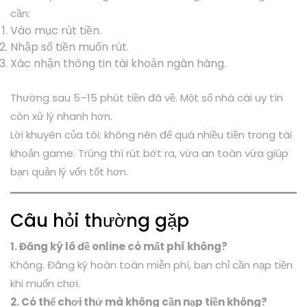
cần:
Vào mục rút tiền.
Nhập số tiền muốn rút.
Xác nhận thông tin tài khoản ngân hàng.
Thường sau 5–15 phút tiền đã về. Một số nhà cái uy tín
còn xử lý nhanh hơn.
Lời khuyên của tôi: không nên để quá nhiều tiền trong tài
khoản game. Trúng thì rút bớt ra, vừa an toàn vừa giúp
bạn quản lý vốn tốt hơn.
Câu hỏi thường gặp
1. Đăng ký lô đề online có mất phí không?
Không. Đăng ký hoàn toàn miễn phí, bạn chỉ cần nạp tiền
khi muốn chơi.
2. Có thể chơi thử mà không cần nạp tiền không?