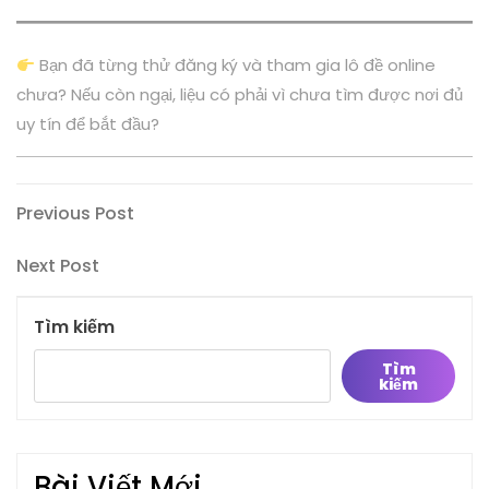
Bạn đã từng thử đăng ký và tham gia lô đề online
chưa? Nếu còn ngại, liệu có phải vì chưa tìm được nơi đủ
uy tín để bắt đầu?
Điều
Previous
Previous Post
Post
hướng
Next
Next Post
bài
Post
viết
Tìm kiếm
Tìm
kiếm
Bài Viết Mới