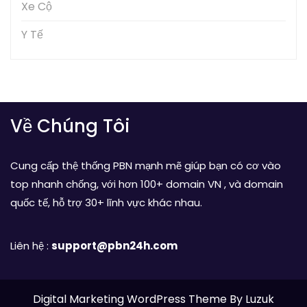
Xe Cộ
Y Tế
Về Chúng Tôi
Cung cấp thệ thống PBN mạnh mẽ giúp bạn có cơ vào
top nhanh chống, với hơn 100+ domain VN , và domain
quốc tế, hỗ trợ 30+ lĩnh vực khác nhau.
Liên hệ :
support@pbn24h.com
Digital Marketing WordPress Theme By Luzuk