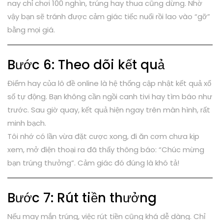
nay chỉ chơi 100 nghìn, trúng hay thua cũng dừng. Nhờ
vậy bạn sẽ tránh được cảm giác tiếc nuối rồi lao vào “gỡ”
bằng mọi giá.
Bước 6: Theo dõi kết quả
Điểm hay của lô đề online là hệ thống cập nhật kết quả xổ
số tự động. Bạn không cần ngồi canh tivi hay tìm báo như
trước. Sau giờ quay, kết quả hiện ngay trên màn hình, rất
minh bạch.
Tôi nhớ có lần vừa đặt cược xong, đi ăn cơm chưa kịp
xem, mở điện thoại ra đã thấy thông báo: “Chúc mừng
bạn trúng thưởng”. Cảm giác đó đúng là khó tả!
Bước 7: Rút tiền thưởng
Nếu may mắn trúng, việc rút tiền cũng khá dễ dàng. Chỉ