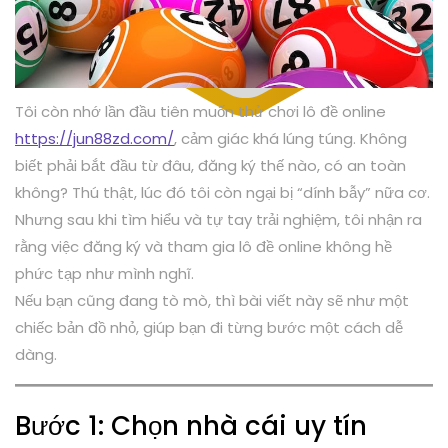
Tôi còn nhớ lần đầu tiên muốn thử chơi lô đề online
https://jun88zd.com/
, cảm giác khá lúng túng. Không
biết phải bắt đầu từ đâu, đăng ký thế nào, có an toàn
không? Thú thật, lúc đó tôi còn ngại bị “dính bẫy” nữa cơ.
Nhưng sau khi tìm hiểu và tự tay trải nghiệm, tôi nhận ra
rằng việc đăng ký và tham gia lô đề online không hề
phức tạp như mình nghĩ.
Nếu bạn cũng đang tò mò, thì bài viết này sẽ như một
chiếc bản đồ nhỏ, giúp bạn đi từng bước một cách dễ
dàng.
Bước 1: Chọn nhà cái uy tín