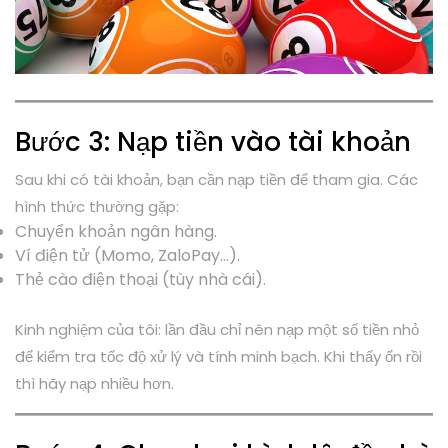
Bước 3: Nạp tiền vào tài khoản
Sau khi có tài khoản, bạn cần nạp tiền để tham gia. Các
hình thức thường gặp:
Chuyển khoản ngân hàng.
Ví điện tử (Momo, ZaloPay…).
Thẻ cào điện thoại (tùy nhà cái).
Kinh nghiệm của tôi: lần đầu chỉ nên nạp một số tiền nhỏ
để kiểm tra tốc độ xử lý và tính minh bạch. Khi thấy ổn rồi
thì hãy nạp nhiều hơn.