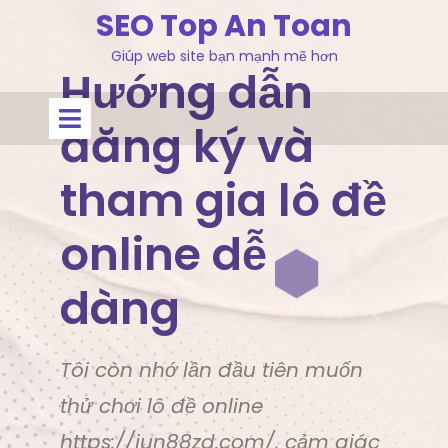
Skip
SEO Top An Toan
to
Giúp web site bạn mạnh mẽ hơn
content
Hướng dẫn
Open
Menu
đăng ký và
tham gia lô đề
online dễ
dàng
Tôi còn nhớ lần đầu tiên muốn
thử chơi lô đề online
https://jun88zd.com/, cảm giác