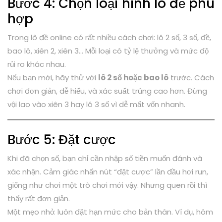
Bước 4: Chọn loại hình lô đề phù
hợp
Trong lô đề online có rất nhiều cách chơi: lô 2 số, 3 số, đề,
bao lô, xiên 2, xiên 3… Mỗi loại có tỷ lệ thưởng và mức độ
rủi ro khác nhau.
Nếu bạn mới, hãy thử với
lô 2 số hoặc bao lô
trước. Cách
chơi đơn giản, dễ hiểu, và xác suất trúng cao hơn. Đừng
vội lao vào xiên 3 hay lô 3 số vì dễ mất vốn nhanh.
Bước 5: Đặt cược
Khi đã chọn số, bạn chỉ cần nhập số tiền muốn đánh và
xác nhận. Cảm giác nhấn nút “đặt cược” lần đầu hơi run,
giống như chơi một trò chơi mới vậy. Nhưng quen rồi thì
thấy rất đơn giản.
Một mẹo nhỏ: luôn đặt hạn mức cho bản thân. Ví dụ, hôm