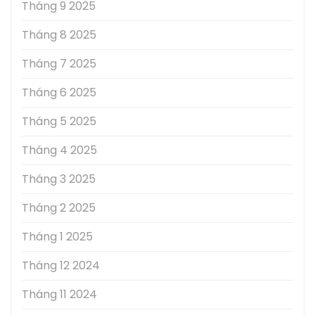
Tháng 9 2025
Tháng 8 2025
Tháng 7 2025
Tháng 6 2025
Tháng 5 2025
Tháng 4 2025
Tháng 3 2025
Tháng 2 2025
Tháng 1 2025
Tháng 12 2024
Tháng 11 2024