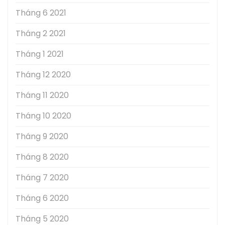
Tháng 6 2021
Tháng 2 2021
Tháng 1 2021
Tháng 12 2020
Tháng 11 2020
Tháng 10 2020
Tháng 9 2020
Tháng 8 2020
Tháng 7 2020
Tháng 6 2020
Tháng 5 2020