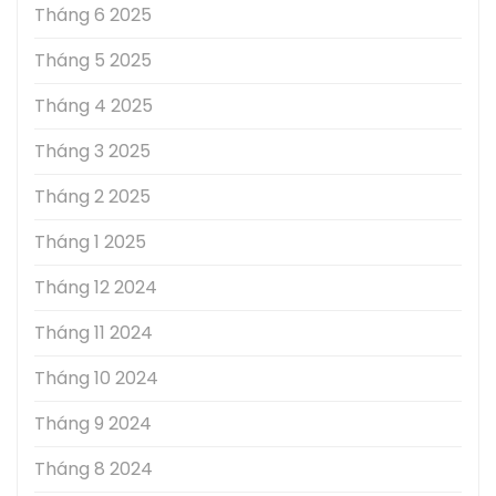
Tháng 6 2025
Tháng 5 2025
Tháng 4 2025
Tháng 3 2025
Tháng 2 2025
Tháng 1 2025
Tháng 12 2024
Tháng 11 2024
Tháng 10 2024
Tháng 9 2024
Tháng 8 2024