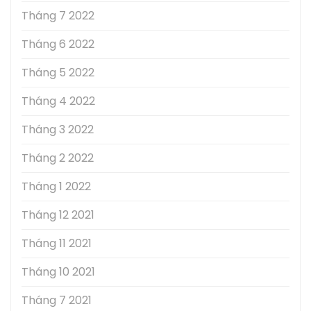
Tháng 7 2022
Tháng 6 2022
Tháng 5 2022
Tháng 4 2022
Tháng 3 2022
Tháng 2 2022
Tháng 1 2022
Tháng 12 2021
Tháng 11 2021
Tháng 10 2021
Tháng 7 2021