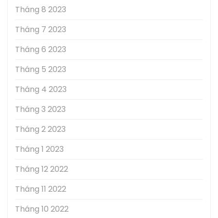
Tháng 8 2023
Tháng 7 2023
Tháng 6 2023
Tháng 5 2023
Tháng 4 2023
Tháng 3 2023
Tháng 2 2023
Tháng 1 2023
Tháng 12 2022
Tháng 11 2022
Tháng 10 2022