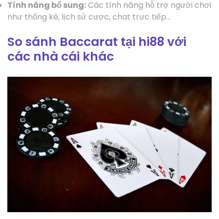
Tính năng bổ sung:
Các tính năng hỗ trợ người chơi
như thống kê, lịch sử cược, chat trực tiếp…
So sánh Baccarat tại hi88 với
các nhà cái khác