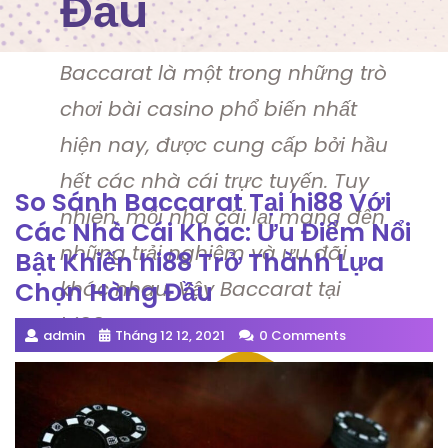
Đầu
Baccarat là một trong những trò
chơi bài casino phổ biến nhất
hiện nay, được cung cấp bởi hầu
hết các nhà cái trực tuyến. Tuy
So Sánh Baccarat Tại hi88 Với
nhiên, mỗi nhà cái lại mang đến
Các Nhà Cái Khác: Ưu Điểm Nổi
những trải nghiệm và ưu đãi
Bật Khiến hi88 Trở Thành Lựa
Chọn Hàng Đầu
khác nhau. Vậy Baccarat tại
hi88
admin
Tháng 12 12, 2021
0 Comments