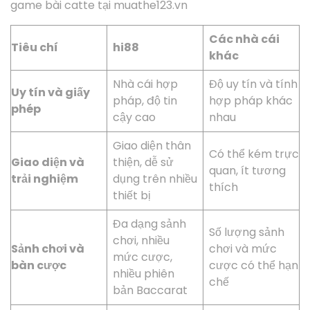
game bài catte tại muathe123.vn
Các nhà cái
Tiêu chí
hi88
khác
Nhà cái hợp
Độ uy tín và tính
Uy tín và giấy
pháp, độ tin
hợp pháp khác
phép
cậy cao
nhau
Giao diện thân
Có thể kém trực
Giao diện và
thiện, dễ sử
quan, ít tương
trải nghiệm
dụng trên nhiều
thích
thiết bị
Đa dạng sảnh
Số lượng sảnh
chơi, nhiều
Sảnh chơi và
chơi và mức
mức cược,
bàn cược
cược có thể hạn
nhiều phiên
chế
bản Baccarat