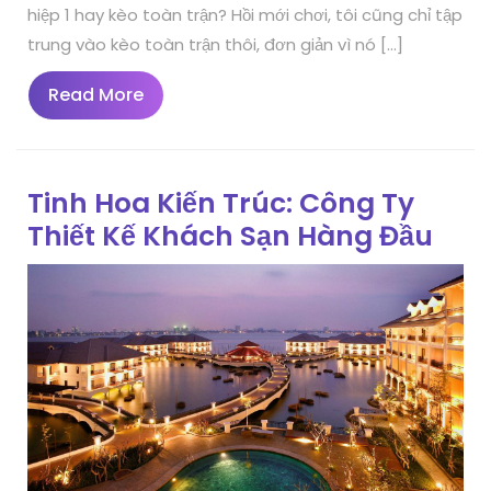
hiệp 1 hay kèo toàn trận? Hồi mới chơi, tôi cũng chỉ tập
trung vào kèo toàn trận thôi, đơn giản vì nó […]
Read
Read More
More
Tinh Hoa Kiến Trúc: Công Ty
Thiết Kế Khách Sạn Hàng Đầu