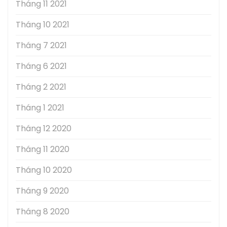
Tháng 11 2021
Tháng 10 2021
Tháng 7 2021
Tháng 6 2021
Tháng 2 2021
Tháng 1 2021
Tháng 12 2020
Tháng 11 2020
Tháng 10 2020
Tháng 9 2020
Tháng 8 2020