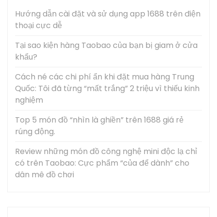
Hướng dẫn cài đặt và sử dụng app 1688 trên điện
thoại cực dễ
Tại sao kiện hàng Taobao của bạn bị giam ở cửa
khẩu?
Cách né các chi phí ẩn khi đặt mua hàng Trung
Quốc: Tôi đã từng “mất trắng” 2 triệu vì thiếu kinh
nghiệm
Top 5 món đồ “nhìn là ghiền” trên 1688 giá rẻ
rúng động.
Review những món đồ công nghệ mini độc lạ chỉ
có trên Taobao: Cực phẩm “của để dành” cho
dân mê đồ chơi