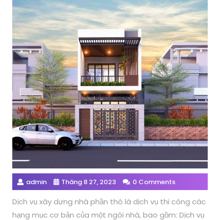
admin
Tháng 8 27, 2023
0 Comments
Dịch vụ xây dựng nhà phần thô là dịch vụ thi công các
hạng mục cơ bản của một ngôi nhà, bao gồm: Dịch vụ