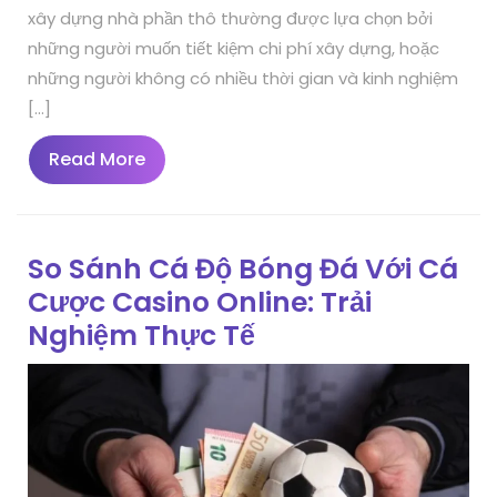
xây dựng nhà phần thô thường được lựa chọn bởi
những người muốn tiết kiệm chi phí xây dựng, hoặc
những người không có nhiều thời gian và kinh nghiệm
[…]
Read
Read More
More
So Sánh Cá Độ Bóng Đá Với Cá
Cược Casino Online: Trải
Nghiệm Thực Tế