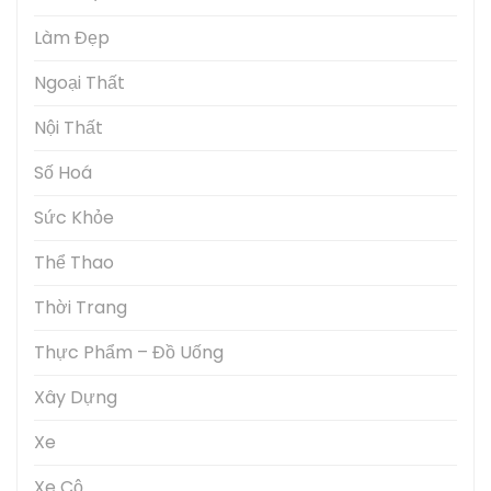
Làm Đẹp
Ngoại Thất
Nội Thất
Số Hoá
Sức Khỏe
Thể Thao
Thời Trang
Thực Phẩm – Đồ Uống
Xây Dựng
Xe
Xe Cộ