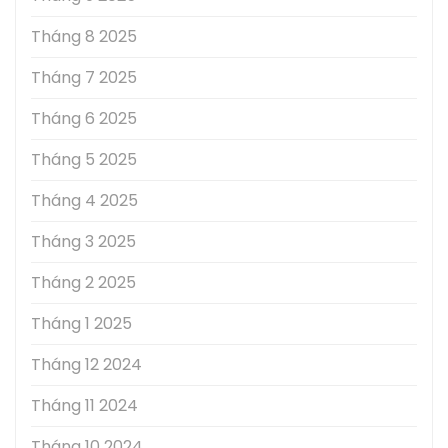
Tháng 8 2025
Tháng 7 2025
Tháng 6 2025
Tháng 5 2025
Tháng 4 2025
Tháng 3 2025
Tháng 2 2025
Tháng 1 2025
Tháng 12 2024
Tháng 11 2024
Tháng 10 2024