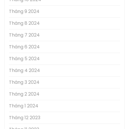
Tháng 9 2024
Tháng 8 2024
Tháng 7 2024
Tháng 6 2024
Tháng 5 2024
Tháng 4 2024
Tháng 3 2024
Tháng 2 2024
Tháng 1 2024
Tháng 12 2023