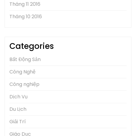
Tháng 11 2016
Tháng 10 2016
Categories
Bất Động Sản
Công Nghệ
Công nghiệp
Dịch Vụ
Du Lịch
Giải Trí
Giáo Dục