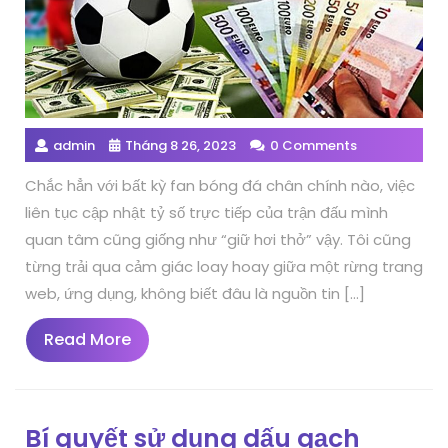
admin
Tháng 8 26, 2023
0 Comments
Chắc hẳn với bất kỳ fan bóng đá chân chính nào, việc
liên tục cập nhật tỷ số trực tiếp của trận đấu mình
quan tâm cũng giống như “giữ hơi thở” vậy. Tôi cũng
từng trải qua cảm giác loay hoay giữa một rừng trang
web, ứng dụng, không biết đâu là nguồn tin […]
Read
Read More
More
Bí quyết sử dụng dấu gạch