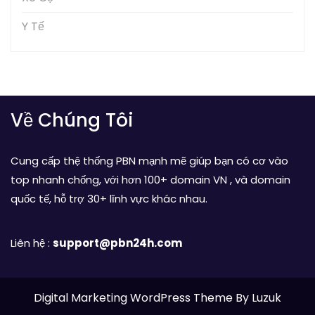
Y Tế
Về Chúng Tôi
Cung cấp thệ thống PBN mạnh mẽ giúp bạn có cơ vào
top nhanh chống, với hơn 100+ domain VN , và domain
quốc tế, hỗ trợ 30+ lĩnh vực khác nhau.
Liên hệ :
support@pbn24h.com
Digital Marketing WordPress Theme By Luzuk