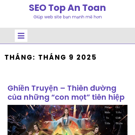
Skip
SEO Top An Toan
to
Giúp web site bạn mạnh mẽ hơn
content
Open
Menu
THÁNG:
THÁNG 9 2025
Ghiền Truyện – Thiên đường
của những “con mọt” tiên hiệp