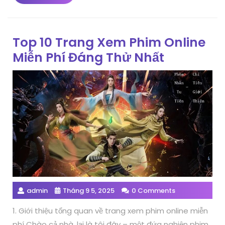
More
Top 10 Trang Xem Phim Online
Miễn Phí Đáng Thử Nhất
admin
Tháng 9 5, 2025
0 Comments
1. Giới thiệu tổng quan về trang xem phim online miễn
phí Chào cả nhà, lại là tôi đây – một đứa nghiện phim