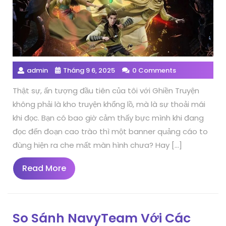
admin
Tháng 9 6, 2025
0 Comments
Thật sự, ấn tượng đầu tiên của tôi với Ghiền Truyện
không phải là kho truyện khổng lồ, mà là sự thoải mái
khi đọc. Bạn có bao giờ cảm thấy bực mình khi đang
đọc đến đoạn cao trào thì một banner quảng cáo to
đùng hiện ra che mất màn hình chưa? Hay […]
Read
Read More
More
So Sánh NavyTeam Với Các