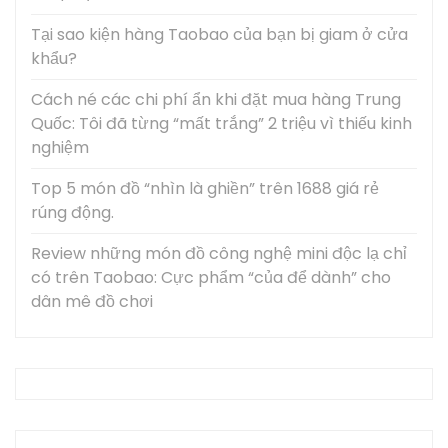
Tại sao kiện hàng Taobao của bạn bị giam ở cửa
khẩu?
Cách né các chi phí ẩn khi đặt mua hàng Trung
Quốc: Tôi đã từng “mất trắng” 2 triệu vì thiếu kinh
nghiệm
Top 5 món đồ “nhìn là ghiền” trên 1688 giá rẻ
rúng động.
Review những món đồ công nghệ mini độc lạ chỉ
có trên Taobao: Cực phẩm “của để dành” cho
dân mê đồ chơi