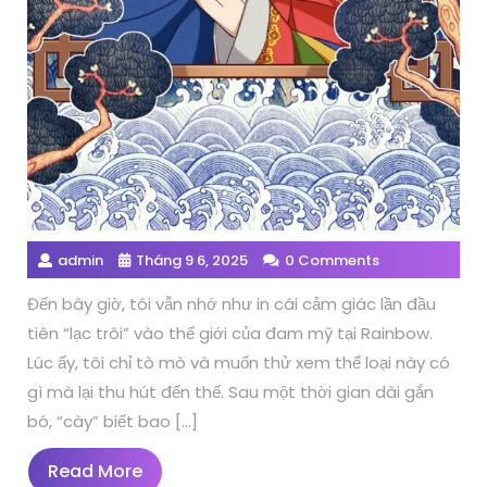
admin
Tháng 9 6, 2025
0 Comments
Đến bây giờ, tôi vẫn nhớ như in cái cảm giác lần đầu
tiên “lạc trôi” vào thế giới của đam mỹ tại Rainbow.
Lúc ấy, tôi chỉ tò mò và muốn thử xem thể loại này có
gì mà lại thu hút đến thế. Sau một thời gian dài gắn
bó, “cày” biết bao […]
Read
Read More