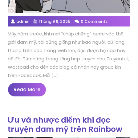
admin
Tháng 9 6, 2025
0 Comments
Mấy năm trước, khi mới “chập chững” bước vào thế
giới đam mỹ, tôi cũng giống như bao người, cứ lang
thang trên các trang web lớn, đọc được bộ nào hay
bộ đó. Từ những trang tổng hợp truyện như Truyenfull,
Wattpad cho đến các blog cá nhân hay group kín
trên Facebook. Mỗi […]
Read
Read More
More
Ưu và nhược điểm khi đọc
truyện đam mỹ trên Rainbow