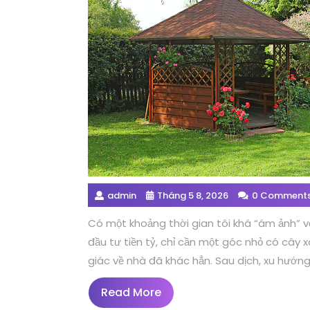
admin
Tháng 5 8, 2026
0 Comment
Có một khoảng thời gian tôi khá “ám ảnh” v
đầu tư tiền tỷ, chỉ cần một góc nhỏ có cây 
giác về nhà đã khác hẳn. Sau dịch, xu hướn
Read
Read More
More