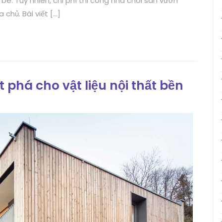
bè. Tuy nhiên, chi phí thi công nhà chòi sân vườn
chủ. Bài viết […]
t phá cho vật liệu nội thất bền