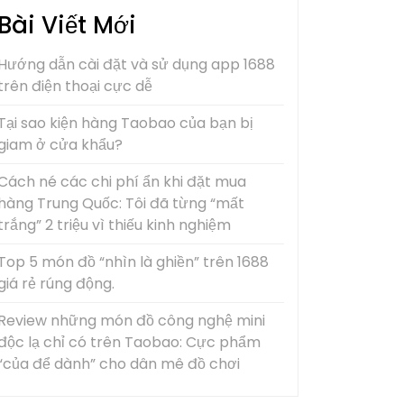
Bài Viết Mới
Hướng dẫn cài đặt và sử dụng app 1688
trên điện thoại cực dễ
Tại sao kiện hàng Taobao của bạn bị
giam ở cửa khẩu?
Cách né các chi phí ẩn khi đặt mua
hàng Trung Quốc: Tôi đã từng “mất
trắng” 2 triệu vì thiếu kinh nghiệm
Top 5 món đồ “nhìn là ghiền” trên 1688
giá rẻ rúng động.
Review những món đồ công nghệ mini
độc lạ chỉ có trên Taobao: Cực phẩm
“của để dành” cho dân mê đồ chơi