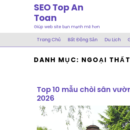
Skip
SEO Top An
to
Toan
content
Giúp web site bạn mạnh mẽ hơn
Trang Chủ
Bất Động Sản
Du Lịch
G
DANH MỤC:
NGOẠI THẤ
Top 10 mẫu chòi sân vườ
2026