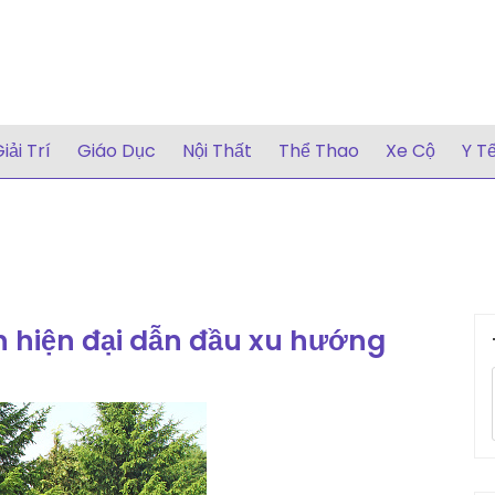
iải Trí
Giáo Dục
Nội Thất
Thể Thao
Xe Cộ
Y T
T
n hiện đại dẫn đầu xu hướng