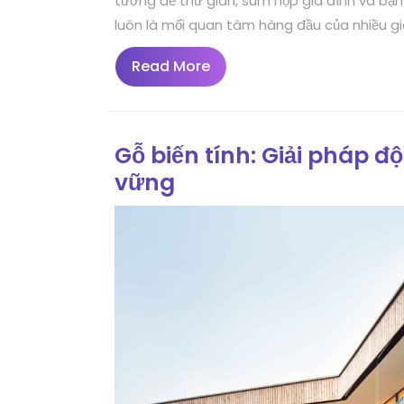
tưởng để thư giãn, sum họp gia đình và bạn 
luôn là mối quan tâm hàng đầu của nhiều gia 
Read
Read More
More
Gỗ biến tính: Giải pháp độ
vững