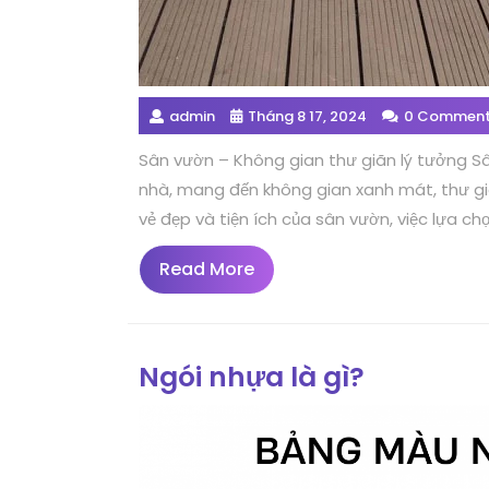
admin
Tháng 8 17, 2024
0 Commen
Sân vườn – Không gian thư giãn lý tưởng Sâ
nhà, mang đến không gian xanh mát, thư giã
vẻ đẹp và tiện ích của sân vườn, việc lựa chọn
Read
Read More
More
Ngói nhựa là gì?