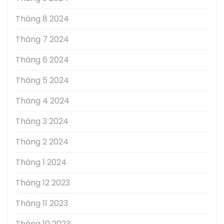
Tháng 8 2024
Tháng 7 2024
Tháng 6 2024
Tháng 5 2024
Tháng 4 2024
Tháng 3 2024
Tháng 2 2024
Tháng 1 2024
Tháng 12 2023
Tháng 11 2023
Tháng 10 2023