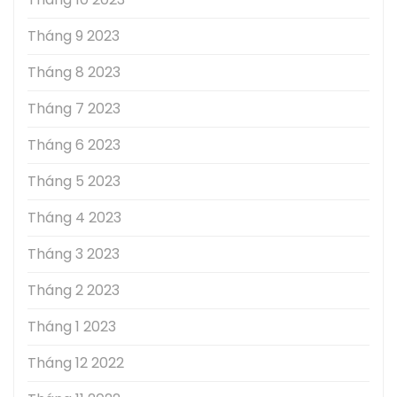
Tháng 9 2023
Tháng 8 2023
Tháng 7 2023
Tháng 6 2023
Tháng 5 2023
Tháng 4 2023
Tháng 3 2023
Tháng 2 2023
Tháng 1 2023
Tháng 12 2022