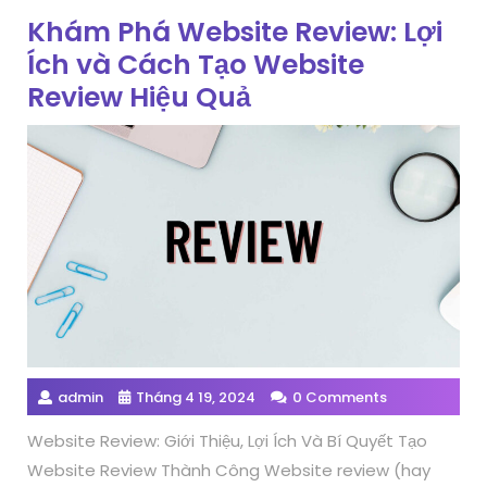
Khám Phá Website Review: Lợi
Ích và Cách Tạo Website
Review Hiệu Quả
admin
Tháng 4 19, 2024
0 Comments
Website Review: Giới Thiệu, Lợi Ích Và Bí Quyết Tạo
Website Review Thành Công Website review (hay