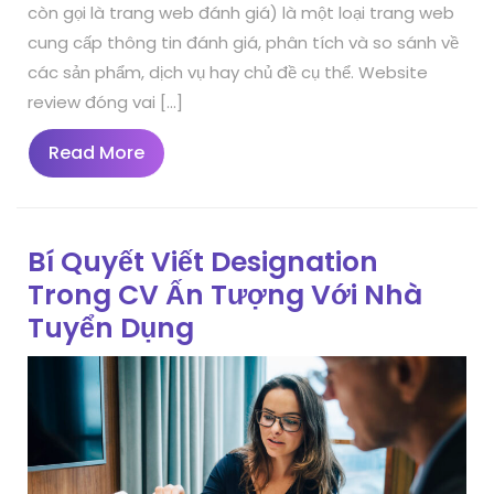
còn gọi là trang web đánh giá) là một loại trang web
cung cấp thông tin đánh giá, phân tích và so sánh về
các sản phẩm, dịch vụ hay chủ đề cụ thể. Website
review đóng vai […]
Read
Read More
More
Bí Quyết Viết Designation
Trong CV Ấn Tượng Với Nhà
Tuyển Dụng