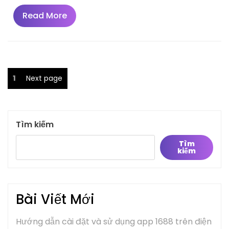
Read
Read More
More
Phân
Page
1
Next page
trang
bài
viết
Tìm kiếm
Tìm
kiếm
Bài Viết Mới
Hướng dẫn cài đặt và sử dụng app 1688 trên điện