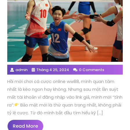
admin
Tháng 4 25, 2024
0 Comments
Hồi mới chơi cá cược online ww88, mình quan tâm
nhất là kèo ngon hay không. Nhưng sau một lần suýt
mất tài khoản vì đăng nhập vào link giả, mình mới “tỉnh
ra”:
Bảo mật mới là thứ quan trọng nhất, không phải
tỷ lệ cược. Từ đó mình bắt đầu tìm hiểu kỹ […]
Read
Read More