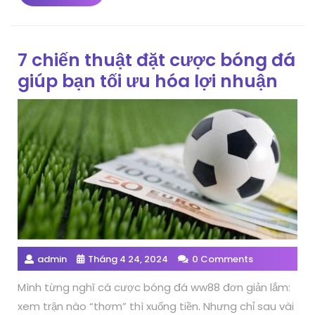
More
7 chiến thuật đặt cược bóng đá
giúp bạn tối ưu hóa lợi nhuận
admin
Tháng 4 24, 2024
0 Comments
Mình từng nghĩ cá cược bóng đá ww88 đơn giản lắm:
xem trận nào “thơm” thì xuống tiền. Nhưng chỉ sau vài