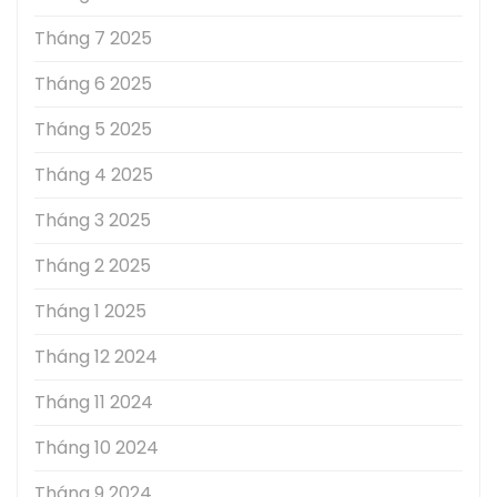
Tháng 7 2025
Tháng 6 2025
Tháng 5 2025
Tháng 4 2025
Tháng 3 2025
Tháng 2 2025
Tháng 1 2025
Tháng 12 2024
Tháng 11 2024
Tháng 10 2024
Tháng 9 2024