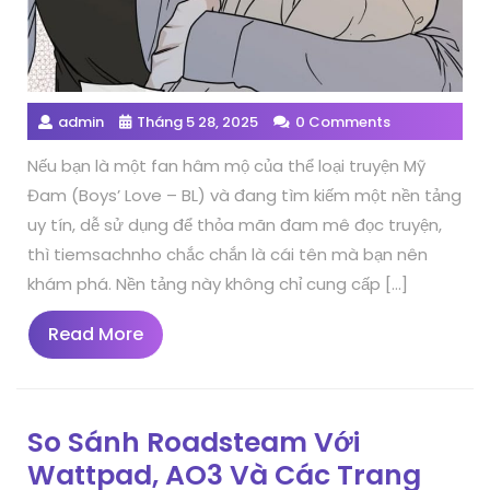
admin
Tháng 5 28, 2025
0 Comments
Nếu bạn là một fan hâm mộ của thể loại truyện Mỹ
Đam (Boys’ Love – BL) và đang tìm kiếm một nền tảng
uy tín, dễ sử dụng để thỏa mãn đam mê đọc truyện,
thì tiemsachnho chắc chắn là cái tên mà bạn nên
khám phá. Nền tảng này không chỉ cung cấp […]
Read
Read More
More
So Sánh Roadsteam Với
Wattpad, AO3 Và Các Trang