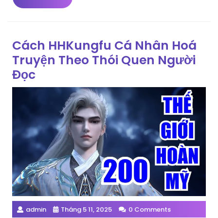
More
Cách HHKungfu Cá Nhân Hoá
Truyện Theo Thói Quen Người
Đọc
admin
Tháng 5 11, 2025
0 Comments