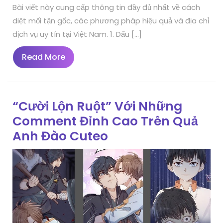
Bài viết này cung cấp thông tin đầy đủ nhất về cách
diệt mối tận gốc, các phương pháp hiệu quả và địa chỉ
dịch vụ uy tín tại Việt Nam. 1. Dấu […]
Read
Read More
More
“Cười Lộn Ruột” Với Những
Comment Đỉnh Cao Trên Quả
Anh Đào Cuteo