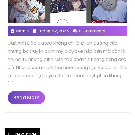
admin
Tháng 5 2, 2025
0 Comments
Quả Anh Đào Cuteo không chỉ là thiên đường của
những bộ truyện đam mỹ, boylove hấp dẫn mà còn là
nơi hội tụ những bình luận “bá cháy” từ cộng đồng độc
giả. Những comment hài hước, sáng tạo và đôi khi “lầy
lội” dưới các bộ truyện đã trở thành một phần không
[…]
Read
Read More
More
Phân
Page
1
Next page