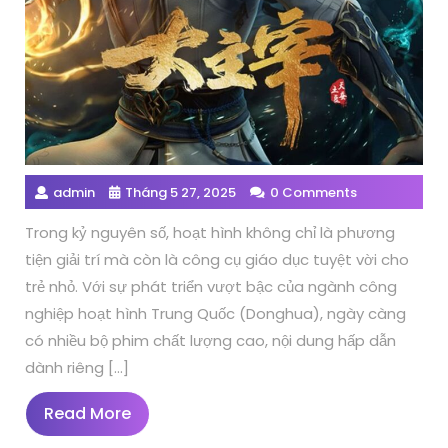
admin
Tháng 5 27, 2025
0 Comments
Trong kỷ nguyên số, hoạt hình không chỉ là phương
tiện giải trí mà còn là công cụ giáo dục tuyệt vời cho
trẻ nhỏ. Với sự phát triển vượt bậc của ngành công
nghiệp hoạt hình Trung Quốc (Donghua), ngày càng
có nhiều bộ phim chất lượng cao, nội dung hấp dẫn
dành riêng […]
Read
Read More
More