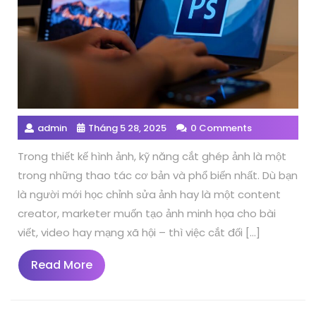
admin
Tháng 5 28, 2025
0 Comments
Trong thiết kế hình ảnh, kỹ năng cắt ghép ảnh là một
trong những thao tác cơ bản và phổ biến nhất. Dù bạn
là người mới học chỉnh sửa ảnh hay là một content
creator, marketer muốn tạo ảnh minh họa cho bài
viết, video hay mạng xã hội – thì việc cắt đối […]
Read
Read More
More