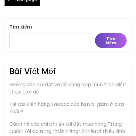
trang
bài
viết
Tìm kiếm
Tìm
kiếm
Bài Viết Mới
Hướng dẫn cài đặt và sử dụng app 1688 trên điện
thoại cực dễ
Tại sao kiện hàng Taobao của bạn bị giam ở cửa
khẩu?
Cách né các chi phí ẩn khi đặt mua hàng Trung
Quốc: Tôi đã từng “mất trắng” 2 triệu vì thiếu kinh