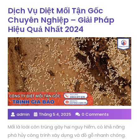
Dịch Vụ Diệt Mối Tận Gốc
Chuyên Nghiệp – Giải Pháp
Hiệu Quả Nhất 2024
admin
Tháng 5 4, 2025
0 Comments
Mối là loài côn trùng gây hại nguy hiểm, có khả năng
phá hủy công trình xây dựng và đồ gỗ nhanh chóng.