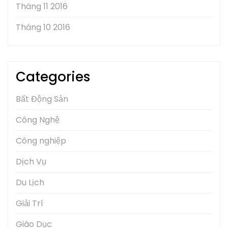
Tháng 11 2016
Tháng 10 2016
Categories
Bất Động Sản
Công Nghệ
Công nghiệp
Dịch Vụ
Du Lịch
Giải Trí
Giáo Dục