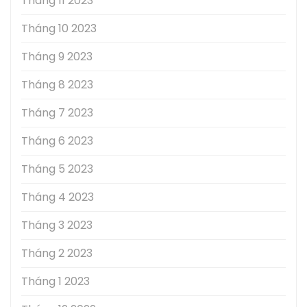
Tháng 11 2023
Tháng 10 2023
Tháng 9 2023
Tháng 8 2023
Tháng 7 2023
Tháng 6 2023
Tháng 5 2023
Tháng 4 2023
Tháng 3 2023
Tháng 2 2023
Tháng 1 2023