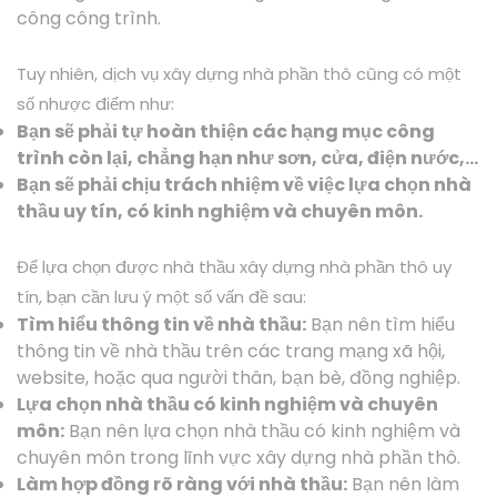
công công trình.
Tuy nhiên, dịch vụ xây dựng nhà phần thô cũng có một
số nhược điểm như:
Bạn sẽ phải tự hoàn thiện các hạng mục công
trình còn lại, chẳng hạn như sơn, cửa, điện nước,…
Bạn sẽ phải chịu trách nhiệm về việc lựa chọn nhà
thầu uy tín, có kinh nghiệm và chuyên môn.
Để lựa chọn được nhà thầu xây dựng nhà phần thô uy
tín, bạn cần lưu ý một số vấn đề sau:
Tìm hiểu thông tin về nhà thầu:
Bạn nên tìm hiểu
thông tin về nhà thầu trên các trang mạng xã hội,
website, hoặc qua người thân, bạn bè, đồng nghiệp.
Lựa chọn nhà thầu có kinh nghiệm và chuyên
môn:
Bạn nên lựa chọn nhà thầu có kinh nghiệm và
chuyên môn trong lĩnh vực xây dựng nhà phần thô.
Làm hợp đồng rõ ràng với nhà thầu:
Bạn nên làm