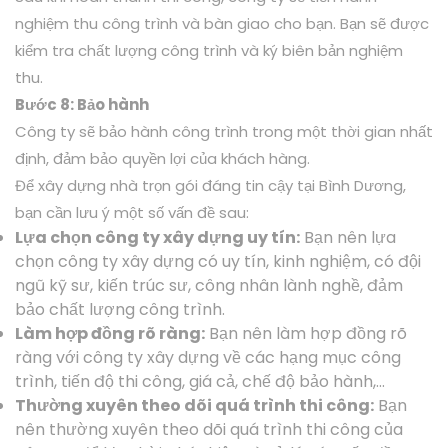
nghiệm thu công trình và bàn giao cho bạn. Bạn sẽ được
kiểm tra chất lượng công trình và ký biên bản nghiệm
thu.
Bước 8: Bảo hành
Công ty sẽ bảo hành công trình trong một thời gian nhất
định, đảm bảo quyền lợi của khách hàng.
Để xây dựng nhà trọn gói đáng tin cậy tại Bình Dương,
bạn cần lưu ý một số vấn đề sau:
Lựa chọn công ty xây dựng uy tín:
Bạn nên lựa
chọn công ty xây dựng có uy tín, kinh nghiệm, có đội
ngũ kỹ sư, kiến trúc sư, công nhân lành nghề, đảm
bảo chất lượng công trình.
Làm hợp đồng rõ ràng:
Bạn nên làm hợp đồng rõ
ràng với công ty xây dựng về các hạng mục công
trình, tiến độ thi công, giá cả, chế độ bảo hành,…
Thường xuyên theo dõi quá trình thi công:
Bạn
nên thường xuyên theo dõi quá trình thi công của