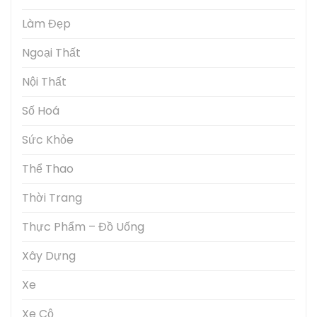
Làm Đẹp
Ngoại Thất
Nội Thất
Số Hoá
Sức Khỏe
Thể Thao
Thời Trang
Thực Phẩm – Đồ Uống
Xây Dựng
Xe
Xe Cộ