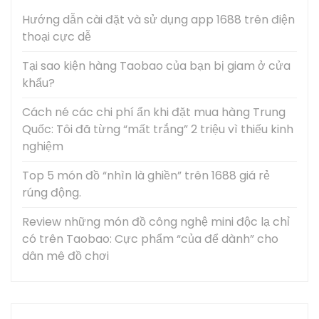
Hướng dẫn cài đặt và sử dụng app 1688 trên điện
thoại cực dễ
Tại sao kiện hàng Taobao của bạn bị giam ở cửa
khẩu?
Cách né các chi phí ẩn khi đặt mua hàng Trung
Quốc: Tôi đã từng “mất trắng” 2 triệu vì thiếu kinh
nghiệm
Top 5 món đồ “nhìn là ghiền” trên 1688 giá rẻ
rúng động.
Review những món đồ công nghệ mini độc lạ chỉ
có trên Taobao: Cực phẩm “của để dành” cho
dân mê đồ chơi