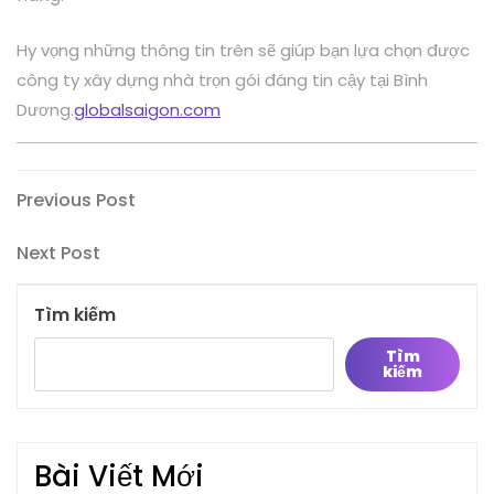
Hy vọng những thông tin trên sẽ giúp bạn lựa chọn được
công ty xây dựng nhà trọn gói đáng tin cậy tại Bình
Dương.
globalsaigon.com
Điều
Previous
Previous Post
Post
hướng
Next
Next Post
bài
Post
viết
Tìm kiếm
Tìm
kiếm
Bài Viết Mới