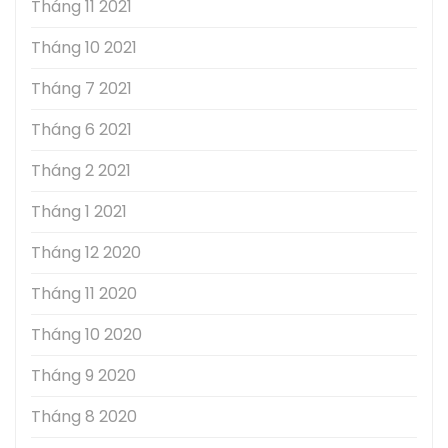
Tháng 11 2021
Tháng 10 2021
Tháng 7 2021
Tháng 6 2021
Tháng 2 2021
Tháng 1 2021
Tháng 12 2020
Tháng 11 2020
Tháng 10 2020
Tháng 9 2020
Tháng 8 2020