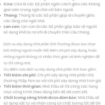
Cửa:
Cửa là các bộ phận ngăn cách giữa các không
gian bên trong ngôi nhà với bên ngoài.
Thang:
Thang là các bộ phận giúp di chuyển giữa
các tầng của ngôi nhà.
Lan can:
Lan can là các bộ phận giúp bảo vệ người
sử dụng khỏi bị rơi khi di chuyển trên cầu thang.
Dịch vụ xây dựng nhà phần thô thường được lựa chọn
bởi những người muốn tiết kiệm chi phí xây dựng, hoặc
những người không có nhiều thời gian và kinh nghiệm để
tự thi công nhà.
Ưu điểm của dịch vụ xây dựng nhà phần thô bao gồm:
Tiết kiệm chi phí:
Chi phí xây dựng nhà phần thô
thường thấp hơn so với chi phí xây dựng nhà trọn gói.
Tiết kiệm thời gian:
Nhà thầu sẽ thi công các hạng
mục công trình theo đúng tiến độ đã cam kết.
Chất lượng công trình được đảm bảo:
Nhà thầu sẽ
sử dụng vật tư và nhân công có chất lượng tốt để thi