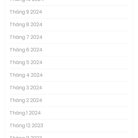
Tháng 9 2024
Tháng 8 2024
Tháng 7 2024
Tháng 6 2024
Tháng 5 2024
Tháng 4 2024
Tháng 3 2024
Tháng 2 2024
Tháng 1 2024
Tháng 12 2023