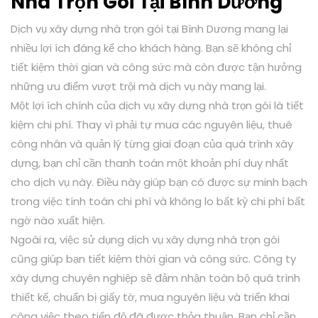
Nhà Trọn Gói Tại Bình Dương
Dịch vụ xây dựng nhà trọn gói tại Bình Dương mang lại
nhiều lợi ích đáng kể cho khách hàng. Bạn sẽ không chỉ
tiết kiệm thời gian và công sức mà còn được tận hưởng
những ưu điểm vượt trội mà dịch vụ này mang lại.
Một lợi ích chính của dịch vụ xây dựng nhà trọn gói là tiết
kiệm chi phí. Thay vì phải tự mua các nguyên liệu, thuê
công nhân và quản lý từng giai đoạn của quá trình xây
dựng, bạn chỉ cần thanh toán một khoản phí duy nhất
cho dịch vụ này. Điều này giúp bạn có được sự minh bạch
trong việc tính toán chi phí và không lo bất kỳ chi phí bất
ngờ nào xuất hiện.
Ngoài ra, việc sử dụng dịch vụ xây dựng nhà trọn gói
cũng giúp bạn tiết kiệm thời gian và công sức. Công ty
xây dựng chuyên nghiệp sẽ đảm nhận toàn bộ quá trình
thiết kế, chuẩn bị giấy tờ, mua nguyên liệu và triển khai
công việc theo tiến độ đã được thỏa thuận. Bạn chỉ cần