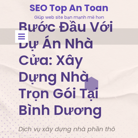
Skip
SEO Top An Toan
to
Giúp web site bạn mạnh mẽ hơn
content
Bước Đầu Với
Open
Menu
Dự Án Nhà
Cửa: Xây
Dựng Nhà
Trọn Gói Tại
Bình Dương
Dịch vụ xây dựng nhà phần thô