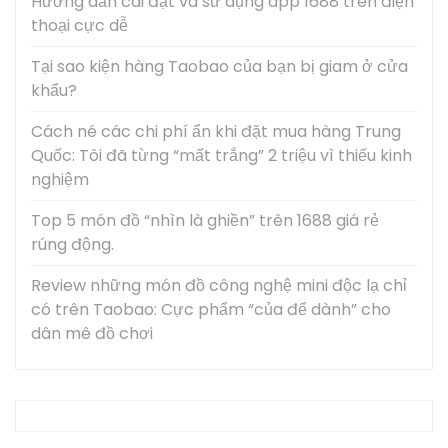
Hướng dẫn cài đặt và sử dụng app 1688 trên điện
thoại cực dễ
Tại sao kiện hàng Taobao của bạn bị giam ở cửa
khẩu?
Cách né các chi phí ẩn khi đặt mua hàng Trung
Quốc: Tôi đã từng “mất trắng” 2 triệu vì thiếu kinh
nghiệm
Top 5 món đồ “nhìn là ghiền” trên 1688 giá rẻ
rúng động.
Review những món đồ công nghệ mini độc lạ chỉ
có trên Taobao: Cực phẩm “của để dành” cho
dân mê đồ chơi