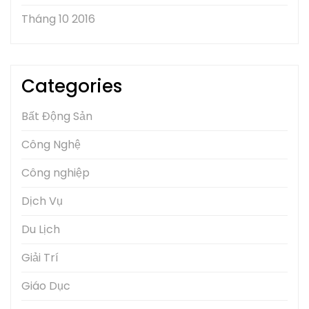
Tháng 10 2016
Categories
Bất Động Sản
Công Nghệ
Công nghiệp
Dịch Vụ
Du Lịch
Giải Trí
Giáo Dục