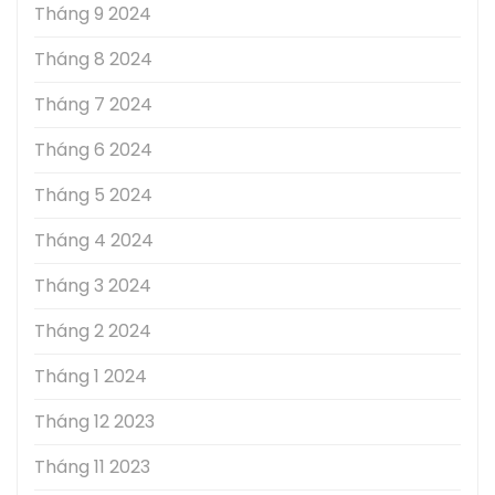
Tháng 9 2024
Tháng 8 2024
Tháng 7 2024
Tháng 6 2024
Tháng 5 2024
Tháng 4 2024
Tháng 3 2024
Tháng 2 2024
Tháng 1 2024
Tháng 12 2023
Tháng 11 2023