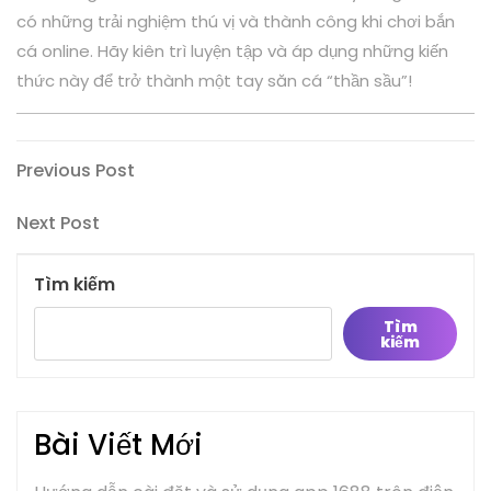
có những trải nghiệm thú vị và thành công khi chơi bắn
cá online. Hãy kiên trì luyện tập và áp dụng những kiến
thức này để trở thành một tay săn cá “thần sầu”!
Điều
Previous
Previous Post
Post
hướng
Next
Next Post
bài
Post
viết
Tìm kiếm
Tìm
kiếm
Bài Viết Mới