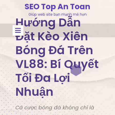
Skip
SEO Top An Toan
to
Giúp web site bạn mạnh mẽ hơn
content
Hướng Dẫn
Open
Menu
Đặt Kèo Xiên
Bóng Đá Trên
VL88: Bí Quyết
Tối Đa Lợi
Nhuận
Cá cược bóng đá không chỉ là