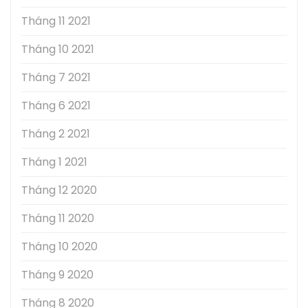
Tháng 11 2021
Tháng 10 2021
Tháng 7 2021
Tháng 6 2021
Tháng 2 2021
Tháng 1 2021
Tháng 12 2020
Tháng 11 2020
Tháng 10 2020
Tháng 9 2020
Tháng 8 2020