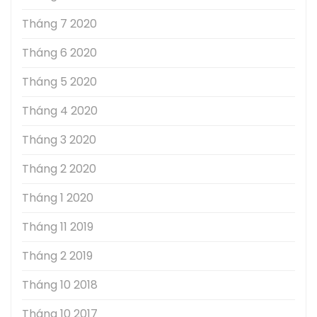
Tháng 7 2020
Tháng 6 2020
Tháng 5 2020
Tháng 4 2020
Tháng 3 2020
Tháng 2 2020
Tháng 1 2020
Tháng 11 2019
Tháng 2 2019
Tháng 10 2018
Tháng 10 2017