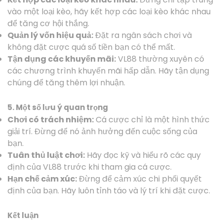
vào một loại kèo, hãy kết hợp các loại kèo khác nhau
để tăng cơ hội thắng.
Quản lý vốn hiệu quả:
Đặt ra ngân sách chơi và
không đặt cược quá số tiền bạn có thể mất.
Tận dụng các khuyến mãi:
VL88 thường xuyên có
các chương trình khuyến mãi hấp dẫn. Hãy tận dụng
chúng để tăng thêm lợi nhuận.
5. Một số lưu ý quan trọng
Chơi có trách nhiệm:
Cá cược chỉ là một hình thức
giải trí. Đừng để nó ảnh hưởng đến cuộc sống của
bạn.
Tuân thủ luật chơi:
Hãy đọc kỹ và hiểu rõ các quy
định của VL88 trước khi tham gia cá cược.
Hạn chế cảm xúc:
Đừng để cảm xúc chi phối quyết
định của bạn. Hãy luôn tỉnh táo và lý trí khi đặt cược.
Kết luận