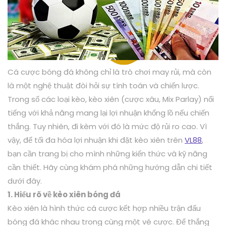
Cá cược bóng đá không chỉ là trò chơi may rủi, mà còn
là một nghệ thuật đòi hỏi sự tính toán và chiến lược.
Trong số các loại kèo, kèo xiên (cược xâu, Mix Parlay) nổi
tiếng với khả năng mang lại lợi nhuận khổng lồ nếu chiến
thắng. Tuy nhiên, đi kèm với đó là mức độ rủi ro cao. Vì
vậy, để tối đa hóa lợi nhuận khi đặt kèo xiên trên
VL88
,
bạn cần trang bị cho mình những kiến thức và kỹ năng
cần thiết. Hãy cùng khám phá những hướng dẫn chi tiết
dưới đây.
1. Hiểu rõ về kèo xiên bóng đá
Kèo xiên là hình thức cá cược kết hợp nhiều trận đấu
bóng đá khác nhau trong cùng một vé cược. Để thắng