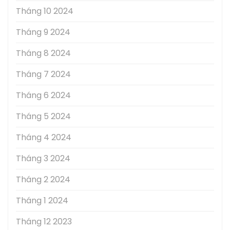
Tháng 10 2024
Tháng 9 2024
Tháng 8 2024
Tháng 7 2024
Tháng 6 2024
Tháng 5 2024
Tháng 4 2024
Tháng 3 2024
Tháng 2 2024
Tháng 1 2024
Tháng 12 2023