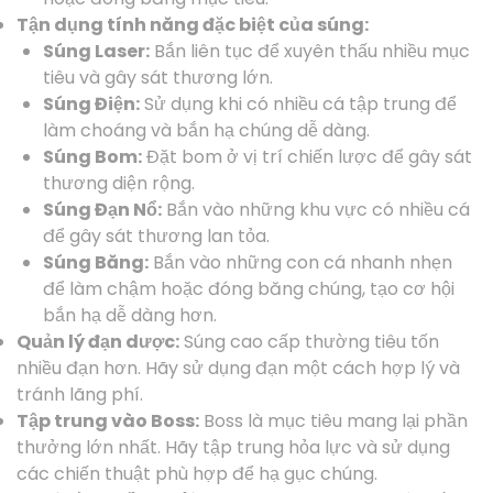
Tận dụng tính năng đặc biệt của súng:
Súng Laser:
Bắn liên tục để xuyên thấu nhiều mục
tiêu và gây sát thương lớn.
Súng Điện:
Sử dụng khi có nhiều cá tập trung để
làm choáng và bắn hạ chúng dễ dàng.
Súng Bom:
Đặt bom ở vị trí chiến lược để gây sát
thương diện rộng.
Súng Đạn Nổ:
Bắn vào những khu vực có nhiều cá
để gây sát thương lan tỏa.
Súng Băng:
Bắn vào những con cá nhanh nhẹn
để làm chậm hoặc đóng băng chúng, tạo cơ hội
bắn hạ dễ dàng hơn.
Quản lý đạn dược:
Súng cao cấp thường tiêu tốn
nhiều đạn hơn. Hãy sử dụng đạn một cách hợp lý và
tránh lãng phí.
Tập trung vào Boss:
Boss là mục tiêu mang lại phần
thưởng lớn nhất. Hãy tập trung hỏa lực và sử dụng
các chiến thuật phù hợp để hạ gục chúng.