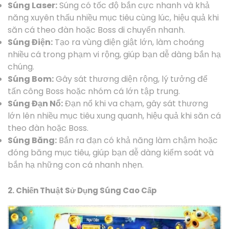
Súng Laser:
Súng có tốc độ bắn cực nhanh và khả
năng xuyên thấu nhiều mục tiêu cùng lúc, hiệu quả khi
săn cá theo đàn hoặc Boss di chuyển nhanh.
Súng Điện:
Tạo ra vùng điện giật lớn, làm choáng
nhiều cá trong phạm vi rộng, giúp bạn dễ dàng bắn hạ
chúng.
Súng Bom:
Gây sát thương diện rộng, lý tưởng để
tấn công Boss hoặc nhóm cá lớn tập trung.
Súng Đạn Nổ:
Đạn nổ khi va chạm, gây sát thương
lớn lên nhiều mục tiêu xung quanh, hiệu quả khi săn cá
theo đàn hoặc Boss.
Súng Băng:
Bắn ra đạn có khả năng làm chậm hoặc
đóng băng mục tiêu, giúp bạn dễ dàng kiểm soát và
bắn hạ những con cá nhanh nhẹn.
2. Chiến Thuật Sử Dụng Súng Cao Cấp