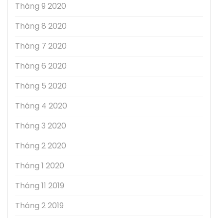
Tháng 9 2020
Tháng 8 2020
Tháng 7 2020
Tháng 6 2020
Tháng 5 2020
Tháng 4 2020
Tháng 3 2020
Tháng 2 2020
Tháng 1 2020
Tháng 11 2019
Tháng 2 2019