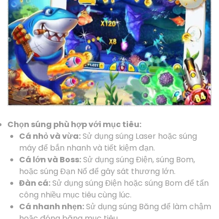
Chọn súng phù hợp với mục tiêu:
Cá nhỏ và vừa:
Sử dụng súng Laser hoặc súng
máy để bắn nhanh và tiết kiệm đạn.
Cá lớn và Boss:
Sử dụng súng Điện, súng Bom,
hoặc súng Đạn Nổ để gây sát thương lớn.
Đàn cá:
Sử dụng súng Điện hoặc súng Bom để tấn
công nhiều mục tiêu cùng lúc.
Cá nhanh nhẹn:
Sử dụng súng Băng để làm chậm
hoặc đóng băng mục tiêu.