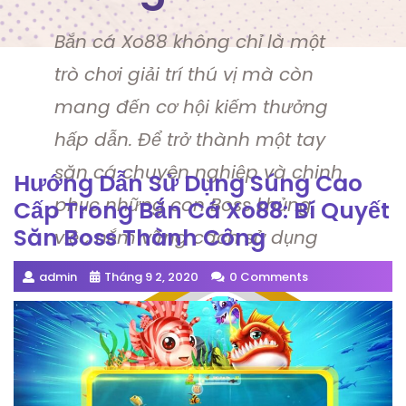
Bắn cá Xo88 không chỉ là một
trò chơi giải trí thú vị mà còn
mang đến cơ hội kiếm thưởng
hấp dẫn. Để trở thành một tay
săn cá chuyên nghiệp và chinh
Hướng Dẫn Sử Dụng Súng Cao
phục những con Boss khủng,
Cấp Trong Bắn Cá Xo88: Bí Quyết
Săn Boss Thành Công
việc nắm vững cách sử dụng
admin
Tháng 9 2, 2020
0 Comments