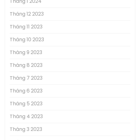
Tháng 1 2024
Tháng 12 2023
Tháng 11 2023
Tháng 10 2023
Tháng 9 2023
Tháng 8 2023
Tháng 7 2023
Tháng 6 2023
Tháng 5 2023
Tháng 4 2023
Tháng 3 2023