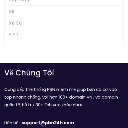
Xe
Xe Cộ
Y Tế
Về Chúng Tôi
Cung cấp thệ thống PBN mạnh mẽ giúp bạn có cơ vào
top nhanh chống, với hơn 100+ domain VN , và domain
quốc tế, hỗ trợ 30+ lĩnh vực khác nhau.
Liên hệ :
support@pbn24h.com