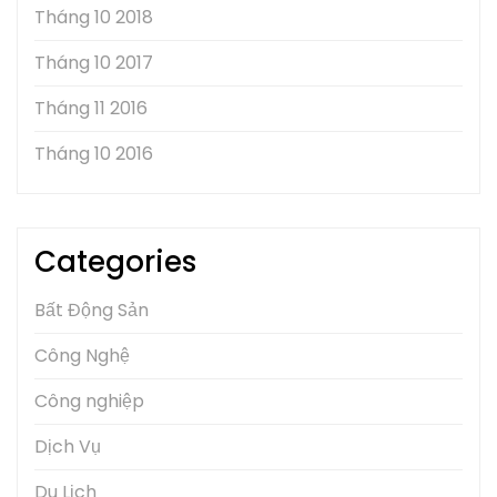
Tháng 10 2018
Tháng 10 2017
Tháng 11 2016
Tháng 10 2016
Categories
Bất Động Sản
Công Nghệ
Công nghiệp
Dịch Vụ
Du Lịch