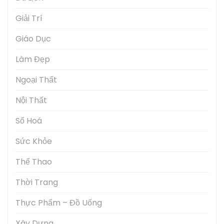
Giải Trí
Giáo Dục
Làm Đẹp
Ngoại Thất
Nội Thất
Số Hoá
Sức Khỏe
Thể Thao
Thời Trang
Thực Phẩm – Đồ Uống
Xây Dựng