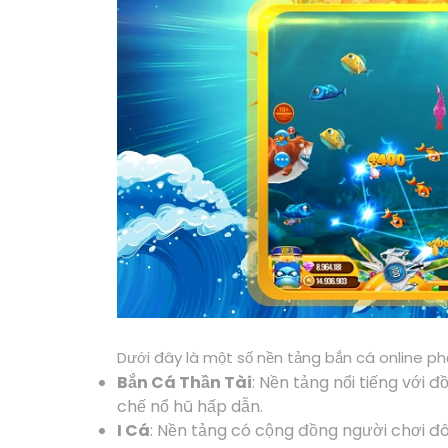
Dưới đây là một số nền tảng bắn cá online phổ
Bắn Cá Thần Tài
: Nền tảng nổi tiếng với 
chế nổ hũ hấp dẫn.
I Cá
: Nền tảng có cộng đồng người chơi đ