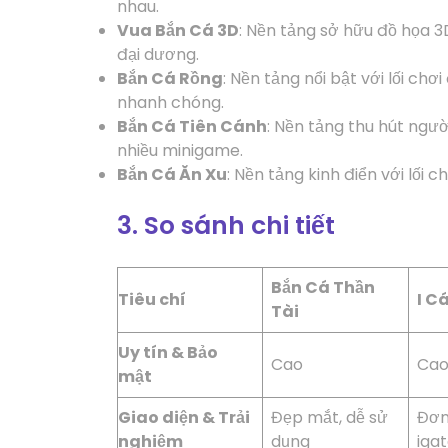
nhau.
Vua Bắn Cá 3D
: Nền tảng sở hữu đồ họa 
đại dương.
Bắn Cá Rồng
: Nền tảng nổi bật với lối chơ
nhanh chóng.
Bắn Cá Tiên Cánh
: Nền tảng thu hút ngư
nhiều minigame.
Bắn Cá Ăn Xu
: Nền tảng kinh điển với lối c
3. So sánh chi tiết
Bắn Cá Thần
Tiêu chí
I C
Tài
Uy tín & Bảo
Cao
Ca
mật
Giao diện & Trải
Đẹp mắt, dễ sử
Đơn
nghiệm
dụng
iga