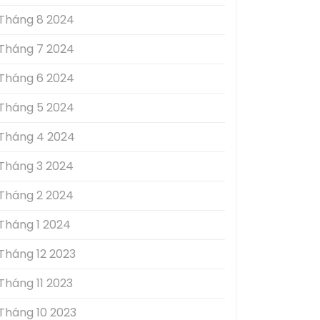
Tháng 8 2024
Tháng 7 2024
Tháng 6 2024
Tháng 5 2024
Tháng 4 2024
Tháng 3 2024
Tháng 2 2024
Tháng 1 2024
Tháng 12 2023
Tháng 11 2023
Tháng 10 2023