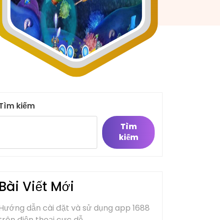
Tìm kiếm
Tìm
kiếm
Bài Viết Mới
Hướng dẫn cài đặt và sử dụng app 1688
trên điện thoại cực dễ