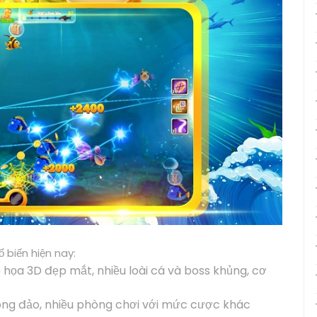
 biến hiện nay:
đồ họa 3D đẹp mắt, nhiều loài cá và boss khủng, cơ
ông đảo, nhiều phòng chơi với mức cược khác