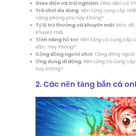
Giao diện và trải nghiệm
: Giao diện có 
Trò chơi đa dạng
: Nền tảng cung cấp nhi
năng phong phú hay không?
Tỷ lệ trả thưởng và khuyến mãi
: Mức độ
khuyến mãi.
Tính năng hỗ trợ
: Nền tảng có cung cấp 
dẫn… hay không?
Cộng đồng người chơi
: Cộng đồng người
Ứng dụng di động
: Nền tảng có cung cấp
hay không?
2. Các nền tảng bắn cá on