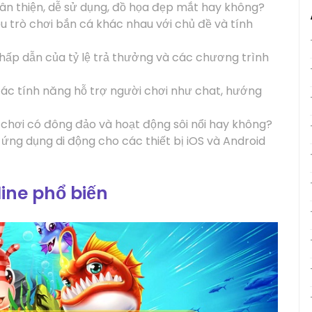
thân thiện, dễ sử dụng, đồ họa đẹp mắt hay không?
ều trò chơi bắn cá khác nhau với chủ đề và tính
 hấp dẫn của tỷ lệ trả thưởng và các chương trình
các tính năng hỗ trợ người chơi như chat, hướng
 chơi có đông đảo và hoạt động sôi nổi hay không?
 ứng dụng di động cho các thiết bị iOS và Android
line phổ biến