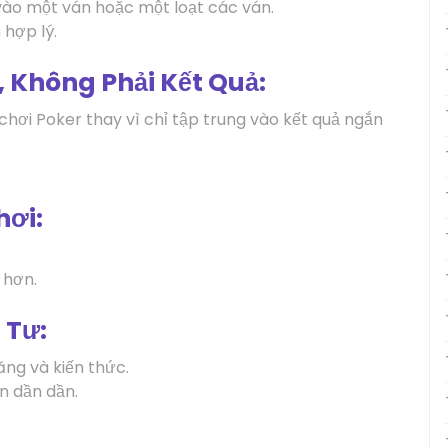
vào một ván hoặc một loạt các ván.
 hợp lý.
, Không Phải Kết Quả:
chơi Poker thay vì chỉ tập trung vào kết quả ngắn
hơi:
 hơn.
 Tư:
ng và kiến thức.
ện dần dần.