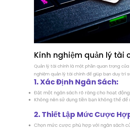
Kinh nghiệm quản lý tài c
Quản lý tài chính là một phần quan trọng của 
nghiệm quản lý tài chính để giúp bạn duy trì 
1. Xác Định Ngân Sách:
Đặt một ngân sách rõ ràng cho hoạt động 
Không nên sử dụng tiền bạn không thể để 
2. Thiết Lập Mức Cược Hợp
Chọn mức cược phù hợp với ngân sách của