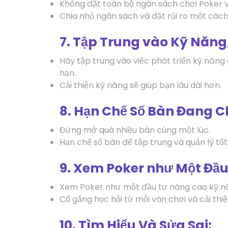
Không đặt toàn bộ ngân sách chơi Poker 
Chia nhỏ ngân sách và đặt rủi ro một cách
7. Tập Trung vào Kỹ Năng
Hãy tập trung vào việc phát triển kỹ năng 
hạn.
Cải thiện kỹ năng sẽ giúp bạn lâu dài hơn.
8. Hạn Chế Số Bàn Đang C
Đừng mở quá nhiều bàn cùng một lúc.
Hạn chế số bàn để tập trung và quản lý tốt
9. Xem Poker như Một Đầu
Xem Poker như một đầu tư nâng cao kỹ nă
Cố gắng học hỏi từ mỗi ván chơi và cải thi
10. Tìm Hiểu Và Sửa Sai: