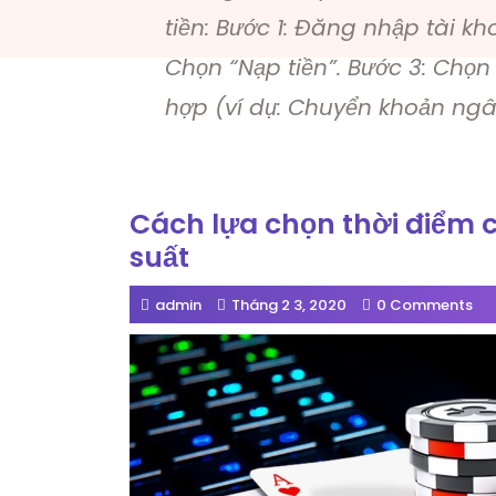
tiền: Bước 1: Đăng nhập tài kh
Chọn “Nạp tiền”. Bước 3: Chọ
hợp (ví dụ: Chuyển khoản ng
Cách lựa chọn thời điểm ch
suất
admin
Tháng 2 3, 2020
0 Comments