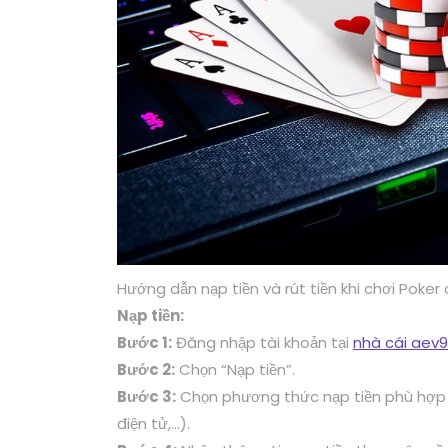
Hướng dẫn nạp tiền và rút tiền khi chơi Poker 
Nạp tiền:
Bước 1:
Đăng nhập tài khoản tại
nhà cái aev
Bước 2:
Chọn “Nạp tiền”.
Bước 3:
Chọn phương thức nạp tiền phù hợp (
điện tử,…).