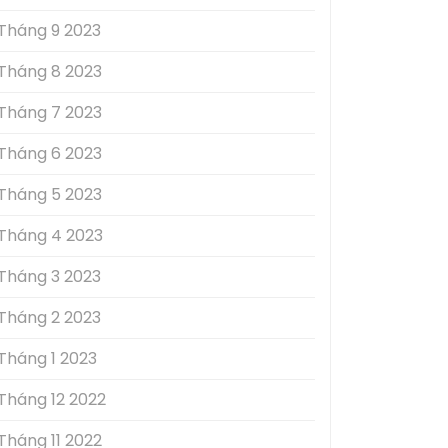
Tháng 9 2023
Tháng 8 2023
Tháng 7 2023
Tháng 6 2023
Tháng 5 2023
Tháng 4 2023
Tháng 3 2023
Tháng 2 2023
Tháng 1 2023
Tháng 12 2022
Tháng 11 2022