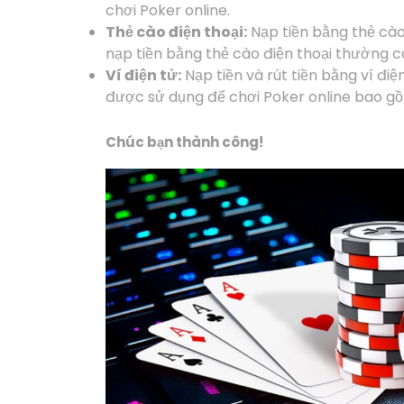
chơi Poker online.
Thẻ cào điện thoại:
Nạp tiền bằng thẻ cào 
nạp tiền bằng thẻ cào điện thoại thường 
Ví điện tử:
Nạp tiền và rút tiền bằng ví điện
được sử dụng để chơi Poker online bao gồm
Chúc bạn thành công!