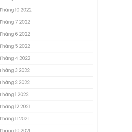
Tháng 10 2022
Tháng 7 2022
Tháng 6 2022
Tháng 5 2022
Tháng 4 2022
Tháng 3 2022
Tháng 2 2022
Tháng 1 2022
Tháng 12 2021
Tháng 11 2021
Tháng 10 2021