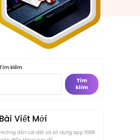
Tìm kiếm
Tìm
kiếm
Bài Viết Mới
Hướng dẫn cài đặt và sử dụng app 1688
trên điện thoại cực dễ