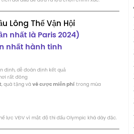
ầu Lông Thế Vận Hội
n nhất là Paris 2024)
ớn nhất hành tinh
n định, dễ đoán định kết quả
hơi rất đông
t
, quà tặng và
vé cược miễn phí
trong mùa
hể lực VĐV vì mật độ thi đấu Olympic khá dày đặc.