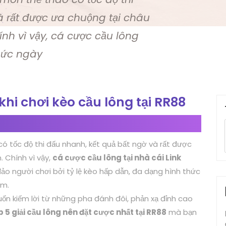
à rất được ưa chuộng tại châu
ính vì vậy, cá cược cầu lông
Thức ngày
hi chơi kèo cầu lông tại RR88
 tốc độ thi đấu nhanh, kết quả bất ngờ và rất được
. Chính vì vậy,
cá cược cầu lông tại nhà cái Link
o người chơi bởi tỷ lệ kèo hấp dẫn, đa dạng hình thức
ăm.
ốn kiếm lời từ những pha đánh đôi, phản xạ đỉnh cao
 5 giải cầu lông nên đặt cược nhất tại RR88
mà bạn