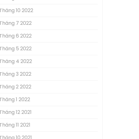
Tháng 10 2022
Tháng 7 2022
Tháng 6 2022
Tháng 5 2022
Tháng 4 2022
Tháng 3 2022
Tháng 2 2022
Tháng 1 2022
Tháng 12 2021
Tháng 11 2021
Tháng 10 2021