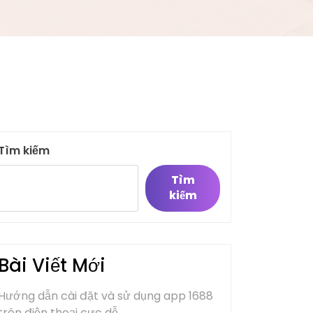
Tìm kiếm
Tìm
kiếm
Bài Viết Mới
Hướng dẫn cài đặt và sử dụng app 1688
trên điện thoại cực dễ