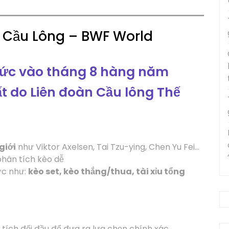
ới Cầu Lông – BWF World
hức vào tháng 8 hàng năm
t do Liên đoàn Cầu lông Thế
giới
như Viktor Axelsen, Tai Tzu-ying, Chen Yu Fei…
phân tích kèo dễ
ợc như:
kèo set, kèo thắng/thua, tài xỉu tổng
tích đối đầu để đưa ra lựa chọn chính xác.