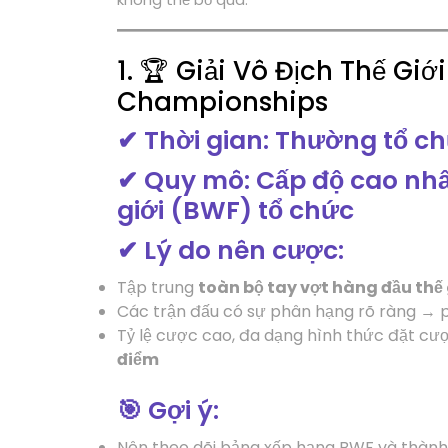
1. 🏆 Giải Vô Địch Thế Gi
Championships
✔ Thời gian: Thường tổ c
✔ Quy mô: Cấp độ cao nhấ
giới (BWF) tổ chức
✔ Lý do nên cược:
Tập trung
toàn bộ tay vợt hàng đầu thế 
Các trận đấu có sự phân hạng rõ ràng → 
Tỷ lệ cược cao, đa dạng hình thức đặt cư
điểm
🎯 Gợi ý:
Nên theo dõi bảng xếp hạng BWF và thành 