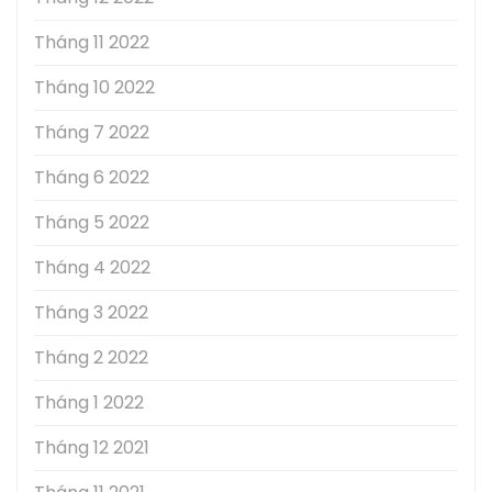
Tháng 11 2022
Tháng 10 2022
Tháng 7 2022
Tháng 6 2022
Tháng 5 2022
Tháng 4 2022
Tháng 3 2022
Tháng 2 2022
Tháng 1 2022
Tháng 12 2021