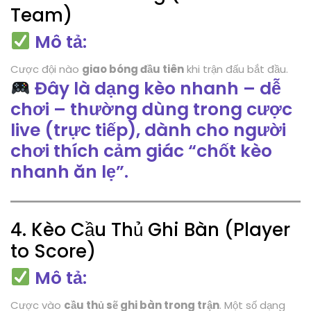
Team)
Mô tả:
Cược đội nào
giao bóng đầu tiên
khi trận đấu bắt đầu.
Đây là dạng kèo nhanh – dễ
chơi – thường dùng trong cược
live (trực tiếp), dành cho người
chơi thích cảm giác “chốt kèo
nhanh ăn lẹ”.
4. Kèo Cầu Thủ Ghi Bàn (Player
to Score)
Mô tả:
Cược vào
cầu thủ sẽ ghi bàn trong trận
. Một số dạng