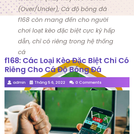
(Over/Under), Cá độ bóng đá
f168 còn mang đến cho người
chơi loạt kèo đặc biệt cực kỳ hấp
dẫn, chỉ có riêng trong hệ thống
cá
f168: Các Loại Kèo Đặc Biệt Chỉ Có
Riêng Cho Cá Độ Bóng Đá
admin
Tháng 5 6, 2022
0 Comments