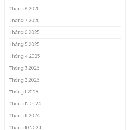
Tháng 8 2025
Tháng 7 2025
Tháng 6 2025
Tháng 5 2025
Tháng 4 2025
Tháng 3 2025
Tháng 2 2025
Tháng 1 2025
Tháng 12 2024
Tháng 11 2024
Tháng 10 2024