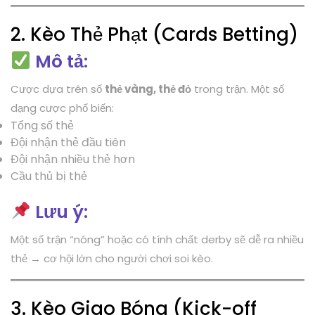
2. Kèo Thẻ Phạt (Cards Betting)
Mô tả:
Cược dựa trên số
thẻ vàng, thẻ đỏ
trong trận. Một số
dạng cược phổ biến:
Tổng số thẻ
Đội nhận thẻ đầu tiên
Đội nhận nhiều thẻ hơn
Cầu thủ bị thẻ
Lưu ý:
Một số trận “nóng” hoặc có tính chất derby sẽ dễ ra nhiều
thẻ → cơ hội lớn cho người chơi soi kèo.
3. Kèo Giao Bóng (Kick-off