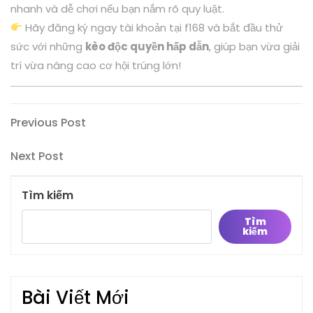
nhanh và dễ chơi nếu bạn nắm rõ quy luật.
Hãy đăng ký ngay tài khoản tại f168 và bắt đầu thử
sức với những
kèo độc quyền hấp dẫn
, giúp bạn vừa giải
trí vừa nâng cao cơ hội trúng lớn!
Điều
Previous
Previous Post
Post
hướng
Next
Next Post
bài
Post
viết
Tìm kiếm
Tìm
kiếm
Bài Viết Mới