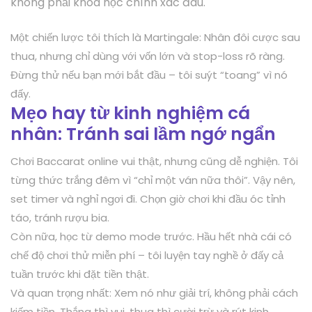
không phải khoa học chính xác đâu.
Một chiến lược tôi thích là Martingale: Nhân đôi cược sau
thua, nhưng chỉ dùng với vốn lớn và stop-loss rõ ràng.
Đừng thử nếu bạn mới bắt đầu – tôi suýt “toang” vì nó
đấy.
Mẹo hay từ kinh nghiệm cá
nhân: Tránh sai lầm ngớ ngẩn
Chơi Baccarat online vui thật, nhưng cũng dễ nghiện. Tôi
từng thức trắng đêm vì “chỉ một ván nữa thôi”. Vậy nên,
set timer và nghỉ ngơi đi. Chọn giờ chơi khi đầu óc tỉnh
táo, tránh rượu bia.
Còn nữa, học từ demo mode trước. Hầu hết nhà cái có
chế độ chơi thử miễn phí – tôi luyện tay nghề ở đấy cả
tuần trước khi đặt tiền thật.
Và quan trọng nhất: Xem nó như giải trí, không phải cách
kiếm tiền. Thắng thì vui, thua thì cười trừ và rút kinh