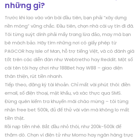
những gì?
Trước khi lao vào ván bài đầu tiên, bạn phải “xây dựng
nền móng” vững chắc. Đầu tiên, chọn nhà cái uy tín đi đã.
Tôi từng suýt dính phải mấy trang lừa đảo, may mà bạn
bè mách bảo. Hãy tìm những nơi có giấy phép từ
PAGCOR hay Isle of Man, hỗ trợ tiếng Việt, và có đánh giá
tốt trên các diễn đàn như Webtretho hay Reddit. Một số
cái tên tôi hay chơi như 188Bet hay W88 – giao diện
thân thiện, rút tiền nhanh.
Tiếp theo, đăng ký tài khoản. Chỉ mất vài phút thôi: điền
email, số điện thoại, mật khẩu, và xác thực qua SMS.
Đừng quên kiểm tra khuyến mãi chào mừng – tôi từng
nhận free bet 500k, đủ để thử vài ván mà không lo mất
tiền thật.
Rồi nạp tiền nhé. Bắt đầu nhỏ thôi, như 200k-500k để
thăm dò. Chọn ví điện tử như Momo hay ngân hàng trực