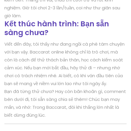
nghiệm. Giờ tôi chơi 2-3 lần/tuần, coi như thư giãn sau
giờ làm.
Kết thúc hành trình: Bạn sẵn
sàng chưa?
Viết đến đây, tôi thấy như đang ngồi cà phê tám chuyện
với bạn vậy. Baccarat online không chỉ là trò chơi, mà
còn là cách để thử thách bản thân, học cách kiểm soát
cảm xúc. Nếu bạn mới bắt đầu, hãy thử đi – nhưng nhớ
chơi có trách nhiệm nhé. Ai biết, có khi ván đầu tiên của
bạn sẽ mang về niềm vui lớn lao như tôi ngày ấy.
Bạn đã từng thử chưa? Hay còn băn khoăn gì, comment
bên dưới đi, tôi sẵn sàng chia sẻ thêm! Chúc bạn may
mắn, và nhớ: Trong Baccarat, đôi khi thắng lớn nhất là
biết dừng đúng lúc.