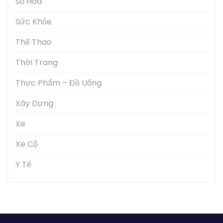
Số Hoá
Sức Khỏe
Thể Thao
Thời Trang
Thực Phẩm – Đồ Uống
Xây Dựng
Xe
Xe Cộ
Y Tế