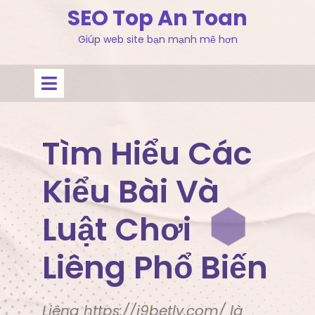
Skip
SEO Top An Toan
to
Giúp web site bạn mạnh mẽ hơn
content
Open
Menu
Tìm Hiểu Các
Kiểu Bài Và
Luật Chơi
Liêng Phổ Biến
Liêng https://i9betlv.com/ là