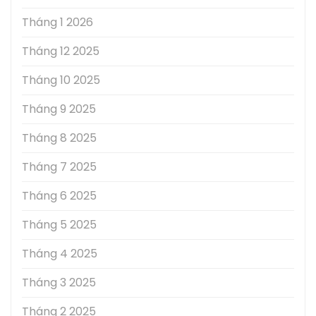
Tháng 1 2026
Tháng 12 2025
Tháng 10 2025
Tháng 9 2025
Tháng 8 2025
Tháng 7 2025
Tháng 6 2025
Tháng 5 2025
Tháng 4 2025
Tháng 3 2025
Tháng 2 2025