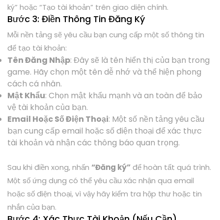
ký” hoặc “Tạo tài khoản” trên giao diện chính.
Bước 3: Điền Thông Tin Đăng Ký
Mỗi nền tảng sẽ yêu cầu bạn cung cấp một số thông tin
để tạo tài khoản:
Tên Đăng Nhập
: Đây sẽ là tên hiển thị của bạn trong
game. Hãy chọn một tên dễ nhớ và thể hiện phong
cách cá nhân.
Mật Khẩu
: Chọn mật khẩu mạnh và an toàn để bảo
vệ tài khoản của bạn.
Email Hoặc Số Điện Thoại
: Một số nền tảng yêu cầu
bạn cung cấp email hoặc số điện thoại để xác thực
tài khoản và nhận các thông báo quan trọng.
Sau khi điền xong, nhấn
“Đăng ký”
để hoàn tất quá trình.
Một số ứng dụng có thể yêu cầu xác nhận qua email
hoặc số điện thoại, vì vậy hãy kiểm tra hộp thư hoặc tin
nhắn của bạn.
Bước 4: Xác Thực Tài Khoản (Nếu Cần)