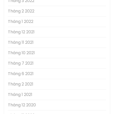
Tháng 3 2022
Tháng 2 2022
Tháng 1 2022
Tháng 12 2021
Tháng 11 2021
Tháng 10 2021
Tháng 7 2021
Tháng 6 2021
Tháng 2 2021
Tháng 1 2021
Tháng 12 2020