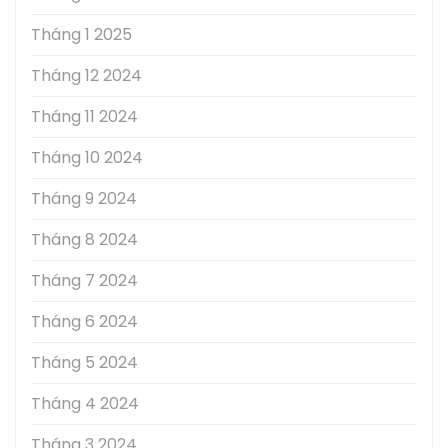
Tháng 1 2025
Tháng 12 2024
Tháng 11 2024
Tháng 10 2024
Tháng 9 2024
Tháng 8 2024
Tháng 7 2024
Tháng 6 2024
Tháng 5 2024
Tháng 4 2024
Tháng 3 2024