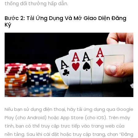
thống đổi thưởng hấp dẫn.
Bước 2: Tải Ứng Dụng Và Mở Giao Diện Đăng
Ký
Nếu bạn sử dụng điện thoại, hãy tải ứng dụng qua Google
Play (cho Android) hoặc App Store (cho iOS). Trên máy
tính, bạn có thể truy cập trực tiếp vào trang web của
nền tảng. Sau khi cài đặt hoặc truy cập trang, chọn “Đăng