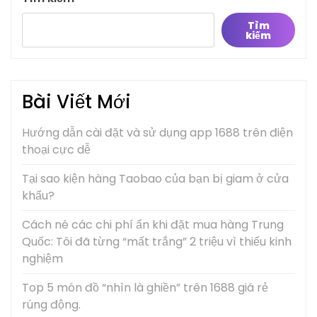
Tìm
kiếm
Bài Viết Mới
Hướng dẫn cài đặt và sử dụng app 1688 trên điện
thoại cực dễ
Tại sao kiện hàng Taobao của bạn bị giam ở cửa
khẩu?
Cách né các chi phí ẩn khi đặt mua hàng Trung
Quốc: Tôi đã từng “mất trắng” 2 triệu vì thiếu kinh
nghiệm
Top 5 món đồ “nhìn là ghiền” trên 1688 giá rẻ
rúng động.