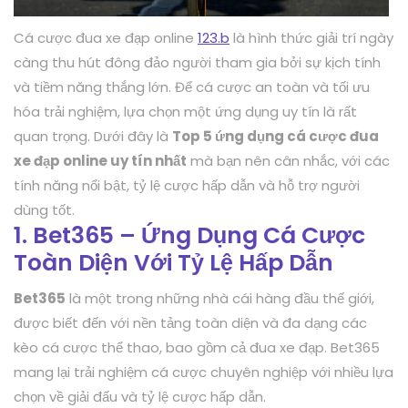
Cá cược đua xe đạp online
123.b
là hình thức giải trí ngày
càng thu hút đông đảo người tham gia bởi sự kịch tính
và tiềm năng thắng lớn. Để cá cược an toàn và tối ưu
hóa trải nghiệm, lựa chọn một ứng dụng uy tín là rất
quan trọng. Dưới đây là
Top 5 ứng dụng cá cược đua
xe đạp online uy tín nhất
mà bạn nên cân nhắc, với các
tính năng nổi bật, tỷ lệ cược hấp dẫn và hỗ trợ người
dùng tốt.
1. Bet365 – Ứng Dụng Cá Cược
Toàn Diện Với Tỷ Lệ Hấp Dẫn
Bet365
là một trong những nhà cái hàng đầu thế giới,
được biết đến với nền tảng toàn diện và đa dạng các
kèo cá cược thể thao, bao gồm cả đua xe đạp. Bet365
mang lại trải nghiệm cá cược chuyên nghiệp với nhiều lựa
chọn về giải đấu và tỷ lệ cược hấp dẫn.