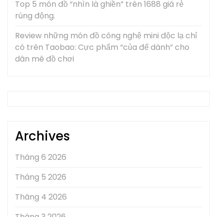
Top 5 món đồ “nhìn là ghiền” trên 1688 giá rẻ
rúng động.
Review những món đồ công nghệ mini độc lạ chỉ
có trên Taobao: Cực phẩm “của để dành” cho
dân mê đồ chơi
Archives
Tháng 6 2026
Tháng 5 2026
Tháng 4 2026
Tháng 3 2026