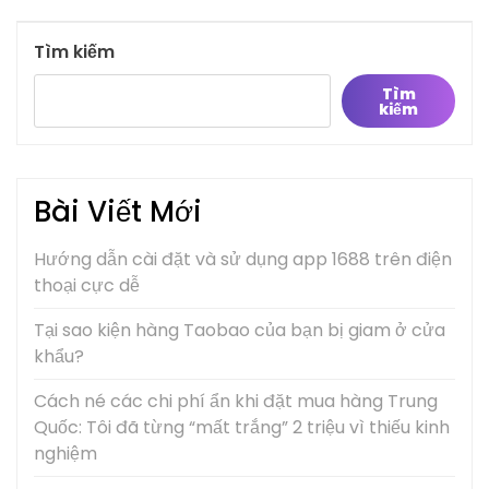
bài
Post
viết
Tìm kiếm
Tìm
kiếm
Bài Viết Mới
Hướng dẫn cài đặt và sử dụng app 1688 trên điện
thoại cực dễ
Tại sao kiện hàng Taobao của bạn bị giam ở cửa
khẩu?
Cách né các chi phí ẩn khi đặt mua hàng Trung
Quốc: Tôi đã từng “mất trắng” 2 triệu vì thiếu kinh
nghiệm