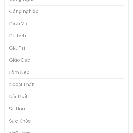
Công nghiệp
Dịch Vụ
Du Lịch
Giải Trí
Giáo Dục
Làm Đẹp
Ngoại Thất
Nội Thất
Số Hoá
Sức Khỏe