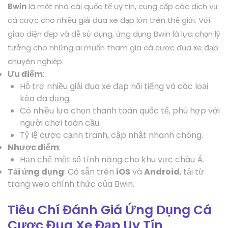
Bwin
là một nhà cái quốc tế uy tín, cung cấp các dịch vụ
cá cược cho nhiều giải đua xe đạp lớn trên thế giới. Với
giao diện đẹp và dễ sử dụng, ứng dụng Bwin là lựa chọn lý
tưởng cho những ai muốn tham gia cá cược đua xe đạp
chuyên nghiệp.
Ưu điểm
:
Hỗ trợ nhiều giải đua xe đạp nổi tiếng và các loại
kèo đa dạng.
Có nhiều lựa chọn thanh toán quốc tế, phù hợp với
người chơi toàn cầu.
Tỷ lệ cược cạnh tranh, cập nhật nhanh chóng.
Nhược điểm
:
Hạn chế một số tính năng cho khu vực châu Á.
Tải ứng dụng
: Có sẵn trên
iOS
và
Android
, tải từ
trang web chính thức của Bwin.
Tiêu Chí Đánh Giá Ứng Dụng Cá
Cược Đua Xe Đạp Uy Tín