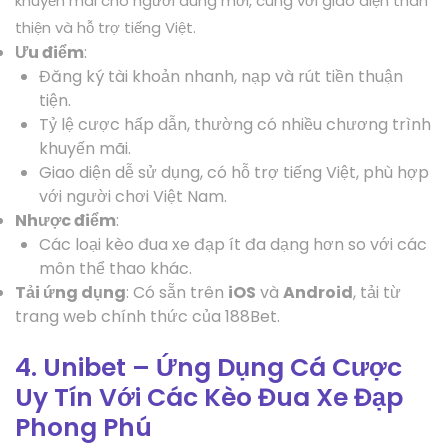
khuyến mãi cho người dùng mới, cùng với giao diện thân
thiện và hỗ trợ tiếng Việt.
Ưu điểm
:
Đăng ký tài khoản nhanh, nạp và rút tiền thuận
tiện.
Tỷ lệ cược hấp dẫn, thường có nhiều chương trình
khuyến mãi.
Giao diện dễ sử dụng, có hỗ trợ tiếng Việt, phù hợp
với người chơi Việt Nam.
Nhược điểm
:
Các loại kèo đua xe đạp ít đa dạng hơn so với các
môn thể thao khác.
Tải ứng dụng
: Có sẵn trên
iOS
và
Android
, tải từ
trang web chính thức của 188Bet.
4. Unibet – Ứng Dụng Cá Cược
Uy Tín Với Các Kèo Đua Xe Đạp
Phong Phú