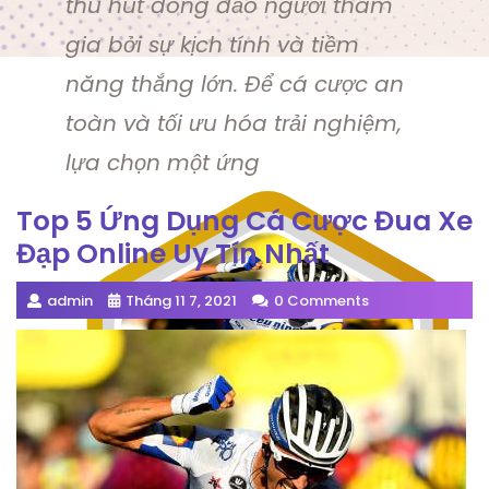
thu hút đông đảo người tham
gia bởi sự kịch tính và tiềm
năng thắng lớn. Để cá cược an
toàn và tối ưu hóa trải nghiệm,
lựa chọn một ứng
Top 5 Ứng Dụng Cá Cược Đua Xe
Đạp Online Uy Tín Nhất
admin
Tháng 11 7, 2021
0 Comments