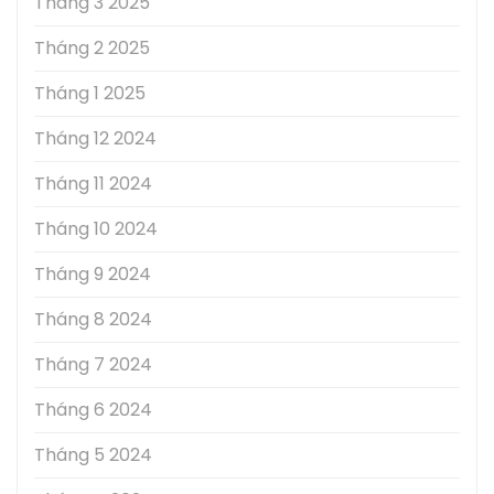
Tháng 3 2025
Tháng 2 2025
Tháng 1 2025
Tháng 12 2024
Tháng 11 2024
Tháng 10 2024
Tháng 9 2024
Tháng 8 2024
Tháng 7 2024
Tháng 6 2024
Tháng 5 2024