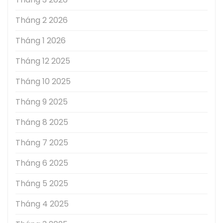
Tháng 2 2026
Tháng 1 2026
Tháng 12 2025
Tháng 10 2025
Tháng 9 2025
Tháng 8 2025
Tháng 7 2025
Tháng 6 2025
Tháng 5 2025
Tháng 4 2025