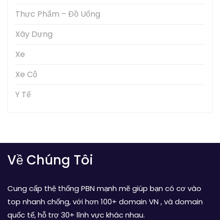
Thực Phẩm – Đồ Uống
Xây Dựng
Xe
Xe Cộ
Y Tế
Về Chúng Tôi
Cung cấp thệ thống PBN mạnh mẽ giúp bạn có cơ vào
top nhanh chống, với hơn 100+ domain VN , và domain
quốc tế, hỗ trợ 30+ lĩnh vực khác nhau.