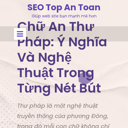
Skip
SEO Top An Toan
to
Giúp web site bạn mạnh mẽ hơn
content
Chữ An Thư
Open
Menu
Pháp: Ý Nghĩa
Và Nghệ
Thuật Trong
Từng Nét Bút
Thư pháp là một nghệ thuật
truyền thống của phương Đông,
trong đó mỗi con chữ không chỉ