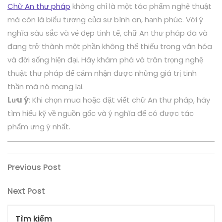
Chữ An thư pháp
không chỉ là một tác phẩm nghệ thuật
mà còn là biểu tượng của sự bình an, hạnh phúc. Với ý
nghĩa sâu sắc và vẻ đẹp tinh tế, chữ An thư pháp đã và
đang trở thành một phần không thể thiếu trong văn hóa
và đời sống hiện đại. Hãy khám phá và trân trọng nghệ
thuật thư pháp để cảm nhận được những giá trị tinh
thần mà nó mang lại.
Lưu ý
: Khi chọn mua hoặc đặt viết chữ An thư pháp, hãy
tìm hiểu kỹ về nguồn gốc và ý nghĩa để có được tác
phẩm ưng ý nhất.
Điều
Previous
Previous Post
Post
hướng
Next
Next Post
bài
Post
viết
Tìm kiếm