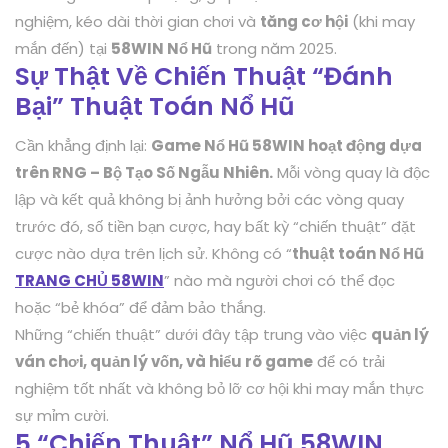
nghiệm, kéo dài thời gian chơi và
tăng cơ hội
(khi may
mắn đến) tại
58WIN Nổ Hũ
trong năm 2025.
Sự Thật Về Chiến Thuật “Đánh
Bại” Thuật Toán Nổ Hũ
Cần khẳng định lại:
Game Nổ Hũ 58WIN hoạt động dựa
trên RNG – Bộ Tạo Số Ngẫu Nhiên.
Mỗi vòng quay là độc
lập và kết quả không bị ảnh hưởng bởi các vòng quay
trước đó, số tiền bạn cược, hay bất kỳ “chiến thuật” đặt
cược nào dựa trên lịch sử. Không có “
thuật toán Nổ Hũ
TRANG CHỦ 58WIN
” nào mà người chơi có thể đọc
hoặc “bẻ khóa” để đảm bảo thắng.
Những “chiến thuật” dưới đây tập trung vào việc
quản lý
ván chơi, quản lý vốn, và hiểu rõ game
để có trải
nghiệm tốt nhất và không bỏ lỡ cơ hội khi may mắn thực
sự mỉm cười.
5 “Chiến Thuật” Nổ Hũ 58WIN