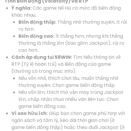
Tính Biến Động (Volatility) và RTP
Ý nghĩa:
Các game Nổ Hũ có mức độ biến động
khác nhau.
Biến động thấp:
Thắng nhỏ thường xuyên, ít rủi
ro hơn.
Biến động cao:
Ít thắng hơn, nhưng khi thắng
thường là thắng lớn (bao gồm Jackpot), rủi ro
cao hơn.
Cách áp dụng tại 58WIN:
Tìm hiểu thông tin về
RTP (Tỷ lệ hoàn trả) và Biến động của game
(thường có trong mục Info).
Nếu vốn nhỏ, thích chơi lâu, muốn thắng nhỏ
thường xuyên: Chọn game biến động thấp.
Nếu vốn lớn, thích thử vận may trúng Jackpot
lớn, chấp nhận thua nhiều ván liên tục: Chọn
game biến động cao.
Vì sao hữu ích:
Giúp bạn chọn game phù hợp với
ngân sách và tâm lý, kéo dài thời gian chơi (ở
game biến động thấp) hoặc theo đuổi Jackpot (ở