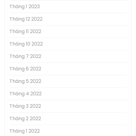
Tháng 1 2023
Tháng 12 2022
Tháng 11 2022
Tháng 10 2022
Tháng 7 2022
Tháng 6 2022
Tháng 5 2022
Tháng 4 2022
Tháng 3 2022
Tháng 2 2022
Tháng 1 2022