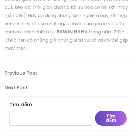
quả, kéo dài thời gian chơi và tối ưu hóa cơ hội (khi may
mắn đến). Hãy áp dụng những kinh nghiệm này, kết hợp
với việc hiểu rõ bản chất ngẫu nhiên của game và luôn
chơi có trách nhiệm tại
58WIN Nổ Hũ
trong năm 2025.
Chúc bạn có những giờ phút giải trí vui vẻ và có thể gặp
may mắn!
Điều
Previous
Previous Post
Post
hướng
Next
Next Post
bài
Post
viết
Tìm kiếm
Tìm
kiếm