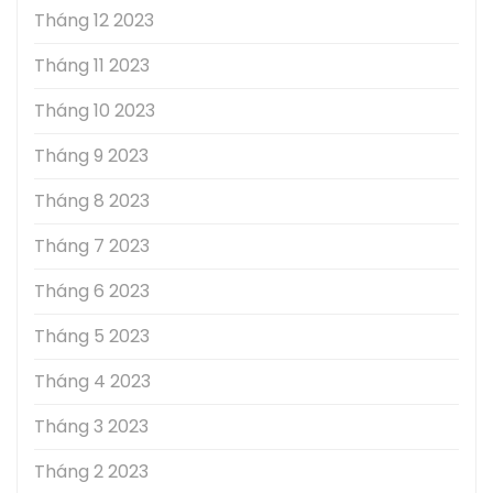
Tháng 12 2023
Tháng 11 2023
Tháng 10 2023
Tháng 9 2023
Tháng 8 2023
Tháng 7 2023
Tháng 6 2023
Tháng 5 2023
Tháng 4 2023
Tháng 3 2023
Tháng 2 2023