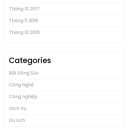
Tháng 10 2017
Tháng 11 2016
Tháng 10 2016
Categories
Bất Động Sản
Công Nghệ
Công nghiệp
Dịch Vụ
Du Lịch