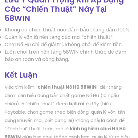
Các “Chiến Thuật” Này Tại
58WIN
Không có chiến thuật nào đảm bảo thắng đậm 100%.
Quản lý vốn là nền tảng của mọi “chiến thuật”.
Chơi Nổ Hũ chỉ để giải trí, không phải để kiếm tiền.
Luôn chơi trên nền tảng 58WIN chính thức để đảm
bảo an toàn và công bằng.
Kết Luận
Việc tìm kiếm “
chiến thuật Nổ Hũ 58WIN
” để “thắng
đậm” cần hiểu đúng bản chất game Nổ Hũ (là ngẫu
nhiên). 5 “chiến thuật” được
bật mí
ở đây (hiểu
Paytable, chọn game theo biến động, quản lý vốn, tận
dụng khuyến mãi, biết dừng lại) không phải là cách để
“đánh bại” thuật toán, mà là
kinh nghiệm chơi Nổ Hũ
58WIN
giúp bạn chơi thông minh hơn, quản lý rủi ro hiệu