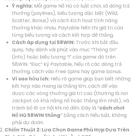
Ý nghĩa:
Mỗi game Nổ Hũ có luật chơi, số dòng trả
thưởng (paylines), biểu tượng đặc biệt (Wild,
Scatter, Bonus) và cách kích hoạt tính năng
thưởng khác nhau. Paytable hiển thị giá trị của
từng biểu tượng và cách kết hợp để thắng.
Cách áp dụng tại 58WIN:
Trước khi bắt đầu
quay, hãy dành vài phút vào mục “Thông tin”
(Info) hoặc biểu tượng “i” của game đó trên
58WIN. “Đọc” kỹ Paytable, hiểu rõ các dòng trả
thưởng, cách vào Free Spins hay game bonus.
Vì sao hữu ích:
Hiểu rõ game giúp bạn biết những
kết hợp nào mang lại thắng lớn, cách để vào
được các vòng thưởng giá trị cao (thường là nơi
Jackpot có khả năng nổ hoặc thắng lớn nhất), và
tránh bỏ lỡ cơ hội khi nó đến. Đây là “
cách chơi
Nổ Hũ 58WIN thắng
” bằng cách hiểu luật, không
phải dự đoán.
Chiến Thuật 2: Lựa Chọn Game Phù Hợp Dựa Trên