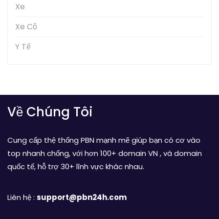
Xe
Xe Cộ
Y Tế
Về Chúng Tôi
Cung cấp thệ thống PBN mạnh mẽ giúp bạn có cơ vào
top nhanh chống, với hơn 100+ domain VN , và domain
quốc tế, hỗ trợ 30+ lĩnh vực khác nhau.
Liên hệ :
support@pbn24h.com