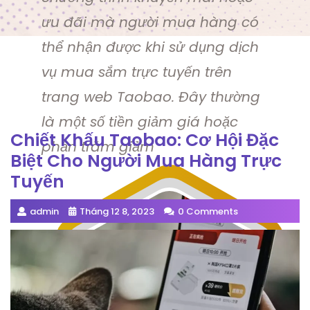
ưu đãi mà người mua hàng có
thể nhận được khi sử dụng dịch
vụ mua sắm trực tuyến trên
trang web Taobao. Đây thường
là một số tiền giảm giá hoặc
Chiết Khấu Taobao: Cơ Hội Đặc
phần trăm giảm
Biệt Cho Người Mua Hàng Trực
Tuyến
admin
Tháng 12 8, 2023
0 Comments