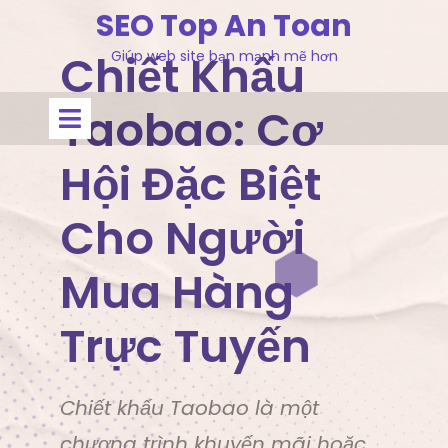
Skip
SEO Top An Toan
to
Chiết Khấu
Giúp web site bạn mạnh mẽ hơn
content
Open
Taobao: Cơ
Menu
Hội Đặc Biệt
Cho Người
Mua Hàng
Trực Tuyến
Chiết khấu Taobao là một
chương trình khuyến mãi hoặc