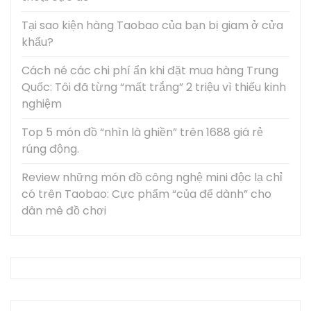
Tại sao kiện hàng Taobao của bạn bị giam ở cửa
khẩu?
Cách né các chi phí ẩn khi đặt mua hàng Trung
Quốc: Tôi đã từng “mất trắng” 2 triệu vì thiếu kinh
nghiệm
Top 5 món đồ “nhìn là ghiền” trên 1688 giá rẻ
rúng động.
Review những món đồ công nghệ mini độc lạ chỉ
có trên Taobao: Cực phẩm “của để dành” cho
dân mê đồ chơi