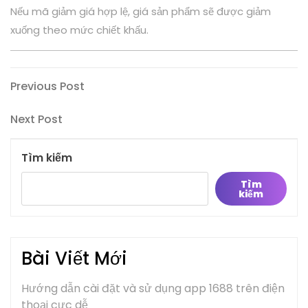
Nếu mã giảm giá hợp lệ, giá sản phẩm sẽ được giảm
xuống theo mức chiết khấu.
Điều
Previous
Previous Post
Post
hướng
Next
Next Post
bài
Post
viết
Tìm kiếm
Tìm
kiếm
Bài Viết Mới
Hướng dẫn cài đặt và sử dụng app 1688 trên điện
thoại cực dễ