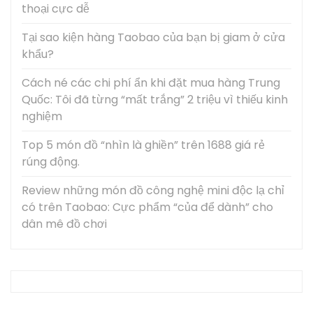
thoại cực dễ
Tại sao kiện hàng Taobao của bạn bị giam ở cửa
khẩu?
Cách né các chi phí ẩn khi đặt mua hàng Trung
Quốc: Tôi đã từng “mất trắng” 2 triệu vì thiếu kinh
nghiệm
Top 5 món đồ “nhìn là ghiền” trên 1688 giá rẻ
rúng động.
Review những món đồ công nghệ mini độc lạ chỉ
có trên Taobao: Cực phẩm “của để dành” cho
dân mê đồ chơi