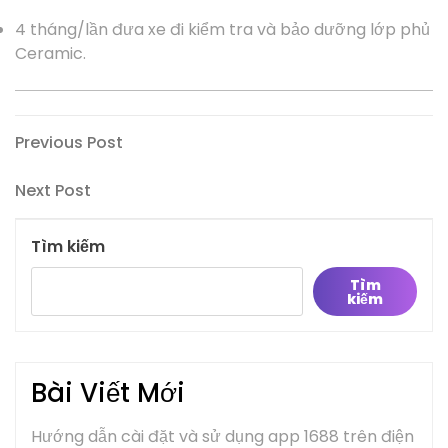
4 tháng/lần đưa xe đi kiểm tra và bảo dưỡng lớp phủ
Ceramic.
Điều
Previous
Previous Post
Post
hướng
Next
Next Post
bài
Post
viết
Tìm kiếm
Tìm
kiếm
Bài Viết Mới
Hướng dẫn cài đặt và sử dụng app 1688 trên điện