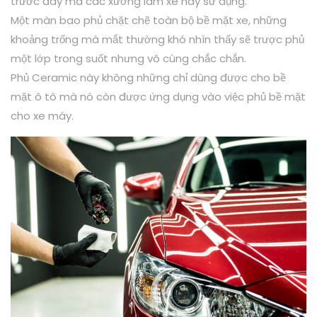
trước đây mà các xưởng làm xe hay sử dụng.
Một màn bao phủ chặt chẽ toàn bộ bề mặt xe, những
khoảng trống mà mắt thường khó nhìn thấy sẽ trược phủ
một lớp trong suốt nhưng vô cùng chắc chắn.
Phủ Ceramic này không những chỉ dùng được cho bề
mặt ô tô mà nó còn được ứng dụng vào việc phủ bề mặt
cho xe máy.