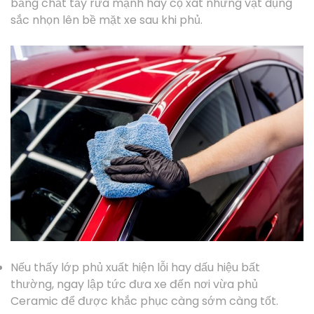
bằng chất tẩy rửa mạnh hay cọ xát những vật dụng
sắc nhọn lên bề mặt xe sau khi phủ.
Nếu thấy lớp phủ xuất hiện lỗi hay dấu hiệu bất
thường, ngay lập tức đưa xe đến nơi vừa phủ
Ceramic để được khắc phục càng sớm càng tốt.