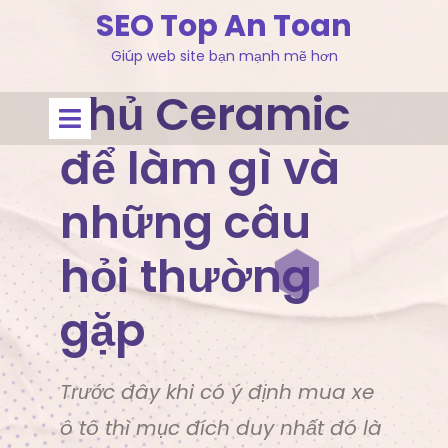
Skip
SEO Top An Toan
to
Giúp web site bạn mạnh mẽ hơn
content
Phủ Ceramic
Open
Menu
để làm gì và
những câu
hỏi thường
gặp
Trước đây khi có ý định mua xe
ô tô thì mục đích duy nhất đó là