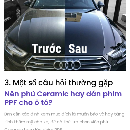
3. Một số câu hỏi thường gặp
Nên phủ Ceramic hay dán phim
PPF cho ô tô?
Bạn cần xác định xem mục đích là muốn bảo vệ hay tăng
tính thẩm mỹ cho xe, để có thể lựa chọn việc phủ
Ceramic hay dán phim PPF.