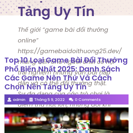
Tảng Uy Tín
Thế giới “game bài đổi thưởng
online”
https://gamebaidoithuong25.dev/
Top 10 Loại Game Bài Đổi Thưởng
mang đến cho người chơi cơ hội
Phổ Biến Nhất 2025: Danh Sách
trải nghiệm những ván bài hấp
Các Game Nên Thử Và Cách
dẫn và có thể đổi thưởng thật.
Chọn Nền Tảng Uy Tín
Sự đa dạng của các trò chơi là
admin
Tháng 5 9, 2022
0 Comments
điểm thu hút lớn, nhưng đôi khi
cũng khiến