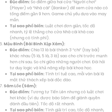
Đặc điểm:
So điểm giữa hai cửa “Người chơi”
(Player) và “Nhà cái” (Banker) để xem cửa nào có
tổng điểm gần 9 hơn. Game chủ yếu dựa vào may
mắn.
Tại sao phổ biến:
Luật chơi đơn giản, tốc độ
nhanh, tỷ lệ thắng cho cửa Nhà cái khá cao
(nhưng có tính phí).
Mậu Binh (Bài Binh Xập Xám):
Đặc điểm:
Chia 13 lá bài thành 3 “chi” (tay bài)
khác nhau (5 lá, 5 lá, 3 lá) sao cho chi trước mạnh
hơn chi sau. So chi giữa những người chơi. Đòi hỏi
tư duy logic và khả năng xếp bài khoa học.
Tại sao phổ biến:
Tính trí tuệ cao, mỗi ván bài là
một thử thách xếp bài độc đáo.
Sâm Lốc (Sâm):
Đặc điểm:
Tương tự Tiến Lên nhưng có luật chơi
hơi khác (ví dụ: được báo Sâm để giành quyền
đánh đầu tiên). Tốc độ rất nhanh.
Tại sao phổ biến:
Tính giải trí cao, tốc độ nhanh,