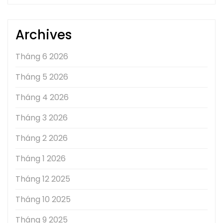
Archives
Tháng 6 2026
Tháng 5 2026
Tháng 4 2026
Tháng 3 2026
Tháng 2 2026
Tháng 1 2026
Tháng 12 2025
Tháng 10 2025
Tháng 9 2025