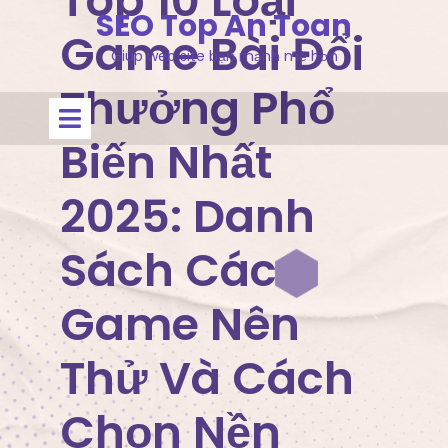
Top 10 Loại
Skip
SEO Top An Toan
to
Game Bài Đổi
Giúp web site bạn mạnh mẽ hơn
content
Thưởng Phổ
Open
Menu
Biến Nhất
2025: Danh
Sách Các
Game Nên
Thử Và Cách
Chọn Nền