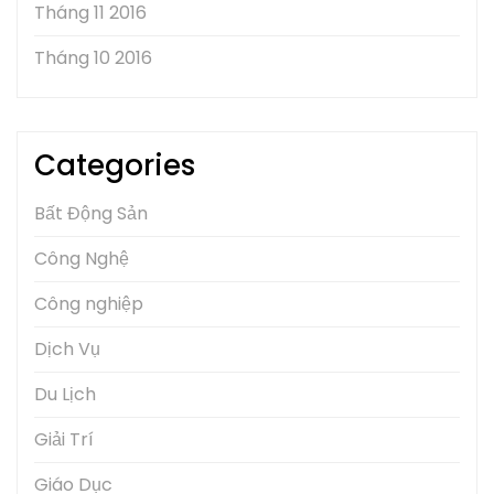
Tháng 11 2016
Tháng 10 2016
Categories
Bất Động Sản
Công Nghệ
Công nghiệp
Dịch Vụ
Du Lịch
Giải Trí
Giáo Dục