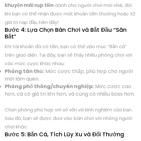
khuyến mãi nạp tiền
dành cho người chơi mới nhé, đôi
khi bạn có thể nhận được một khoản tiền thưởng hoặc X2
giá trị nạp đầu tiên đấy!
Bước 4: Lựa Chọn Bàn Chơi và Bắt Đầu “Săn
Bắt”
Khi tài khoản đã có tiền, bạn có thể vào mục “Bắn cá”
trên giao diện. Tại đây, bạn sẽ thấy nhiều phòng chơi với
các mức cược khác nhau:
Phòng tân thủ:
Mức cược thấp, phù hợp cho người
mới làm quen.
Phòng phổ thông/chuyên nghiệp:
Mức cược cao
hơn, cá có giá trị lớn hơn, và cũng có nhiều boss hơn.
Chọn phòng phù hợp với số vốn và kinh nghiệm của bạn.
Sau đó, bạn sẽ được đưa vào bàn chơi với những người
chơi khác.
Bước 5: Bắn Cá, Tích Lũy Xu và Đổi Thưởng