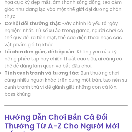
họa cực kỳ đẹp mắt, âm thanh sống động, tạo cảm
giác như đang lạc vào một thế giới đại dương chân
thực.
Cơ hội đổi thưởng thật:
Đây chính là yếu tố “gây
nghiện” nhất. Từ số xu ảo trong game, người chơi có
thể quy đổi ra tiền mặt, thẻ cào điện thoại hoặc các
vật phẩm giá trị khác.
Lối chơi đơn giản, dễ tiếp cận:
Không yêu cầu kỹ
năng phức tạp hay chiến thuật cao siêu, ai cũng có
thể dễ dàng làm quen và bắt đầu chơi.
Tính cạnh tranh và tương tác:
Bạn thường chơi
cùng nhiều người khác trên cùng một bàn, tạo nên sự
cạnh tranh thú vị để giành giật những con cá lớn,
boss khủng.
Hướng Dẫn Chơi Bắn Cá Đổi
Thưởng Từ A-Z Cho Người Mới