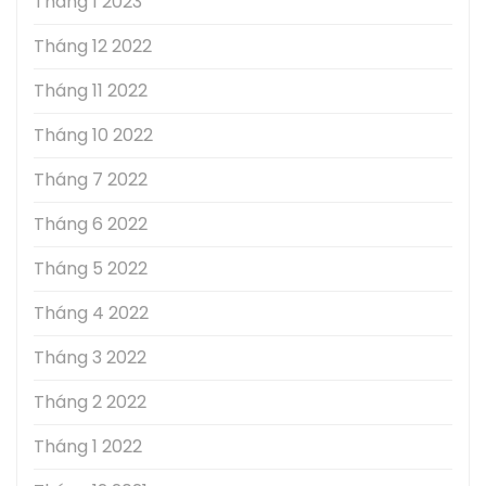
Tháng 1 2023
Tháng 12 2022
Tháng 11 2022
Tháng 10 2022
Tháng 7 2022
Tháng 6 2022
Tháng 5 2022
Tháng 4 2022
Tháng 3 2022
Tháng 2 2022
Tháng 1 2022