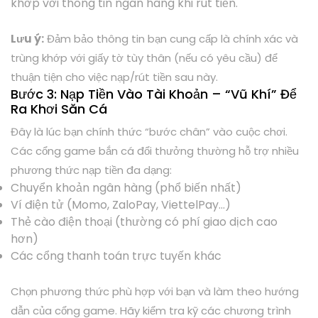
khớp với thông tin ngân hàng khi rút tiền.
Lưu ý:
Đảm bảo thông tin bạn cung cấp là chính xác và
trùng khớp với giấy tờ tùy thân (nếu có yêu cầu) để
thuận tiện cho việc nạp/rút tiền sau này.
Bước 3: Nạp Tiền Vào Tài Khoản – “Vũ Khí” Để
Ra Khơi Săn Cá
Đây là lúc bạn chính thức “bước chân” vào cuộc chơi.
Các cổng game bắn cá đổi thưởng thường hỗ trợ nhiều
phương thức nạp tiền đa dạng:
Chuyển khoản ngân hàng (phổ biến nhất)
Ví điện tử (Momo, ZaloPay, ViettelPay…)
Thẻ cào điện thoại (thường có phí giao dịch cao
hơn)
Các cổng thanh toán trực tuyến khác
Chọn phương thức phù hợp với bạn và làm theo hướng
dẫn của cổng game. Hãy kiểm tra kỹ các chương trình