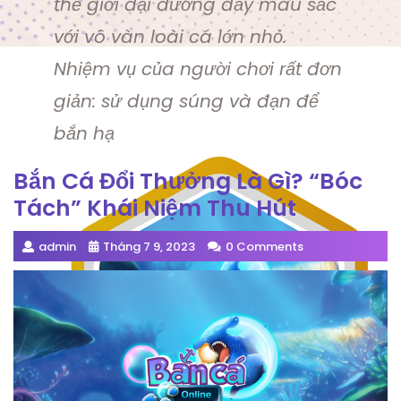
thế giới đại dương đầy màu sắc
với vô vàn loài cá lớn nhỏ.
Nhiệm vụ của người chơi rất đơn
giản: sử dụng súng và đạn để
bắn hạ
Bắn Cá Đổi Thưởng Là Gì? “Bóc
Tách” Khái Niệm Thu Hút
admin
Tháng 7 9, 2023
0 Comments