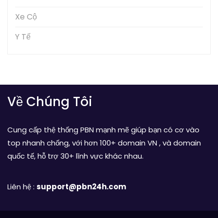
Xe Cộ
Y Tế
Về Chúng Tôi
Cung cấp thệ thống PBN mạnh mẽ giúp bạn có cơ vào
top nhanh chống, với hơn 100+ domain VN , và domain
quốc tế, hỗ trợ 30+ lĩnh vực khác nhau.
Liên hệ :
support@pbn24h.com