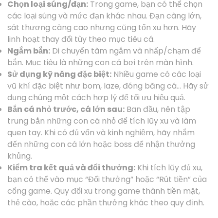
Chọn loại súng/đạn:
Trong game, bạn có thể chọn
các loại súng và mức đạn khác nhau. Đạn càng lớn,
sát thương càng cao nhưng cũng tốn xu hơn. Hãy
linh hoạt thay đổi tùy theo mục tiêu cá.
Ngắm bắn:
Di chuyển tâm ngắm và nhấp/chạm để
bắn. Mục tiêu là những con cá bơi trên màn hình.
Sử dụng kỹ năng đặc biệt:
Nhiều game có các loại
vũ khí đặc biệt như bom, laze, đóng băng cá… Hãy sử
dụng chúng một cách hợp lý để tối ưu hiệu quả.
Bắn cá nhỏ trước, cá lớn sau:
Ban đầu, nên tập
trung bắn những con cá nhỏ để tích lũy xu và làm
quen tay. Khi có đủ vốn và kinh nghiệm, hãy nhắm
đến những con cá lớn hoặc boss để nhận thưởng
khủng.
Kiểm tra kết quả và đổi thưởng:
Khi tích lũy đủ xu,
bạn có thể vào mục “Đổi thưởng” hoặc “Rút tiền” của
cổng game. Quy đổi xu trong game thành tiền mặt,
thẻ cào, hoặc các phần thưởng khác theo quy định.