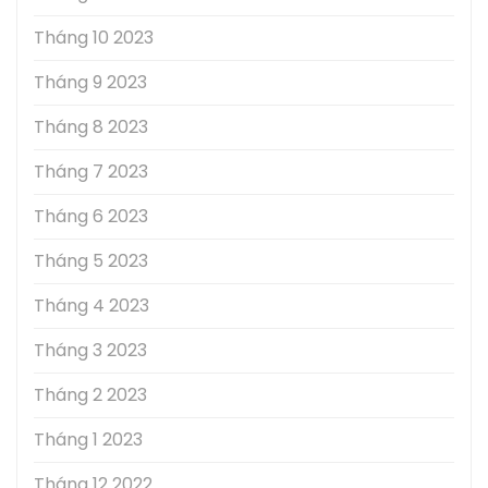
Tháng 10 2023
Tháng 9 2023
Tháng 8 2023
Tháng 7 2023
Tháng 6 2023
Tháng 5 2023
Tháng 4 2023
Tháng 3 2023
Tháng 2 2023
Tháng 1 2023
Tháng 12 2022