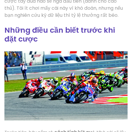
cược tay đua nào sẽ ngã đầu tiên (dành cho cao
thủ). Tôi ít chơi mấy cái này vì khó đoán, nhưng nếu
bạn nghiên cứu kỹ dữ liệu thì tỷ lệ thưởng rất béo.
Những điều cần biết trước khi
đặt cược