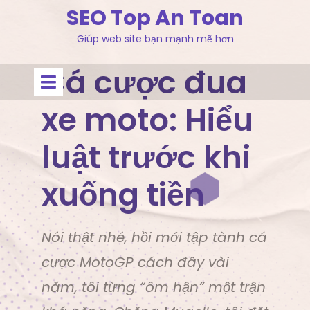
Skip
SEO Top An Toan
to
Giúp web site bạn mạnh mẽ hơn
content
Cá cược đua
Open
Menu
xe moto: Hiểu
luật trước khi
xuống tiền
Nói thật nhé, hồi mới tập tành cá
cược MotoGP cách đây vài
năm, tôi từng “ôm hận” một trận