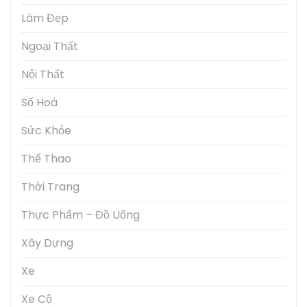
Làm Đẹp
Ngoại Thất
Nội Thất
Số Hoá
Sức Khỏe
Thể Thao
Thời Trang
Thực Phẩm – Đồ Uống
Xây Dựng
Xe
Xe Cộ