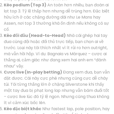
Kèo podium (Top 3)
An toàn hơn nhiều, bạn đoán ai
lọt top 3. Tỷ lệ thấp hơn nhưng dễ trúng hơn. Đặc biệt
hữu ích ở các chặng đường dài như Le Mans hay
Assen, nơi top 3 thường khá ổn định nếu không có sự
cố.
Kèo đối đầu (Head-to-Head)
Nhà cái ghép hai tay
đua cùng đội hoặc đối thủ trực tiếp, bạn chọn ai về
trước. Loại này tôi thích nhất vì ít rủi ro hơn outright,
mà vẫn hồi hộp. Ví dụ: Bagnaia vs Márquez – cược ai
thắng ai, cảm giác như đang xem hai anh em “đánh
nhau” vậy.
Cược live (In-play betting)
Đang xem đua, bạn vẫn
đặt được. Cái này cực phê nhưng cũng cực dễ cháy
túi. Tôi từng thắng lớn ở chặng Silverstone khi thấy
một tay đua bị phạt long lap nhưng vẫn bám đuổi tốt
– cược live lúc đó tỷ lệ ngon. Nhưng cũng thua không
ít vì cảm xúc bốc lên.
Kèo đặc biệt khác
Như fastest lap, pole position, hay