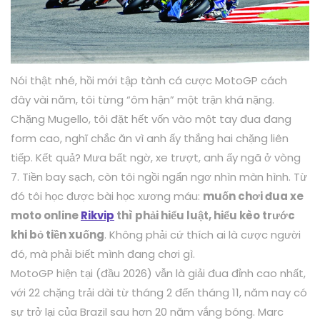
Nói thật nhé, hồi mới tập tành cá cược MotoGP cách
đây vài năm, tôi từng “ôm hận” một trận khá nặng.
Chặng Mugello, tôi đặt hết vốn vào một tay đua đang
form cao, nghĩ chắc ăn vì anh ấy thắng hai chặng liên
tiếp. Kết quả? Mưa bất ngờ, xe trượt, anh ấy ngã ở vòng
7. Tiền bay sạch, còn tôi ngồi ngẩn ngơ nhìn màn hình. Từ
đó tôi học được bài học xương máu:
muốn chơi đua xe
moto online
Rikvip
thì phải hiểu luật, hiểu kèo trước
khi bỏ tiền xuống
. Không phải cứ thích ai là cược người
đó, mà phải biết mình đang chơi gì.
MotoGP hiện tại (đầu 2026) vẫn là giải đua đỉnh cao nhất,
với 22 chặng trải dài từ tháng 2 đến tháng 11, năm nay có
sự trở lại của Brazil sau hơn 20 năm vắng bóng. Marc