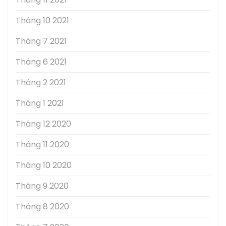
Tháng 10 2021
Tháng 7 2021
Tháng 6 2021
Tháng 2 2021
Tháng 1 2021
Tháng 12 2020
Tháng 11 2020
Tháng 10 2020
Tháng 9 2020
Tháng 8 2020