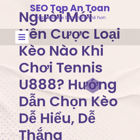
Skip
SEO Top An Toan
to
Người Mới
Giúp web site bạn mạnh mẽ hơn
content
Nên Cược Loại
Open
Menu
Kèo Nào Khi
Chơi Tennis
U888? Hướng
Dẫn Chọn Kèo
Dễ Hiểu, Dễ
Thắng