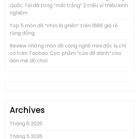
Quốc: Tôi đã từng “mất trắng” 2 triệu vì thiếu kinh
nghiệm
Top 5 món đồ “nhìn là ghiền” trên 1688 giá rẻ
rúng động.
Review những món đồ công nghệ mini độc lạ chỉ
có trên Taobao: Cực phẩm “của để dành” cho
dân mê đồ chơi
Archives
Tháng 6 2026
Tháng 5 2026