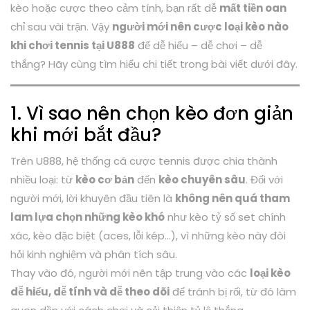
kèo hoặc cược theo cảm tính, bạn rất dễ
mất tiền oan
chỉ sau vài trận. Vậy
người mới nên cược loại kèo nào
khi chơi tennis tại U888
để dễ hiểu – dễ chơi – dễ
thắng? Hãy cùng tìm hiểu chi tiết trong bài viết dưới đây.
1. Vì sao nên chọn kèo đơn giản
khi mới bắt đầu?
Trên U888, hệ thống cá cược tennis được chia thành
nhiều loại: từ
kèo cơ bản
đến
kèo chuyên sâu
. Đối với
người mới, lời khuyên đầu tiên là
không nên quá tham
lam lựa chọn những kèo khó
như kèo tỷ số set chính
xác, kèo đặc biệt (aces, lỗi kép…), vì những kèo này đòi
hỏi kinh nghiệm và phân tích sâu.
Thay vào đó, người mới nên tập trung vào các
loại kèo
dễ hiểu, dễ tính và dễ theo dõi
để tránh bị rối, từ đó làm