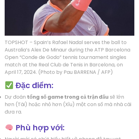
TOPSHOT – Spain’s Rafael Nadal serves the ball to
Australia’s Alex De Minaur during the ATP Barcelona
Open “Conde de Godo” tennis tournament singles
match at the Real Club de Tenis in Barcelona, on
April 17, 2024. (Photo by Pau BARRENA / AFP)
Đặc điểm:
Dự đoán
tổng số game trong cả trận đấu
sẽ lớn
hơn (Tài) hoặc nhỏ hơn (Xỉu) một con số mà nhà cái
đưa ra.
Phù hợp với: