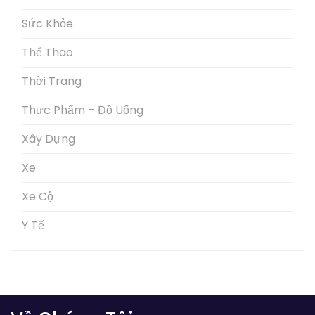
Sức Khỏe
Thể Thao
Thời Trang
Thực Phẩm – Đồ Uống
Xây Dựng
Xe
Xe Cộ
Y Tế