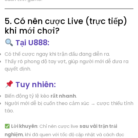
5. Có nên cược Live (trực tiếp)
khi mới chơi?
Tại U888:
Có thể cược ngay khi trận đấu đang diễn ra.
Thấy rõ phong độ tay vợt, giúp người mới dễ đưa ra
quyết định.
Tuy nhiên:
Biến động tỷ lệ kèo
rất nhanh
.
Người mới dễ bị cuốn theo cảm xúc → cược thiếu tỉnh
táo.
Lời khuyên
: Chỉ nên cược live
sau vài trận trải
nghiệm
, khi đã quen với tốc độ cập nhật và cách đọc