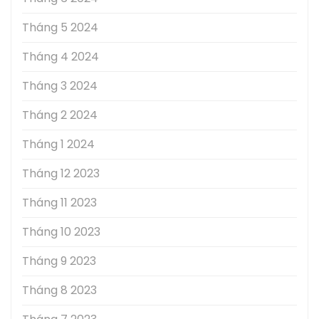
Tháng 5 2024
Tháng 4 2024
Tháng 3 2024
Tháng 2 2024
Tháng 1 2024
Tháng 12 2023
Tháng 11 2023
Tháng 10 2023
Tháng 9 2023
Tháng 8 2023