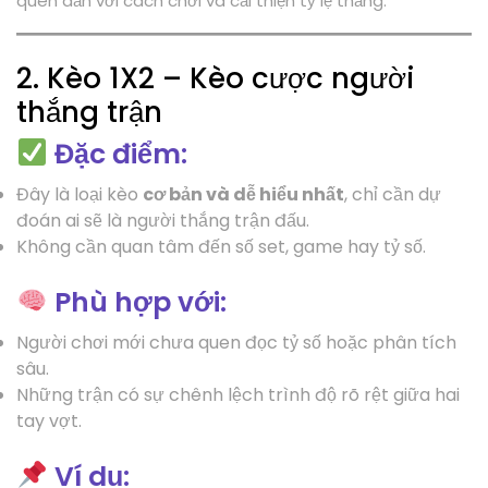
quen dần với cách chơi và cải thiện tỷ lệ thắng.
2. Kèo 1X2 – Kèo cược người
thắng trận
Đặc điểm:
Đây là loại kèo
cơ bản và dễ hiểu nhất
, chỉ cần dự
đoán ai sẽ là người thắng trận đấu.
Không cần quan tâm đến số set, game hay tỷ số.
Phù hợp với:
Người chơi mới chưa quen đọc tỷ số hoặc phân tích
sâu.
Những trận có sự chênh lệch trình độ rõ rệt giữa hai
tay vợt.
Ví dụ: