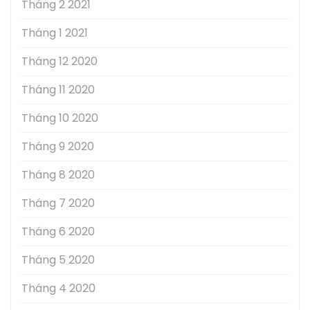
Tháng 2 2021
Tháng 1 2021
Tháng 12 2020
Tháng 11 2020
Tháng 10 2020
Tháng 9 2020
Tháng 8 2020
Tháng 7 2020
Tháng 6 2020
Tháng 5 2020
Tháng 4 2020