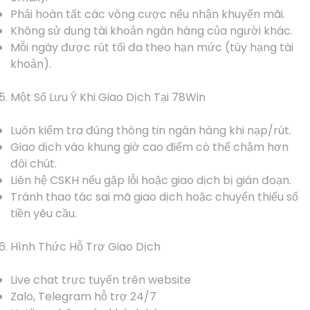
Phải hoàn tất các vòng cược nếu nhận khuyến mãi.
Không sử dụng tài khoản ngân hàng của người khác.
Mỗi ngày được rút tối đa theo hạn mức (tùy hạng tài
khoản).
Một Số Lưu Ý Khi Giao Dịch Tại 78Win
Luôn kiểm tra đúng thông tin ngân hàng khi nạp/rút.
Giao dịch vào khung giờ cao điểm có thể chậm hơn
đôi chút.
Liên hệ CSKH nếu gặp lỗi hoặc giao dịch bị gián đoạn.
Tránh thao tác sai mã giao dịch hoặc chuyển thiếu số
tiền yêu cầu.
Hình Thức Hỗ Trợ Giao Dịch
Live chat trực tuyến trên website
Zalo, Telegram hỗ trợ 24/7