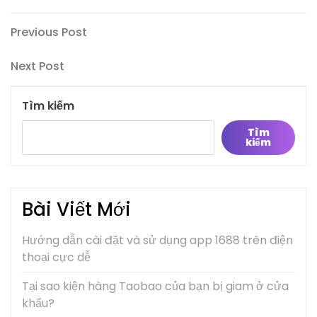
Điều
Previous
Previous Post
Post
hướng
Next
Next Post
bài
Post
viết
Tìm kiếm
Tìm
kiếm
Bài Viết Mới
Hướng dẫn cài đặt và sử dụng app 1688 trên điện
thoại cực dễ
Tại sao kiện hàng Taobao của bạn bị giam ở cửa
khẩu?