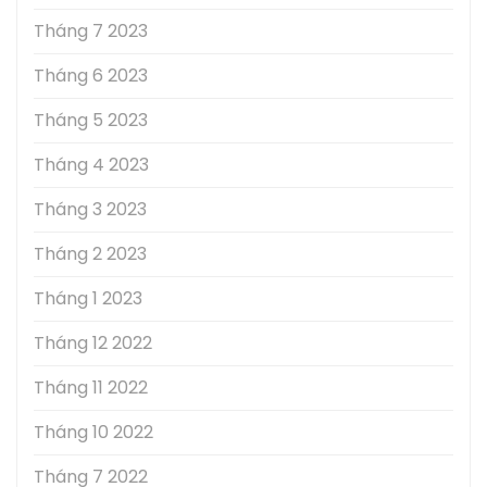
Tháng 7 2023
Tháng 6 2023
Tháng 5 2023
Tháng 4 2023
Tháng 3 2023
Tháng 2 2023
Tháng 1 2023
Tháng 12 2022
Tháng 11 2022
Tháng 10 2022
Tháng 7 2022