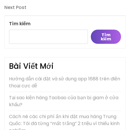
Post
hướng
Next
Next Post
bài
Post
viết
Tìm kiếm
Tìm
kiếm
Bài Viết Mới
Hướng dẫn cài đặt và sử dụng app 1688 trên điện
thoại cực dễ
Tại sao kiện hàng Taobao của bạn bị giam ở cửa
khẩu?
Cách né các chi phí ẩn khi đặt mua hàng Trung
Quốc: Tôi đã từng “mất trắng” 2 triệu vì thiếu kinh