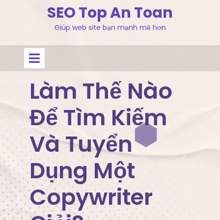
Skip
SEO Top An Toan
to
Giúp web site bạn mạnh mẽ hơn
content
Open
Menu
Làm Thế Nào
Để Tìm Kiếm
Và Tuyển
Dụng Một
Copywriter