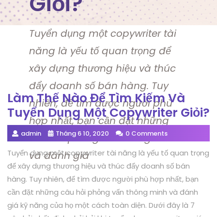
Giỏi?
Tuyển dụng một copywriter tài
năng là yếu tố quan trọng để
xây dựng thương hiệu và thúc
đẩy doanh số bán hàng. Tuy
Làm Thế Nào Để Tìm Kiếm Và
nhiên, để tìm được người phù
Tuyển Dụng Một Copywriter Giỏi?
hợp nhất, bạn cần đặt những
admin
Tháng 6 10, 2020
0 Comments
câu hỏi phỏng vấn thông minh
Tuyển dụng một copywriter tài năng là yếu tố quan trọng
và đánh giá
để xây dựng thương hiệu và thúc đẩy doanh số bán
hàng. Tuy nhiên, để tìm được người phù hợp nhất, bạn
cần đặt những câu hỏi phỏng vấn thông minh và đánh
giá kỹ năng của họ một cách toàn diện. Dưới đây là 7