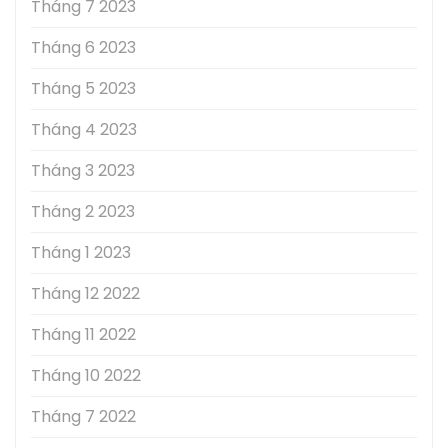
Tháng 7 2023
Tháng 6 2023
Tháng 5 2023
Tháng 4 2023
Tháng 3 2023
Tháng 2 2023
Tháng 1 2023
Tháng 12 2022
Tháng 11 2022
Tháng 10 2022
Tháng 7 2022