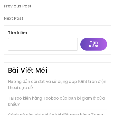
Điều
Previous
Previous Post
Post
hướng
Next
Next Post
bài
Post
viết
Tìm kiếm
Tìm
kiếm
Bài Viết Mới
Hướng dẫn cài đặt và sử dụng app 1688 trên điện
thoại cực dễ
Tại sao kiện hàng Taobao của bạn bị giam ở cửa
khẩu?
Cách né các chi phí ẩn khi đặt mua hàng Trung