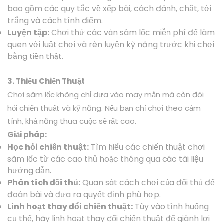
bao gồm các quy tắc về xếp bài, cách đánh, chặt, tới
trắng và cách tính điểm.
Luyện tập:
Chơi thử các ván sâm lốc miễn phí để làm
quen với luật chơi và rèn luyện kỹ năng trước khi chơi
bằng tiền thật.
3. Thiếu Chiến Thuật
Chơi sâm lốc không chỉ dựa vào may mắn mà còn đòi
hỏi chiến thuật và kỹ năng. Nếu bạn chỉ chơi theo cảm
tính, khả năng thua cuộc sẽ rất cao.
Giải pháp:
Học hỏi chiến thuật:
Tìm hiểu các chiến thuật chơi
sâm lốc từ các cao thủ hoặc thông qua các tài liệu
hướng dẫn.
Phân tích đối thủ:
Quan sát cách chơi của đối thủ để
đoán bài và đưa ra quyết định phù hợp.
Linh hoạt thay đổi chiến thuật:
Tùy vào tình huống
cụ thể, hãy linh hoạt thay đổi chiến thuật để giành lợi