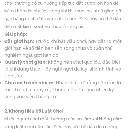
chơi thường có xu hướng tiếp tục đặt cược lớn hơn để
kiếm thêm lợi nhuận, trong khi khi thua, họ lại cố gắng gỡ
gạc bằng cách đặt cược nhiều hơn. Điều này có thể dẫn
đến mất kiểm soát và thua lỗ nặng nề.
Giải pháp:
Đặt giới hạn:
Trước khi bắt đầu chơi, hãy đặt ra một
giới hạn về số tiền bạn sẵn sàng thua và tuân thủ
nghiêm ngặt giới hạn đó.
Quản lý thời gian:
Không nên chơi quá lâu, đặc biệt
là khi đang thua. Hãy nghỉ ngơi để lấy lại bình tĩnh và
tỉnh táo.
Chơi có trách nhiệm:
Nhận thức rõ rằng sâm lốc là
một trò chơi may rủi, không nên đặt quá nhiều kỳ
vọng vào việc thắng lớn.
2. Không Hiểu Rõ Luật Chơi
Nhiều người chơi mới thường mắc sai lầm khi không nắm
vững luật chơi sâm lốc. Điều này có thể dẫn đến những