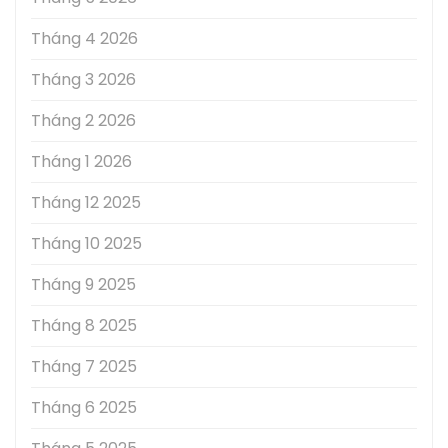
Tháng 4 2026
Tháng 3 2026
Tháng 2 2026
Tháng 1 2026
Tháng 12 2025
Tháng 10 2025
Tháng 9 2025
Tháng 8 2025
Tháng 7 2025
Tháng 6 2025