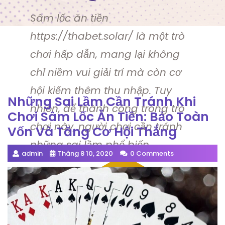
Sâm lốc ăn tiền
https://thabet.solar/ là một trò
chơi hấp dẫn, mang lại không
chỉ niềm vui giải trí mà còn cơ
hội kiếm thêm thu nhập. Tuy
Những Sai Lầm Cần Tránh Khi
nhiên, để thành công trong trò
Chơi Sâm Lốc Ăn Tiền: Bảo Toàn
chơi này, người chơi cần tránh
Vốn Và Tăng Cơ Hội Thắng
những sai lầm phổ biến
admin
Tháng 8 10, 2020
0 Comments