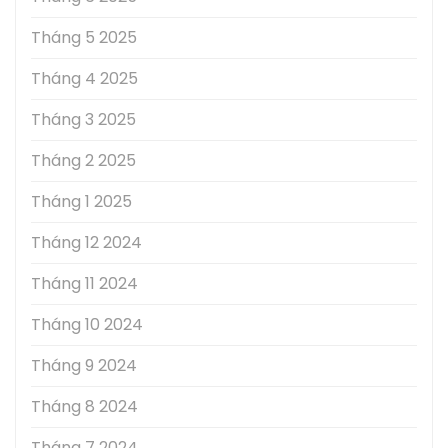
Tháng 5 2025
Tháng 4 2025
Tháng 3 2025
Tháng 2 2025
Tháng 1 2025
Tháng 12 2024
Tháng 11 2024
Tháng 10 2024
Tháng 9 2024
Tháng 8 2024
Tháng 7 2024