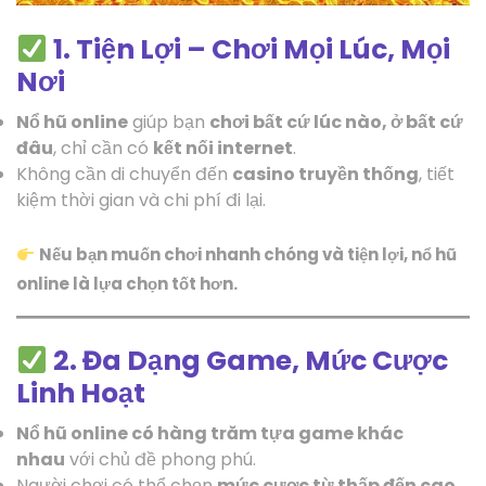
1. Tiện Lợi – Chơi Mọi Lúc, Mọi
Nơi
Nổ hũ online
giúp bạn
chơi bất cứ lúc nào, ở bất cứ
đâu
, chỉ cần có
kết nối internet
.
Không cần di chuyển đến
casino truyền thống
, tiết
kiệm thời gian và chi phí đi lại.
Nếu bạn muốn chơi nhanh chóng và tiện lợi, nổ hũ
online là lựa chọn tốt hơn.
2. Đa Dạng Game, Mức Cược
Linh Hoạt
Nổ hũ online có hàng trăm tựa game khác
nhau
với chủ đề phong phú.
Người chơi có thể chọn
mức cược từ thấp đến cao
,