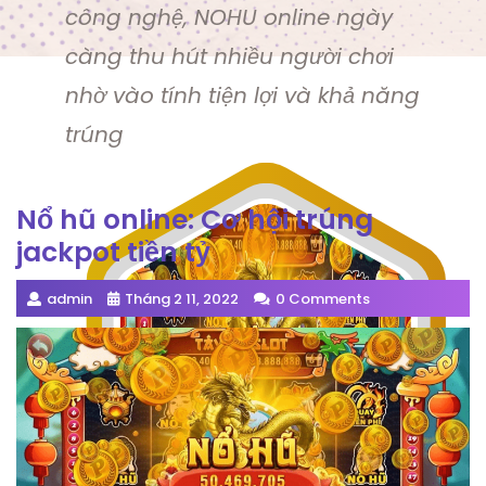
công nghệ, NOHU online ngày
càng thu hút nhiều người chơi
nhờ vào tính tiện lợi và khả năng
trúng
Nổ hũ online: Cơ hội trúng
jackpot tiền tỷ
admin
Tháng 2 11, 2022
0 Comments