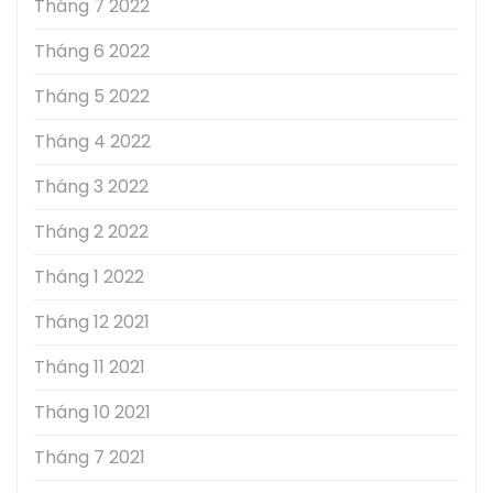
Tháng 7 2022
Tháng 6 2022
Tháng 5 2022
Tháng 4 2022
Tháng 3 2022
Tháng 2 2022
Tháng 1 2022
Tháng 12 2021
Tháng 11 2021
Tháng 10 2021
Tháng 7 2021