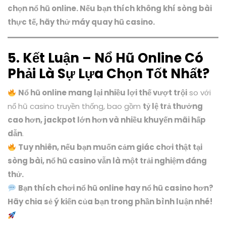
chọn nổ hũ online. Nếu bạn thích không khí sòng bài
thực tế, hãy thử máy quay hũ casino.
5. Kết Luận – Nổ Hũ Online Có
Phải Là Sự Lựa Chọn Tốt Nhất?
Nổ hũ online mang lại nhiều lợi thế vượt trội
so với
nổ hũ casino truyền thống, bao gồm
tỷ lệ trả thưởng
cao hơn, jackpot lớn hơn và nhiều khuyến mãi hấp
dẫn
.
Tuy nhiên, nếu bạn muốn cảm giác chơi thật tại
sòng bài, nổ hũ casino vẫn là một trải nghiệm đáng
thử.
Bạn thích chơi nổ hũ online hay nổ hũ casino hơn?
Hãy chia sẻ ý kiến của bạn trong phần bình luận nhé!