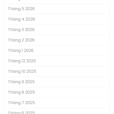
Tháng 5 2026
Tháng 4 2026
Tháng 3 2026
Tháng 2 2026
Tháng 1 2026
Tháng 12 2025
Tháng 10 2025
Tháng 9 2025
Tháng 8 2025
Tháng 7 2025
Tháng 6 2025