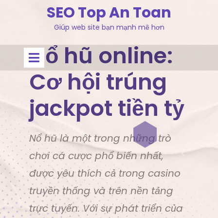
Skip
SEO Top An Toan
to
Giúp web site bạn mạnh mẽ hơn
content
Nổ hũ online:
Open
Menu
Cơ hội trúng
jackpot tiền tỷ
Nổ hũ là một trong những trò
chơi cá cược phổ biến nhất,
được yêu thích cả trong casino
truyền thống và trên nền tảng
trực tuyến. Với sự phát triển của