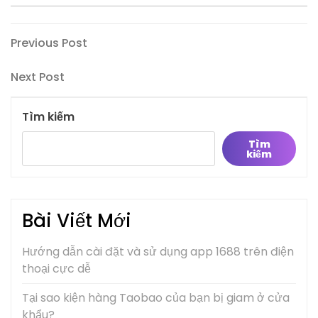
Điều
Previous
Previous Post
Post
hướng
Next
Next Post
bài
Post
viết
Tìm kiếm
Tìm
kiếm
Bài Viết Mới
Hướng dẫn cài đặt và sử dụng app 1688 trên điện
thoại cực dễ
Tại sao kiện hàng Taobao của bạn bị giam ở cửa
khẩu?