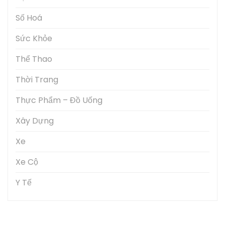
Số Hoá
Sức Khỏe
Thể Thao
Thời Trang
Thực Phẩm – Đồ Uống
Xây Dựng
Xe
Xe Cộ
Y Tế