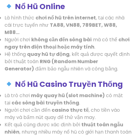
Nổ Hũ Online
Là hình thức
chơi nổ hũ trên internet
, tại các nhà
cái trực tuyến như
TA88, VN88, 789BET, W88,
M88…
Người chơi
không cần đến sòng bài
mà có thể
chơi
ngay trên điện thoại hoặc máy tính
.
Hệ thống
quay hũ tự động
, kết quả được quyết định
bởi thuật toán
RNG (Random Number
Generator)
đảm bảo ngẫu nhiên và công bằng.
Nổ Hũ Casino Truyền Thống
Là trò chơi
máy quay hũ (slot machine)
có mặt
tại
các sòng bài truyền thống
.
Người chơi cần đến
casino thực tế
, cho tiền vào
máy và bấm nút quay để thử vận may.
Kết quả cũng được xác định bởi
thuật toán ngẫu
nhiên
, nhưng nhiều máy nổ hũ có giới hạn thanh toán