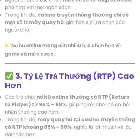
phù hợp với mọi ngân sách.
Trong khi đó,
casino truyền thống thường chỉ có
một số ít máy quay hũ
, giới hạn sự lựa chọn của
người chơi.
Nổ hũ online mang đến nhiều lựa chọn hơn về
game và mức cược.
3. Tỷ Lệ Trả Thưởng (RTP) Cao
Hơn
Các trò chơi
nổ hũ online thường có RTP (Return
to Player) từ 95% – 98%
, giúp người chơi có cơ hội
nhận thưởng cao hơn.
Trong khi đó,
máy quay hũ tại casino truyền thống
có RTP khoảng 85% – 90%
, nghĩa là lợi nhuận về lâu
dài thấp hơn.