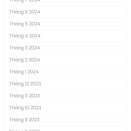
Tháng 6 2024
Tháng 5 2024
Tháng 4 2024
Tháng 3 2024
Tháng 2 2024
Tháng 1 2024
Tháng 12 2023
Tháng 11 2023
Tháng 10 2023
Tháng 9 2023