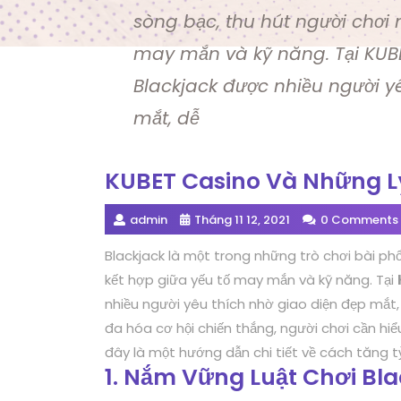
sòng bạc, thu hút người chơi 
may mắn và kỹ năng. Tại KUBE
Blackjack được nhiều người y
mắt, dễ
KUBET Casino Và Những L
admin
Tháng 11 12, 2021
0 Comments
Blackjack là một trong những trò chơi bài ph
kết hợp giữa yếu tố may mắn và kỹ năng. Tại
nhiều người yêu thích nhờ giao diện đẹp mắt, d
đa hóa cơ hội chiến thắng, người chơi cần hiể
đây là một hướng dẫn chi tiết về cách tăng tỷ 
1. Nắm Vững Luật Chơi Bl