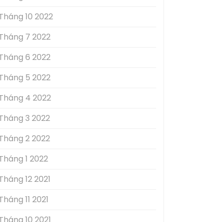
Tháng 10 2022
Tháng 7 2022
Tháng 6 2022
Tháng 5 2022
Tháng 4 2022
Tháng 3 2022
Tháng 2 2022
Tháng 1 2022
Tháng 12 2021
Tháng 11 2021
Tháng 10 2021