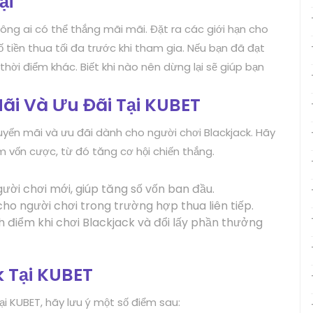
ại
hông ai có thể thắng mãi mãi. Đặt ra các giới hạn cho
iền thua tối đa trước khi tham gia. Nếu bạn đã đạt
 thời điểm khác. Biết khi nào nên dừng lại sẽ giúp bạn
ãi Và Ưu Đãi Tại KUBET
yến mãi và ưu đãi dành cho người chơi Blackjack. Hãy
vốn cược, từ đó tăng cơ hội chiến thắng.
ười chơi mới, giúp tăng số vốn ban đầu.
cho người chơi trong trường hợp thua liên tiếp.
ch điểm khi chơi Blackjack và đổi lấy phần thưởng
k Tại KUBET
tại KUBET, hãy lưu ý một số điểm sau: