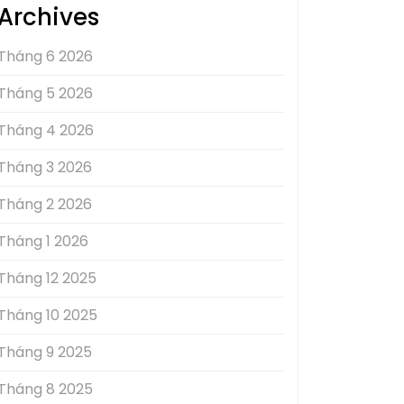
Archives
Tháng 6 2026
Tháng 5 2026
Tháng 4 2026
Tháng 3 2026
Tháng 2 2026
Tháng 1 2026
Tháng 12 2025
Tháng 10 2025
Tháng 9 2025
Tháng 8 2025