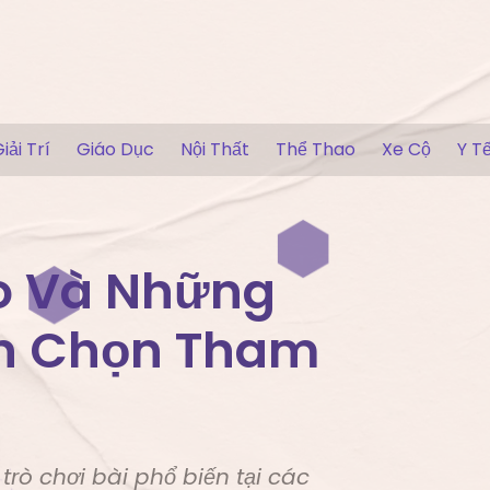
iải Trí
Giáo Dục
Nội Thất
Thể Thao
Xe Cộ
Y T
o Và Những
ên Chọn Tham
trò chơi bài phổ biến tại các