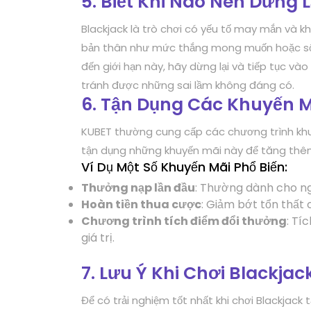
5. Biết Khi Nào Nên Dừng L
Blackjack là trò chơi có yếu tố may mắn và k
bản thân như mức thắng mong muốn hoặc số t
đến giới hạn này, hãy dừng lại và tiếp tục vào
tránh được những sai lầm không đáng có.
6. Tận Dụng Các Khuyến M
KUBET thường cung cấp các chương trình khu
tận dụng những khuyến mãi này để tăng thêm 
Ví Dụ Một Số Khuyến Mãi Phổ Biến:
Thưởng nạp lần đầu
: Thường dành cho ng
Hoàn tiền thua cược
: Giảm bớt tổn thất 
Chương trình tích điểm đổi thưởng
: Tí
giá trị.
7. Lưu Ý Khi Chơi Blackjac
Để có trải nghiệm tốt nhất khi chơi Blackjack 