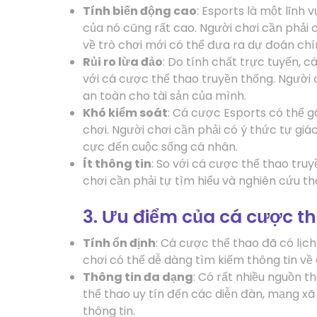
Tính biến động cao
: Esports là một lĩnh
của nó cũng rất cao. Người chơi cần phải c
về trò chơi mới có thể đưa ra dự đoán chí
Rủi ro lừa đảo
: Do tính chất trực tuyến, c
với cá cược thể thao truyền thống. Người 
an toàn cho tài sản của mình.
Khó kiểm soát
: Cá cược Esports có thể g
chơi. Người chơi cần phải có ý thức tự giá
cực đến cuộc sống cá nhân.
Ít thông tin
: So với cá cược thể thao truy
chơi cần phải tự tìm hiểu và nghiên cứu th
3. Ưu điểm của cá cược th
Tính ổn định
: Cá cược thể thao đã có lịch
chơi có thể dễ dàng tìm kiếm thông tin về 
Thông tin đa dạng
: Có rất nhiều nguồn t
thể thao uy tín đến các diễn đàn, mạng xã 
thông tin.