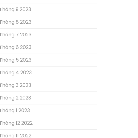
Tháng 9 2023
Tháng 8 2023
Tháng 7 2023
Tháng 6 2023
Tháng 5 2023
Tháng 4 2023
Tháng 3 2023
Tháng 2 2023
Tháng 1 2023
Tháng 12 2022
Tháng 11 2022