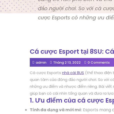
đảo người chơi. So với cá cượ
cược Esports có những ưu đi
Cá cược Esport tại 8SU: C
admin
Tháng 2 13, 2022
0 Comments
Cá cược Esports
nhà cái 8US
(thể thao điện 
quan tâm của đông đảo người chơi. So với cá
những ưu điểm và nhược điểm riêng. Bài viết 
giúp bạn có cái nhìn tổng quan và đưa ra lựa
1. Ưu điểm của cá cược Es
Tính đa dạng và mới mẻ
: Esports mang đ