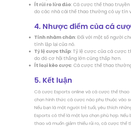
Ít rủi ro lừa đảo
: Cá cược thể thao truyền 
do các nhà cái thể thao thường có uy tín 
4. Nhược điểm của cá cượ
Tính nhàm chán
: Đối với một số người 
tính lặp lại của nó.
Tỷ lệ cược thấp
: Tỷ lệ cược của cá cược 
do đó cơ hội thắng lớn cũng thấp hơn.
Ít loại kèo cược
: Cá cược thể thao thường
5. Kết luận
Cá cược Esports online và cá cược thể thao 
chọn hình thức cá cược nào phụ thuộc vào sở 
Nếu bạn là một người trẻ tuổi, yêu thích nhữ
Esports có thể là một lựa chọn phù hợp. Nếu b
thao và muốn giảm thiểu rủi ro, cá cược thể t