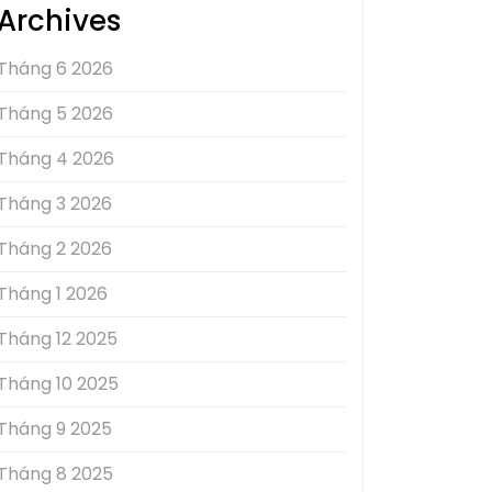
Archives
Tháng 6 2026
Tháng 5 2026
Tháng 4 2026
Tháng 3 2026
Tháng 2 2026
Tháng 1 2026
Tháng 12 2025
Tháng 10 2025
Tháng 9 2025
Tháng 8 2025