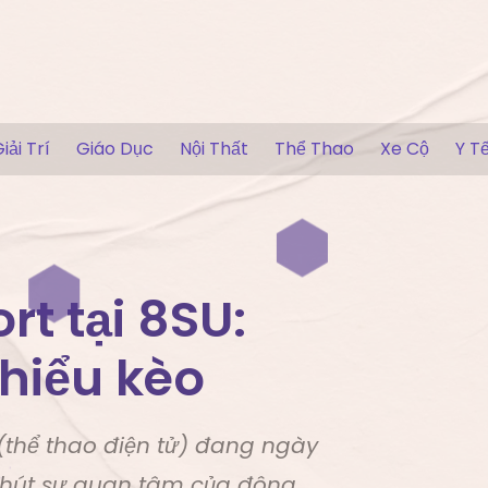
iải Trí
Giáo Dục
Nội Thất
Thể Thao
Xe Cộ
Y T
t tại 8SU:
hiểu kèo
(thể thao điện tử) đang ngày
u hút sự quan tâm của đông