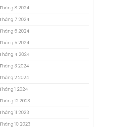
Tháng 8 2024
Tháng 7 2024
Tháng 6 2024
Tháng 5 2024
Tháng 4 2024
Tháng 3 2024
Tháng 2 2024
Tháng 1 2024
Tháng 12 2023
Tháng 11 2023
Tháng 10 2023