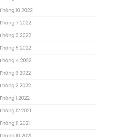
Tháng 10 2022
Tháng 7 2022
Tháng 6 2022
Tháng 5 2022
Tháng 4 2022
Tháng 3 2022
Tháng 2 2022
Tháng 1 2022
Tháng 12 2021
Tháng 11 2021
Tháng 10 2021