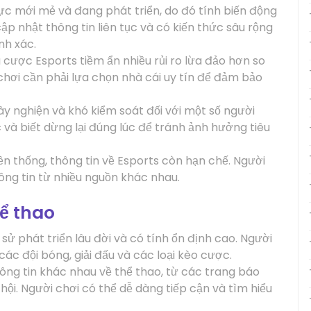
 vực mới mẻ và đang phát triển, do đó tính biến động
ập nhật thông tin liên tục và có kiến thức sâu rộng
nh xác.
á cược Esports tiềm ẩn nhiều rủi ro lừa đảo hơn so
chơi cần phải lựa chọn nhà cái uy tín để đảm bảo
ây nghiện và khó kiểm soát đối với một số người
c và biết dừng lại đúng lúc để tránh ảnh hưởng tiêu
ền thống, thông tin về Esports còn hạn chế. Người
ông tin từ nhiều nguồn khác nhau.
ể thao
 sử phát triển lâu đời và có tính ổn định cao. Người
các đội bóng, giải đấu và các loại kèo cược.
hông tin khác nhau về thể thao, từ các trang báo
hội. Người chơi có thể dễ dàng tiếp cận và tìm hiểu