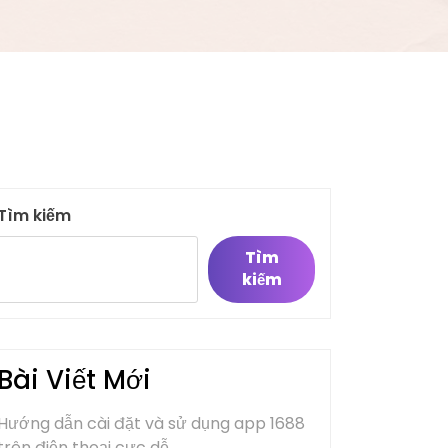
Tìm kiếm
Tìm
kiếm
Bài Viết Mới
Hướng dẫn cài đặt và sử dụng app 1688
trên điện thoại cực dễ