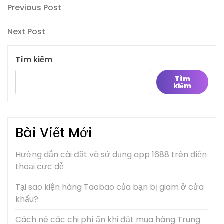
Điều
Previous
Previous Post
Post
hướng
Next
Next Post
bài
Post
viết
Tìm kiếm
Tìm
kiếm
Bài Viết Mới
Hướng dẫn cài đặt và sử dụng app 1688 trên điện
thoại cực dễ
Tại sao kiện hàng Taobao của bạn bị giam ở cửa
khẩu?
Cách né các chi phí ẩn khi đặt mua hàng Trung