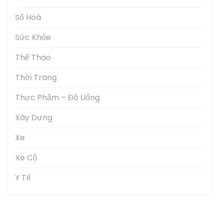
Số Hoá
Sức Khỏe
Thể Thao
Thời Trang
Thực Phẩm – Đồ Uống
Xây Dựng
Xe
Xe Cộ
Y Tế