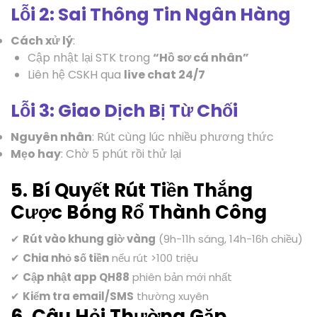
Lỗi 2: Sai Thông Tin Ngân Hàng
Cách xử lý
:
Cập nhật lại STK trong
“Hồ sơ cá nhân”
Liên hệ CSKH qua
live chat 24/7
Lỗi 3: Giao Dịch Bị Từ Chối
Nguyên nhân
: Rút cùng lúc nhiều phương thức
Mẹo hay
: Chờ 5 phút rồi thử lại
5. Bí Quyết Rút Tiền Thắng
Cược Bóng Rổ Thành Công
✔
Rút vào khung giờ vàng
(9h-11h sáng, 14h-16h chiều)
✔
Chia nhỏ số tiền
nếu rút >100 triệu
✔
Cập nhật app QH88
phiên bản mới nhất
✔
Kiểm tra email/SMS
thường xuyên
6. Câu Hỏi Thường Gặp