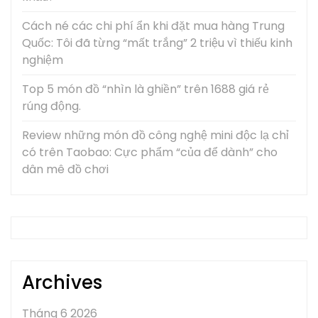
Cách né các chi phí ẩn khi đặt mua hàng Trung
Quốc: Tôi đã từng “mất trắng” 2 triệu vì thiếu kinh
nghiệm
Top 5 món đồ “nhìn là ghiền” trên 1688 giá rẻ
rúng động.
Review những món đồ công nghệ mini độc lạ chỉ
có trên Taobao: Cực phẩm “của để dành” cho
dân mê đồ chơi
Archives
Tháng 6 2026