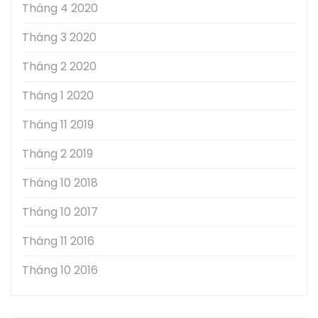
Tháng 4 2020
Tháng 3 2020
Tháng 2 2020
Tháng 1 2020
Tháng 11 2019
Tháng 2 2019
Tháng 10 2018
Tháng 10 2017
Tháng 11 2016
Tháng 10 2016