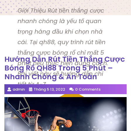
Giới Thiệu Rút tiền thắng cược
nhanh chóng là yếu tố quan
trọng hàng đầu khi chọn nhà
cái. Tại qh88, quy trình rút tiền
thắng cược bóng rổ chỉ mất 5
Hướng Dẫn Rút Tiền Thắng Cược
phút nếu thực hiện đúng cách.
Bóng Rổ QH88 Trong 5 Phút –
Bài viết này sẽ hướng dẫn chi
Nhanh Chóng & An Toàn
tiết từ A-Z
admin
Tháng 5 13, 2022
0 Comments