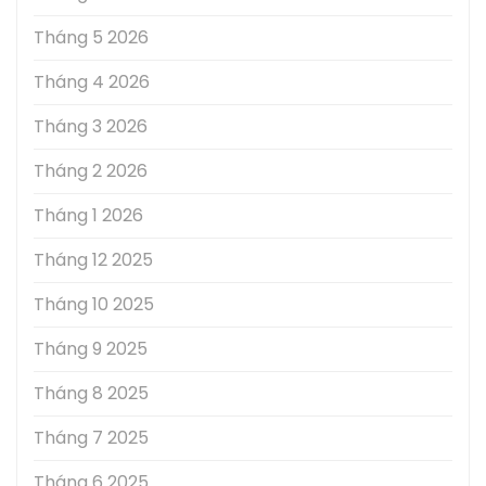
Tháng 5 2026
Tháng 4 2026
Tháng 3 2026
Tháng 2 2026
Tháng 1 2026
Tháng 12 2025
Tháng 10 2025
Tháng 9 2025
Tháng 8 2025
Tháng 7 2025
Tháng 6 2025