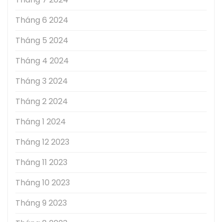
Tháng 6 2024
Tháng 5 2024
Tháng 4 2024
Tháng 3 2024
Tháng 2 2024
Tháng 1 2024
Tháng 12 2023
Tháng 11 2023
Tháng 10 2023
Tháng 9 2023