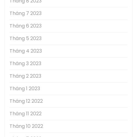
Tháng 8 2023
Tháng 7 2023
Tháng 6 2023
Tháng 5 2023
Tháng 4 2023
Tháng 3 2023
Tháng 2 2023
Tháng 1 2023
Tháng 12 2022
Tháng 11 2022
Tháng 10 2022