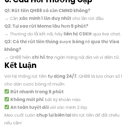
Q1: Rút tiền QH88 có cần CMND không?
→ Cần
xác minh 1 lần duy nhất
cho lần rút đầu.
Q2: Tại sao rút Momo lâu hơn 5 phút?
→ Thường do lỗi kết nối, hãy
liên hệ CSKH
qua live chat.
Q3: Có thể rút tiền thắng cược bóng rổ qua thẻ Visa
không?
→ QH88 hiện
chỉ hỗ trợ
ngân hàng nội địa và ví điện tử.
Kết Luận
Với hệ thống rút tiền
tự động 24/7
, QH88 là lựa chọn số 1
cho dân cược bóng rổ muốn:
Rút nhanh trong 5 phút
Không mất phí
bất kỳ khoản nào
An toàn tuyệt đối
với xác minh 2 lớp
Mẹo cuối:
Luôn
chụp lại biên lai
khi rút tiền để đối chiếu
nếu cần!