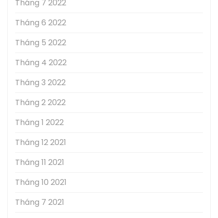
Tháng 7 2022
Tháng 6 2022
Tháng 5 2022
Tháng 4 2022
Tháng 3 2022
Tháng 2 2022
Tháng 1 2022
Tháng 12 2021
Tháng 11 2021
Tháng 10 2021
Tháng 7 2021