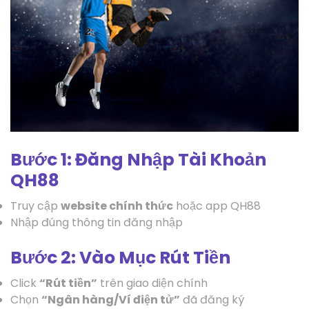
Bước 1: Đăng Nhập Tài Khoản
QH88
Truy cập
website chính thức
hoặc app QH88
Nhập đúng thông tin đăng nhập
Bước 2: Vào Mục Rút Tiền
Click
“Rút tiền”
trên giao diện chính
Chọn
“Ngân hàng/Ví điện tử”
đã đăng ký