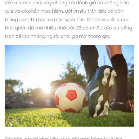
Và với cách chơi này chúng tôi đánh giá nó không hiệu
quả và có phần mạo hiểm. Bởi vì nếu trận đấu có bàn
thắng sớm thì bạn sẽ mất sạch tiền. Chính vì biết được
thói quen đó mà nhiều nhà cái đã có chiêu kèo dụ trắng
trợn để lừa những người chơi gà mờ tham gia.
Thế nên, người chơi cần theo dõi trên bảng tỷ lệ cẩn