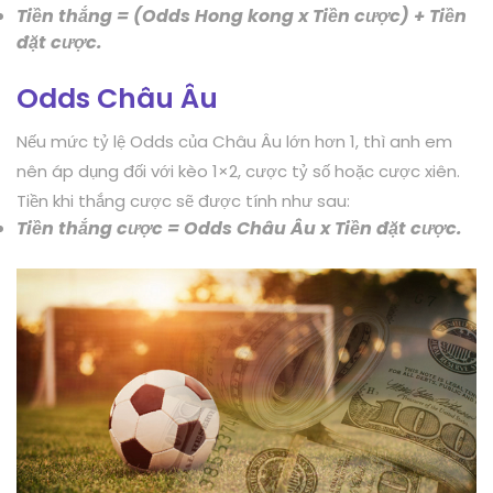
Tiền thắng = (Odds Hong kong x Tiền cược) + Tiền
đặt cược.
Odds Châu Âu
Nếu mức tỷ lệ Odds của Châu Âu lớn hơn 1, thì anh em
nên áp dụng đối với kèo 1×2, cược tỷ số hoặc cược xiên.
Tiền khi thắng cược sẽ được tính như sau:
Tiền thắng cược = Odds Châu Âu x Tiền đặt cược.