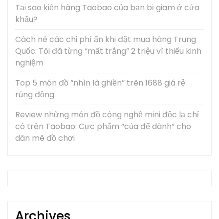
Tại sao kiện hàng Taobao của bạn bị giam ở cửa
khẩu?
Cách né các chi phí ẩn khi đặt mua hàng Trung
Quốc: Tôi đã từng “mất trắng” 2 triệu vì thiếu kinh
nghiệm
Top 5 món đồ “nhìn là ghiền” trên 1688 giá rẻ
rúng động.
Review những món đồ công nghệ mini độc lạ chỉ
có trên Taobao: Cực phẩm “của để dành” cho
dân mê đồ chơi
Archives