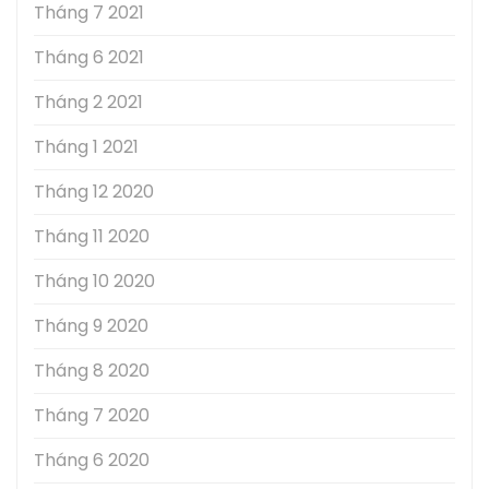
Tháng 7 2021
Tháng 6 2021
Tháng 2 2021
Tháng 1 2021
Tháng 12 2020
Tháng 11 2020
Tháng 10 2020
Tháng 9 2020
Tháng 8 2020
Tháng 7 2020
Tháng 6 2020