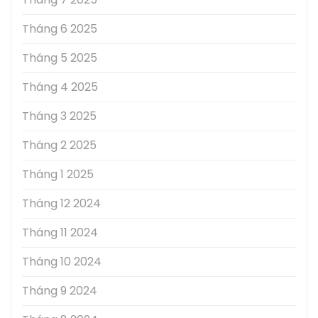
Tháng 6 2025
Tháng 5 2025
Tháng 4 2025
Tháng 3 2025
Tháng 2 2025
Tháng 1 2025
Tháng 12 2024
Tháng 11 2024
Tháng 10 2024
Tháng 9 2024