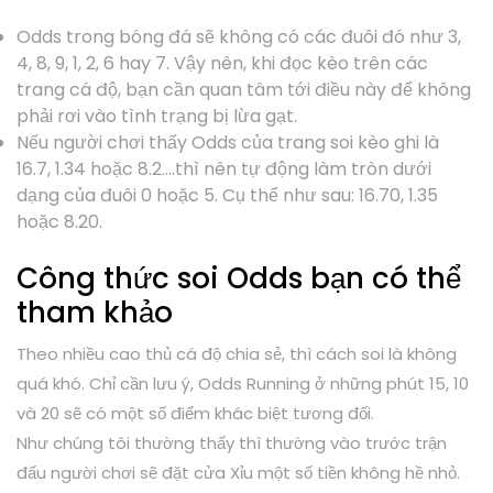
Odds trong bóng đá sẽ không có các đuôi đó như 3,
4, 8, 9, 1, 2, 6 hay 7. Vậy nên, khi đọc kèo trên các
trang cá độ, bạn cần quan tâm tới điều này để không
phải rơi vào tình trạng bị lừa gạt.
Nếu người chơi thấy Odds của trang soi kèo ghi là
16.7, 1.34 hoặc 8.2….thì nên tự động làm tròn dưới
dạng của đuôi 0 hoặc 5. Cụ thể như sau: 16.70, 1.35
hoặc 8.20.
Công thức soi Odds bạn có thể
tham khảo
Theo nhiều cao thủ cá độ chia sẻ, thì cách soi là không
quá khó. Chỉ cần lưu ý, Odds Running ở những phút 15, 10
và 20 sẽ có một số điểm khác biệt tương đối.
Như chúng tôi thường thấy thì thường vào trước trận
đấu người chơi sẽ đặt cửa Xỉu một số tiền không hề nhỏ.