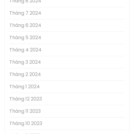
Tháng 8 2024
Tháng 7 2024
Tháng 6 2024
Tháng 5 2024
Tháng 4 2024
Tháng 3 2024
Tháng 2 2024
Tháng 1 2024
Tháng 12 2023
Tháng 11 2023
Tháng 10 2023