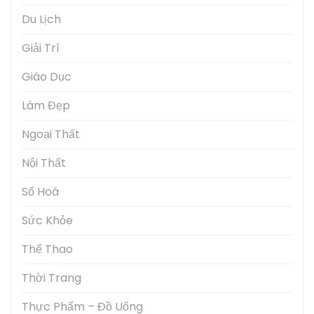
Du Lịch
Giải Trí
Giáo Dục
Làm Đẹp
Ngoại Thất
Nội Thất
Số Hoá
Sức Khỏe
Thể Thao
Thời Trang
Thực Phẩm – Đồ Uống