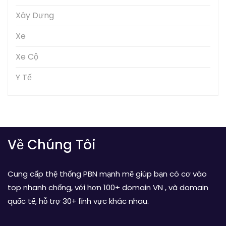
Xây Dựng
Xe
Xe Cộ
Y Tế
Về Chúng Tôi
Cung cấp thệ thống PBN mạnh mẽ giúp bạn có cơ vào
top nhanh chống, với hơn 100+ domain VN , và domain
quốc tế, hỗ trợ 30+ lĩnh vực khác nhau.