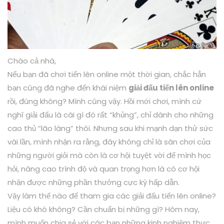
Chào cả nhà,
Nếu bạn đã chơi tiến lên online một thời gian, chắc hẳn
bạn cũng đã nghe đến khái niệm
giải đấu tiến lên online
rồi, đúng không? Mình cũng vậy. Hồi mới chơi, mình cứ
nghĩ giải đấu là cái gì đó rất “khủng”, chỉ dành cho những
cao thủ “lão làng” thôi. Nhưng sau khi mạnh dạn thử sức
vài lần, mình nhận ra rằng, đây không chỉ là sân chơi của
những người giỏi mà còn là cơ hội tuyệt vời để mình học
hỏi, nâng cao trình độ và quan trọng hơn là có cơ hội
nhận được những phần thưởng cực kỳ hấp dẫn.
Vậy làm thế nào để tham gia các giải đấu tiến lên online?
Liệu có khó không? Cần chuẩn bị những gì? Hôm nay,
mình muốn chia sẻ với các bạn những kinh nghiệm thực