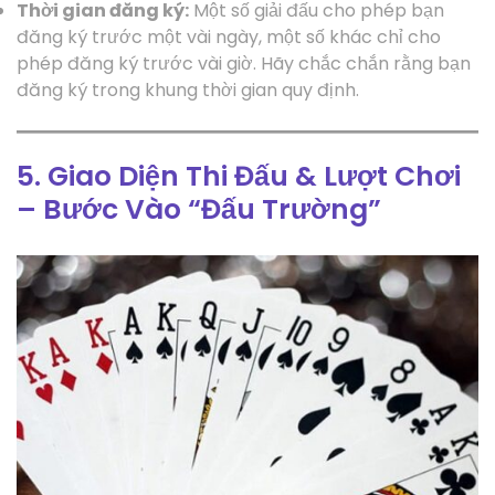
Thời gian đăng ký:
Một số giải đấu cho phép bạn
đăng ký trước một vài ngày, một số khác chỉ cho
phép đăng ký trước vài giờ. Hãy chắc chắn rằng bạn
đăng ký trong khung thời gian quy định.
5. Giao Diện Thi Đấu & Lượt Chơi
– Bước Vào “Đấu Trường”