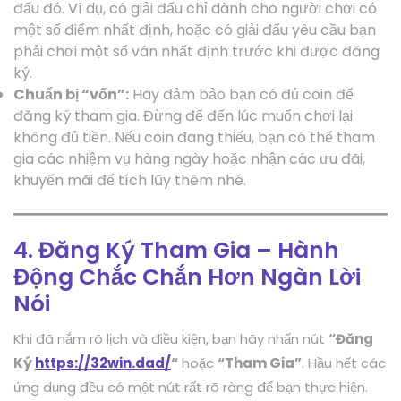
đấu đó. Ví dụ, có giải đấu chỉ dành cho người chơi có
một số điểm nhất định, hoặc có giải đấu yêu cầu bạn
phải chơi một số ván nhất định trước khi được đăng
ký.
Chuẩn bị “vốn”:
Hãy đảm bảo bạn có đủ coin để
đăng ký tham gia. Đừng để đến lúc muốn chơi lại
không đủ tiền. Nếu coin đang thiếu, bạn có thể tham
gia các nhiệm vụ hàng ngày hoặc nhận các ưu đãi,
khuyến mãi để tích lũy thêm nhé.
4. Đăng Ký Tham Gia – Hành
Động Chắc Chắn Hơn Ngàn Lời
Nói
Khi đã nắm rõ lịch và điều kiện, bạn hãy nhấn nút
“Đăng
Ký
https://32win.dad/
“
hoặc
“Tham Gia”
. Hầu hết các
ứng dụng đều có một nút rất rõ ràng để bạn thực hiện.