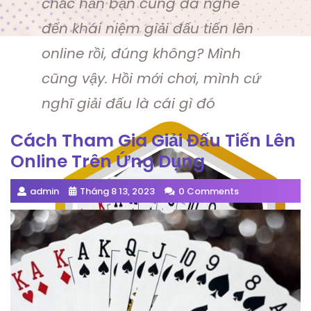
chắc hẳn bạn cũng đã nghe
đến khái niệm giải đấu tiến lên
online rồi, đúng không? Mình
cũng vậy. Hồi mới chơi, mình cứ
nghĩ giải đấu là cái gì đó
Cách Tham Gia Giải Đấu Tiến Lên
Online Trên Ứng Dụng
admin
Tháng 8 13, 2023
0 Comments