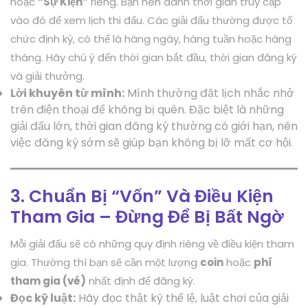
hoặc
“Sự Kiện”
riêng. Bạn nên dành thời gian truy cập
vào đó để xem lịch thi đấu. Các giải đấu thường được tổ
chức định kỳ, có thể là hàng ngày, hàng tuần hoặc hàng
tháng. Hãy chú ý đến thời gian bắt đầu, thời gian đăng ký
và giải thưởng.
Lời khuyên từ mình:
Mình thường đặt lịch nhắc nhở
trên điện thoại để không bị quên. Đặc biệt là những
giải đấu lớn, thời gian đăng ký thường có giới hạn, nên
việc đăng ký sớm sẽ giúp bạn không bị lỡ mất cơ hội.
3. Chuẩn Bị “Vốn” Và Điều Kiện
Tham Gia – Đừng Để Bị Bất Ngờ
Mỗi giải đấu sẽ có những quy định riêng về điều kiện tham
gia. Thường thì bạn sẽ cần một lượng
coin
hoặc
phí
tham gia (vé)
nhất định để đăng ký.
Đọc kỹ luật:
Hãy đọc thật kỹ thể lệ, luật chơi của giải