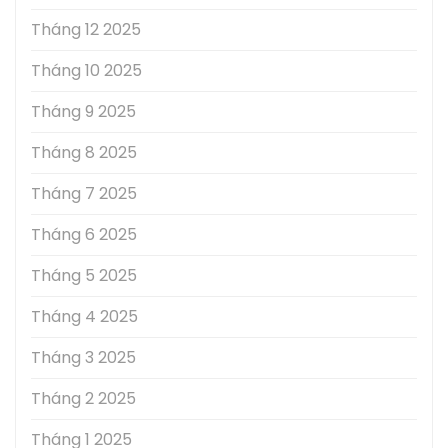
Tháng 12 2025
Tháng 10 2025
Tháng 9 2025
Tháng 8 2025
Tháng 7 2025
Tháng 6 2025
Tháng 5 2025
Tháng 4 2025
Tháng 3 2025
Tháng 2 2025
Tháng 1 2025