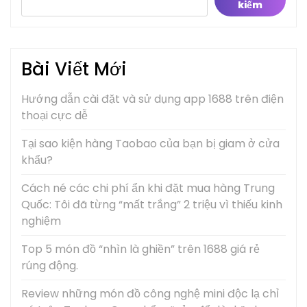
kiếm
Bài Viết Mới
Hướng dẫn cài đặt và sử dụng app 1688 trên điện
thoại cực dễ
Tại sao kiện hàng Taobao của bạn bị giam ở cửa
khẩu?
Cách né các chi phí ẩn khi đặt mua hàng Trung
Quốc: Tôi đã từng “mất trắng” 2 triệu vì thiếu kinh
nghiệm
Top 5 món đồ “nhìn là ghiền” trên 1688 giá rẻ
rúng động.
Review những món đồ công nghệ mini độc lạ chỉ