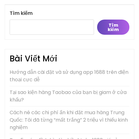
bài
Post
viết
Tìm kiếm
Tìm
kiếm
Bài Viết Mới
Hướng dẫn cài đặt và sử dụng app 1688 trên điện
thoại cực dễ
Tại sao kiện hàng Taobao của bạn bị giam ở cửa
khẩu?
Cách né các chi phí ẩn khi đặt mua hàng Trung
Quốc: Tôi đã từng “mất trắng” 2 triệu vì thiếu kinh
nghiệm