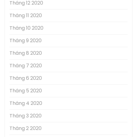
Tháng 12 2020
Tháng 11 2020
Tháng 10 2020
Tháng 9 2020
Tháng 8 2020
Tháng 7 2020
Tháng 6 2020
Tháng 5 2020
Tháng 4 2020
Tháng 3 2020
Tháng 2 2020