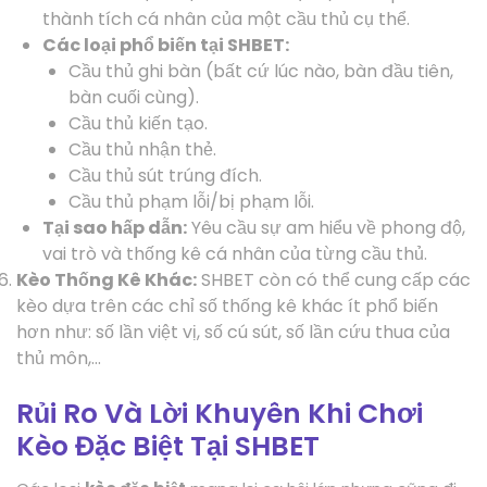
thành tích cá nhân của một cầu thủ cụ thể.
Các loại phổ biến tại SHBET:
Cầu thủ ghi bàn (bất cứ lúc nào, bàn đầu tiên,
bàn cuối cùng).
Cầu thủ kiến tạo.
Cầu thủ nhận thẻ.
Cầu thủ sút trúng đích.
Cầu thủ phạm lỗi/bị phạm lỗi.
Tại sao hấp dẫn:
Yêu cầu sự am hiểu về phong độ,
vai trò và thống kê cá nhân của từng cầu thủ.
Kèo Thống Kê Khác:
SHBET còn có thể cung cấp các
kèo dựa trên các chỉ số thống kê khác ít phổ biến
hơn như: số lần việt vị, số cú sút, số lần cứu thua của
thủ môn,…
Rủi Ro Và Lời Khuyên Khi Chơi
Kèo Đặc Biệt Tại SHBET