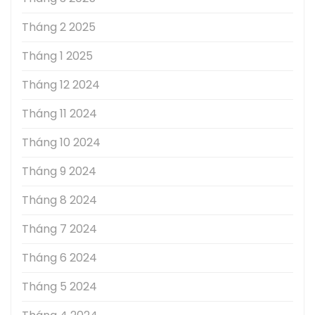
Tháng 2 2025
Tháng 1 2025
Tháng 12 2024
Tháng 11 2024
Tháng 10 2024
Tháng 9 2024
Tháng 8 2024
Tháng 7 2024
Tháng 6 2024
Tháng 5 2024