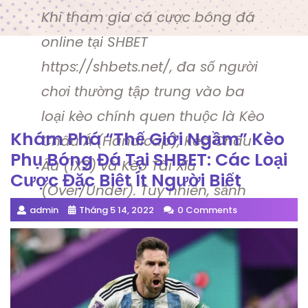
Khi tham gia cá cược bóng đá
online tại SHBET
https://shbets.net/, đa số người
chơi thường tập trung vào ba
loại kèo chính quen thuộc là Kèo
Khám Phá “Thế Giới Ngầm” Kèo
Châu Á (Handicap), Kèo Châu
Phụ Bóng Đá Tại SHBET: Các Loại
Âu (1X2) và Kèo Tài Xỉu
Cược Đặc Biệt Ít Người Biết
(Over/Under). Tuy nhiên, sảnh
admin
Tháng 5 14, 2022
0 Comments
thể thao của