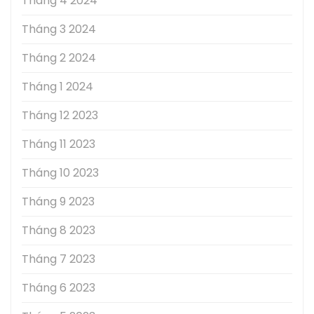
Tháng 4 2024
Tháng 3 2024
Tháng 2 2024
Tháng 1 2024
Tháng 12 2023
Tháng 11 2023
Tháng 10 2023
Tháng 9 2023
Tháng 8 2023
Tháng 7 2023
Tháng 6 2023