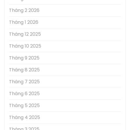
Tháng 2 2026
Tháng 1 2026
Tháng 12 2025
Tháng 10 2025
Tháng 9 2025
Tháng 8 2025
Tháng 7 2025
Tháng 6 2025
Tháng 5 2025
Tháng 4 2025
Tháng 3 2025