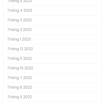
Tháng 5 2023
Tháng 4 2023
Tháng 3 2023
Tháng 2 2023
Tháng 1 2023
Tháng 12 2022
Tháng 11 2022
Tháng 10 2022
Tháng 7 2022
Tháng 6 2022
Tháng 5 2022