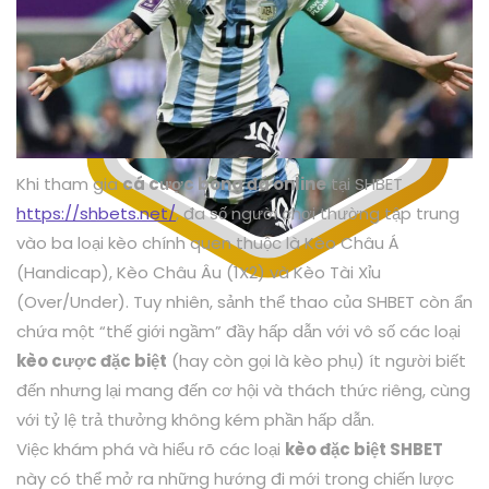
Khi tham gia
cá cược bóng đá online
tại SHBET
https://shbets.net/
, đa số người chơi thường tập trung
vào ba loại kèo chính quen thuộc là Kèo Châu Á
(Handicap), Kèo Châu Âu (1X2) và Kèo Tài Xỉu
(Over/Under). Tuy nhiên, sảnh thể thao của SHBET còn ẩn
chứa một “thế giới ngầm” đầy hấp dẫn với vô số các loại
kèo cược đặc biệt
(hay còn gọi là kèo phụ) ít người biết
đến nhưng lại mang đến cơ hội và thách thức riêng, cùng
với tỷ lệ trả thưởng không kém phần hấp dẫn.
Việc khám phá và hiểu rõ các loại
kèo đặc biệt SHBET
này có thể mở ra những hướng đi mới trong chiến lược