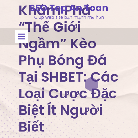
Skip
Khám Phá
SEO Top An Toan
to
Giúp web site bạn mạnh mẽ hơn
content
“Thế Giới
Open
Menu
Ngầm” Kèo
Phụ Bóng Đá
Tại SHBET: Các
Loại Cược Đặc
Biệt Ít Người
Biết