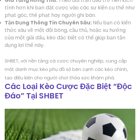
Gia Tăng Hứng Thú:
Theo dõi trận đấu trở nên kịch
tính hơn khi bạn đặt cược vào các sự kiện cụ thể như
phạt góc, thẻ phạt hay người ghi bàn.
Tận Dụng Thông Tin Chuyên Sâu:
Nếu bạn có kiến
thức sâu về một đội bóng, cầu thủ, hoặc xu hướng
của một giải đấu, kèo đặc biệt có thể giúp bạn tận
dụng lợi thế này.
SHBET, với nền tảng cá cược chuyên nghiệp, cung cấp
một danh mục kèo phụ đồ sộ bên cạnh các kèo chính,
tạo điều kiện cho người chơi thỏa sức khám phá.
Các Loại Kèo Cược Đặc Biệt “Độc
Đáo” Tại SHBET