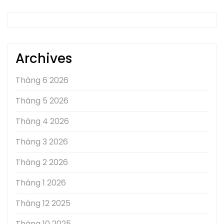
Archives
Tháng 6 2026
Tháng 5 2026
Tháng 4 2026
Tháng 3 2026
Tháng 2 2026
Tháng 1 2026
Tháng 12 2025
Tháng 10 2025