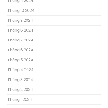
Tháng 11 2024
Tháng 10 2024
Tháng 9 2024
Tháng 8 2024
Tháng 7 2024
Tháng 6 2024
Tháng 5 2024
Tháng 4 2024
Tháng 3 2024
Tháng 2 2024
Tháng 1 2024