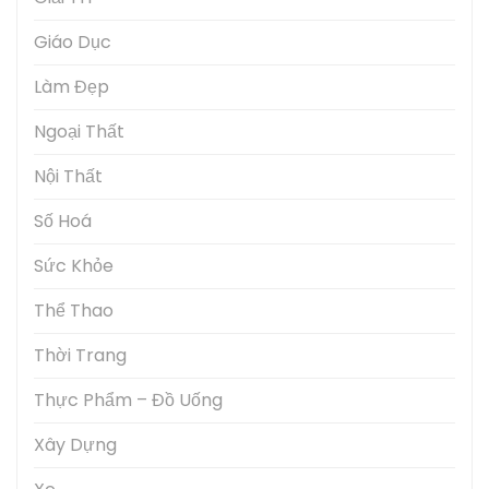
Giáo Dục
Làm Đẹp
Ngoại Thất
Nội Thất
Số Hoá
Sức Khỏe
Thể Thao
Thời Trang
Thực Phẩm – Đồ Uống
Xây Dựng