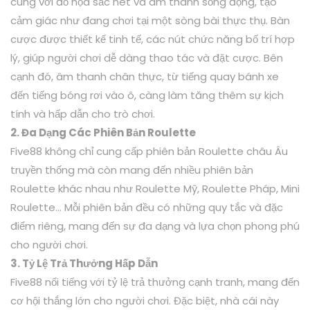
cùng với đồ họa sắc nét và âm thanh sống động, tạo
cảm giác như đang chơi tại một sòng bài thực thụ. Bàn
cược được thiết kế tinh tế, các nút chức năng bố trí hợp
lý, giúp người chơi dễ dàng thao tác và đặt cược. Bên
cạnh đó, âm thanh chân thực, từ tiếng quay bánh xe
đến tiếng bóng rơi vào ô, càng làm tăng thêm sự kịch
tính và hấp dẫn cho trò chơi.
2. Đa Dạng Các Phiên Bản Roulette
Five88 không chỉ cung cấp phiên bản Roulette châu Âu
truyền thống mà còn mang đến nhiều phiên bản
Roulette khác nhau như Roulette Mỹ, Roulette Pháp, Mini
Roulette… Mỗi phiên bản đều có những quy tắc và đặc
điểm riêng, mang đến sự đa dạng và lựa chọn phong phú
cho người chơi.
3. Tỷ Lệ Trả Thưởng Hấp Dẫn
Five88 nổi tiếng với tỷ lệ trả thưởng cạnh tranh, mang đến
cơ hội thắng lớn cho người chơi. Đặc biệt, nhà cái này