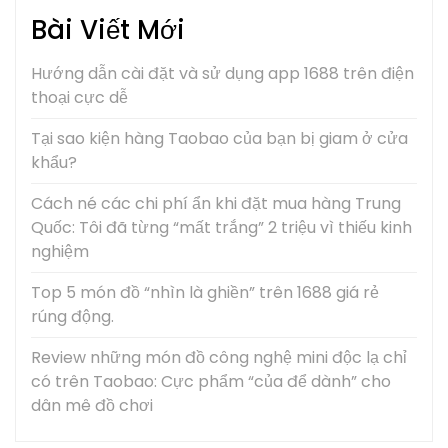
Bài Viết Mới
Hướng dẫn cài đặt và sử dụng app 1688 trên điện
thoại cực dễ
Tại sao kiện hàng Taobao của bạn bị giam ở cửa
khẩu?
Cách né các chi phí ẩn khi đặt mua hàng Trung
Quốc: Tôi đã từng “mất trắng” 2 triệu vì thiếu kinh
nghiệm
Top 5 món đồ “nhìn là ghiền” trên 1688 giá rẻ
rúng động.
Review những món đồ công nghệ mini độc lạ chỉ
có trên Taobao: Cực phẩm “của để dành” cho
dân mê đồ chơi