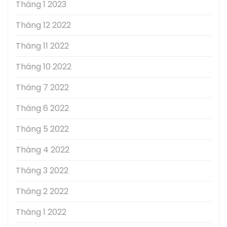
Tháng 1 2023
Tháng 12 2022
Tháng 11 2022
Tháng 10 2022
Tháng 7 2022
Tháng 6 2022
Tháng 5 2022
Tháng 4 2022
Tháng 3 2022
Tháng 2 2022
Tháng 1 2022