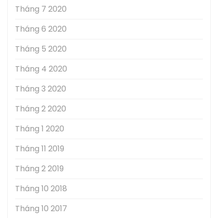
Tháng 7 2020
Tháng 6 2020
Tháng 5 2020
Tháng 4 2020
Tháng 3 2020
Tháng 2 2020
Tháng 1 2020
Tháng 11 2019
Tháng 2 2019
Tháng 10 2018
Tháng 10 2017