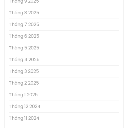
Tháng 9 2025
Tháng 8 2025
Tháng 7 2025
Tháng 6 2025
Tháng 5 2025
Tháng 4 2025
Tháng 3 2025
Tháng 2 2025
Tháng 1 2025
Tháng 12 2024
Tháng 11 2024