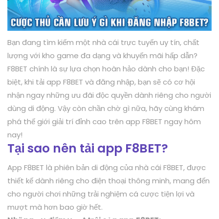
Bạn đang tìm kiếm một nhà cái trực tuyến uy tín, chất
lượng với kho game đa dạng và khuyến mãi hấp dẫn?
F8BET chính là sự lựa chọn hoàn hảo dành cho bạn! Đặc
biệt, khi tải app F8BET và đăng nhập, bạn sẽ có cơ hội
nhận ngay những ưu đãi độc quyền dành riêng cho người
dùng di động. Vậy còn chần chờ gì nữa, hãy cùng khám
phá thế giới giải trí đỉnh cao trên app F8BET ngay hôm
nay!
Tại sao nên tải app F8BET?
App F8BET là phiên bản di động của nhà cái F8BET, được
thiết kế dành riêng cho điện thoại thông minh, mang đến
cho người chơi những trải nghiệm cá cược tiện lợi và
mượt mà hơn bao giờ hết.