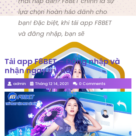
mãi hấp dẫn? F8BET chính là sự
lựa chọn hoàn hảo dành cho
bạn! Đặc biệt, khi tải app F8BET
và đăng nhập, bạn sẽ
Tải app F8BET – Đăng nhập và
nhận ngay ưu đãi
admin
Tháng 12 14, 2021
0 Comments