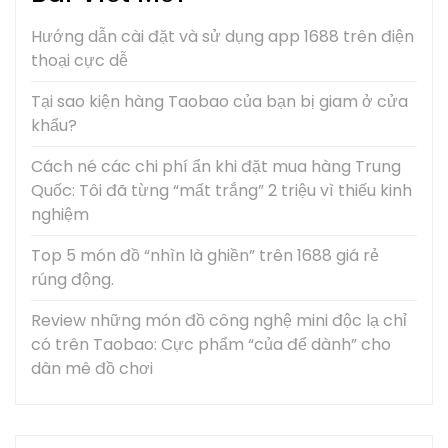
Hướng dẫn cài đặt và sử dụng app 1688 trên điện
thoại cực dễ
Tại sao kiện hàng Taobao của bạn bị giam ở cửa
khẩu?
Cách né các chi phí ẩn khi đặt mua hàng Trung
Quốc: Tôi đã từng “mất trắng” 2 triệu vì thiếu kinh
nghiệm
Top 5 món đồ “nhìn là ghiền” trên 1688 giá rẻ
rúng động.
Review những món đồ công nghệ mini độc lạ chỉ
có trên Taobao: Cực phẩm “của để dành” cho
dân mê đồ chơi