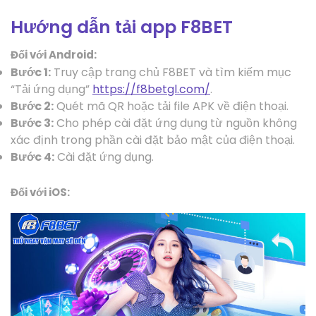
Hướng dẫn tải app F8BET
Đối với Android:
Bước 1:
Truy cập trang chủ F8BET và tìm kiếm mục
“Tải ứng dụng”
https://f8betgl.com/
.
Bước 2:
Quét mã QR hoặc tải file APK về điện thoại.
Bước 3:
Cho phép cài đặt ứng dụng từ nguồn không
xác định trong phần cài đặt bảo mật của điện thoại.
Bước 4:
Cài đặt ứng dụng.
Đối với iOS: