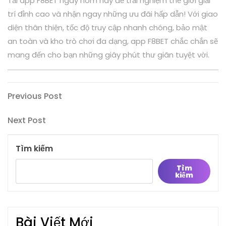
Tải app F8BET ngay hôm nay để trải nghiệm thế giới giải
trí đỉnh cao và nhận ngay những ưu đãi hấp dẫn! Với giao
diện thân thiện, tốc độ truy cập nhanh chóng, bảo mật
an toàn và kho trò chơi đa dạng, app F8BET chắc chắn sẽ
mang đến cho bạn những giây phút thư giãn tuyệt vời.
Điều
Previous
Previous Post
Post
hướng
Next
Next Post
bài
Post
viết
Tìm kiếm
Tìm
kiếm
Bài Viết Mới