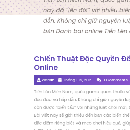
nay đã “lên đời” với nhiều bi
dẫn. Không chỉ giữ nguyên luậ
bản Danh bai online Tiến Lên
Chiến Thuật Độc Quyền Để
Online
admin
Tháng 1 15, 2021
0 Comments
Tiến Lên Miền Nam, quốc game quen thuộc với 
độc đáo và hấp dẫn. Không chỉ giữ nguyên lu
còn được “biến tấu” với những luật chơi mới,
Bài viết này sẽ giới thiệu đến bạn các biến th
đặc điểm riêng biệt và mẹo chơi hiệu quả, gi