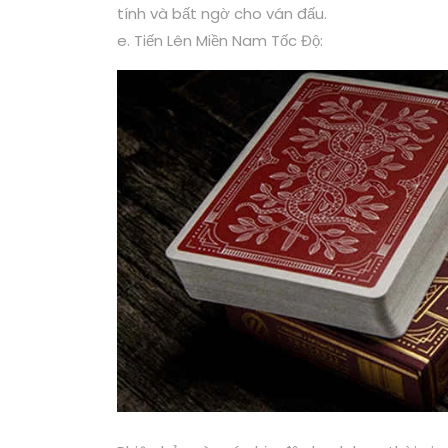
tính và bất ngờ cho ván đấu.
e. Tiến Lên Miền Nam Tốc Độ: