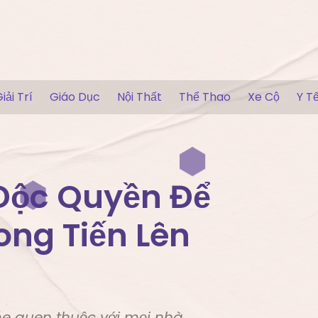
iải Trí
Giáo Dục
Nội Thất
Thể Thao
Xe Cộ
Y T
Độc Quyền Để
ong Tiến Lên
e quen thuộc với mọi nhà,