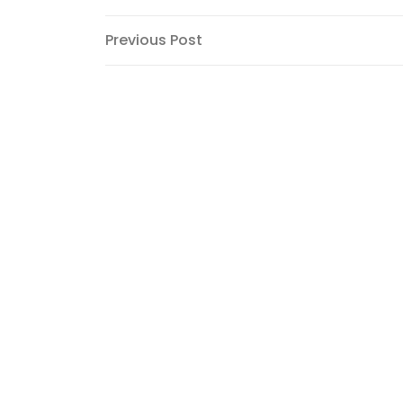
Điều
Previous
Previous Post
Post
hướng
bài
viết