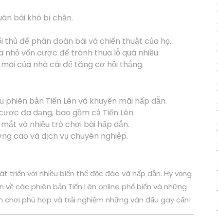
ân bài khó bị chặn.
ối thủ để phán đoán bài và chiến thuật của họ.
a nhỏ vốn cược để tránh thua lỗ quá nhiều.
mãi của nhà cái để tăng cơ hội thắng.
ều phiên bản Tiến Lên và khuyến mãi hấp dẫn.
 cược đa dạng, bao gồm cả Tiến Lên.
 mắt và nhiều trò chơi bài hấp dẫn.
ưởng cao và dịch vụ chuyên nghiệp.
 triển với nhiều biến thể độc đáo và hấp dẫn. Hy vọng
an về các phiên bản Tiến Lên online phổ biến và những
n chơi phù hợp và trải nghiệm những ván đấu gay cấn!