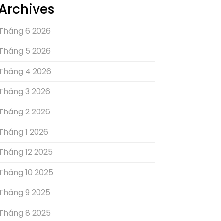
Archives
Tháng 6 2026
Tháng 5 2026
Tháng 4 2026
Tháng 3 2026
Tháng 2 2026
Tháng 1 2026
Tháng 12 2025
Tháng 10 2025
Tháng 9 2025
Tháng 8 2025