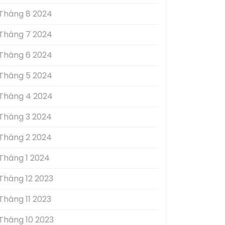
Tháng 8 2024
Tháng 7 2024
Tháng 6 2024
Tháng 5 2024
Tháng 4 2024
Tháng 3 2024
Tháng 2 2024
Tháng 1 2024
Tháng 12 2023
Tháng 11 2023
Tháng 10 2023