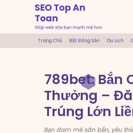
Skip
SEO Top An
to
Toan
content
Giúp web site bạn mạnh mẽ hơn
Trang Chủ
Bất Động Sản
Du Lịch
G
789bet: Bắn 
Thưởng – Đă
Trúng Lớn Liề
Bạn đam mê săn bắn, yêu th