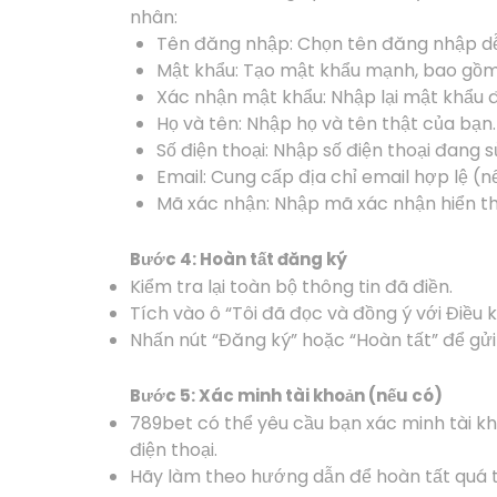
nhân:
Tên đăng nhập: Chọn tên đăng nhập dễ
Mật khẩu: Tạo mật khẩu mạnh, bao gồm c
Xác nhận mật khẩu: Nhập lại mật khẩu 
Họ và tên: Nhập họ và tên thật của bạn.
Số điện thoại: Nhập số điện thoại đang 
Email: Cung cấp địa chỉ email hợp lệ (n
Mã xác nhận: Nhập mã xác nhận hiển th
Bước 4: Hoàn tất đăng ký
Kiểm tra lại toàn bộ thông tin đã điền.
Tích vào ô “Tôi đã đọc và đồng ý với Điều k
Nhấn nút “Đăng ký” hoặc “Hoàn tất” để gửi
Bước 5: Xác minh tài khoản (nếu có)
789bet có thể yêu cầu bạn xác minh tài k
điện thoại.
Hãy làm theo hướng dẫn để hoàn tất quá t