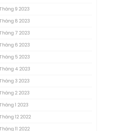
Tháng 9 2023
Tháng 8 2023
Tháng 7 2023
Tháng 6 2023
Tháng 5 2023
Tháng 4 2023
Tháng 3 2023
Tháng 2 2023
Tháng 1 2023
Tháng 12 2022
Tháng 11 2022