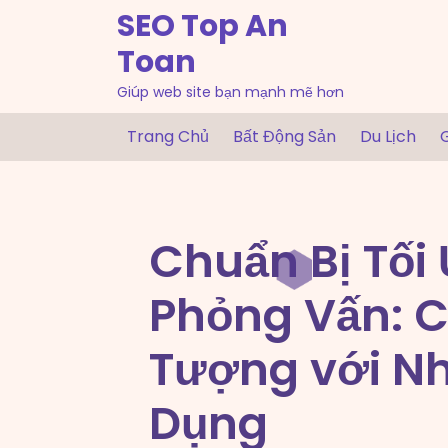
Skip
SEO Top An
to
Toan
content
Giúp web site bạn mạnh mẽ hơn
Trang Chủ
Bất Động Sản
Du Lịch
G
Chuẩn Bị Tối
Phỏng Vấn: 
Tượng với N
Dụng