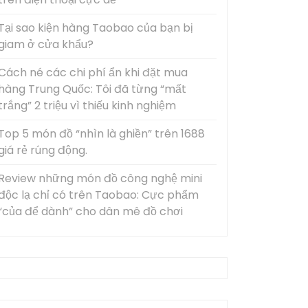
Tại sao kiện hàng Taobao của bạn bị
giam ở cửa khẩu?
Cách né các chi phí ẩn khi đặt mua
hàng Trung Quốc: Tôi đã từng “mất
trắng” 2 triệu vì thiếu kinh nghiệm
Top 5 món đồ “nhìn là ghiền” trên 1688
giá rẻ rúng động.
Review những món đồ công nghệ mini
độc lạ chỉ có trên Taobao: Cực phẩm
“của để dành” cho dân mê đồ chơi