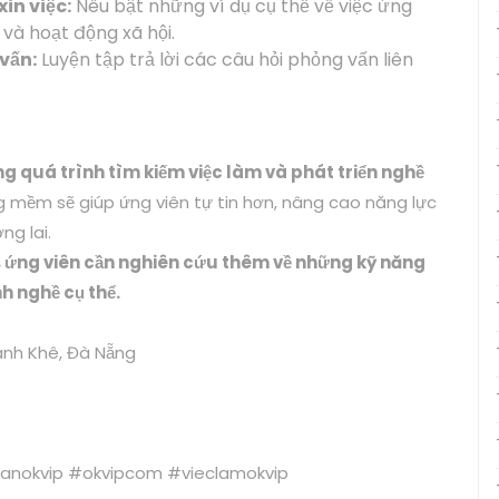
in việc:
Nêu bật những ví dụ cụ thể về việc ứng
và hoạt động xã hội.
vấn:
Luyện tập trả lời các câu hỏi phỏng vấn liên
g quá trình tìm kiếm việc làm và phát triển nghề
ng mềm sẽ giúp ứng viên tự tin hơn, nâng cao năng lực
ng lai.
o, ứng viên cần nghiên cứu thêm về những kỹ năng
h nghề cụ thể.
hanh Khê, Đà Nẵng
oanokvip #okvipcom #vieclamokvip