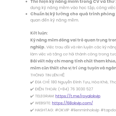
Thể hiện kỹ năng mềm trong CV và thư x
dụng kỹ năng mềm vào học tập, công việc 
Chuẩn bị kỹ lưỡng cho quá trình phỏng 
quan đến kỹ năng mềm.
Kết luận:
Kỹ năng mềm đóng vai trò quan trọng tron
nghiệp.
Việc trau dồi và rèn luyện các kỹ nă
làm việc và tăng cơ hội thành công trong tươ
Bài viết này chỉ mang tính chất tham khả
mềm cần thiết cho vị trí ứng tuyển và ngàn
THÔNG TIN LIÊN HỆ
✔️ ĐỊA CHỈ: 180 Nguyễn Đình Tựu, Hòa Khê, T
✔️ ĐIỆN THOẠI: (+84) 76 3030 527
✔️ TELEGRAM:
https://t.me/royalokvip
✔️ WEBSITE:
https://68okvip.com/
✔️ HASHTAG: #OKVIP #lienminhokvip #tapd