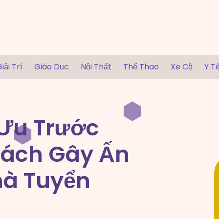
iải Trí
Giáo Dục
Nội Thất
Thể Thao
Xe Cộ
Y T
 Ưu Trước
Cách Gây Ấn
hà Tuyển