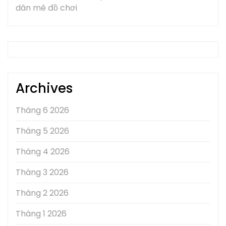
dân mê đồ chơi
Archives
Tháng 6 2026
Tháng 5 2026
Tháng 4 2026
Tháng 3 2026
Tháng 2 2026
Tháng 1 2026