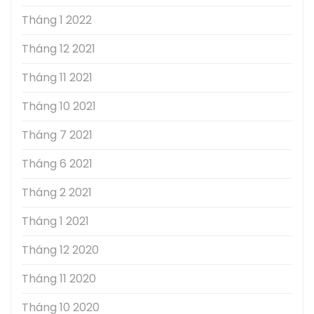
Tháng 1 2022
Tháng 12 2021
Tháng 11 2021
Tháng 10 2021
Tháng 7 2021
Tháng 6 2021
Tháng 2 2021
Tháng 1 2021
Tháng 12 2020
Tháng 11 2020
Tháng 10 2020