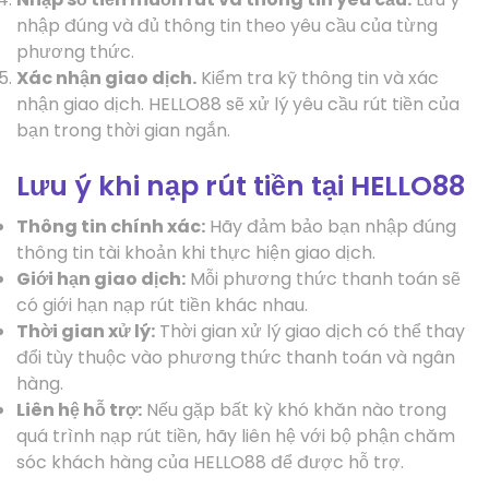
nhập đúng và đủ thông tin theo yêu cầu của từng
phương thức.
Xác nhận giao dịch.
Kiểm tra kỹ thông tin và xác
nhận giao dịch. HELLO88 sẽ xử lý yêu cầu rút tiền của
bạn trong thời gian ngắn.
Lưu ý khi nạp rút tiền tại HELLO88
Thông tin chính xác:
Hãy đảm bảo bạn nhập đúng
thông tin tài khoản khi thực hiện giao dịch.
Giới hạn giao dịch:
Mỗi phương thức thanh toán sẽ
có giới hạn nạp rút tiền khác nhau.
Thời gian xử lý:
Thời gian xử lý giao dịch có thể thay
đổi tùy thuộc vào phương thức thanh toán và ngân
hàng.
Liên hệ hỗ trợ:
Nếu gặp bất kỳ khó khăn nào trong
quá trình nạp rút tiền, hãy liên hệ với bộ phận chăm
sóc khách hàng của HELLO88 để được hỗ trợ.