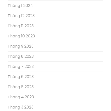
Tháng 1 2024
Tháng 12 2023
Tháng 11 2023
Tháng 10 2023
Tháng 9 2023
Tháng 8 2023
Tháng 7 2023
Tháng 6 2023
Tháng 5 2023
Tháng 4 2023
Tháng 3 2023