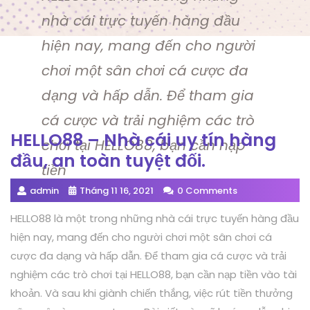
nhà cái trực tuyến hàng đầu
hiện nay, mang đến cho người
chơi một sân chơi cá cược đa
dạng và hấp dẫn. Để tham gia
cá cược và trải nghiệm các trò
HELLO88 – Nhà cái uy tín hàng
chơi tại HELLO88, bạn cần nạp
đầu, an toàn tuyệt đối.
tiền
admin
Tháng 11 16, 2021
0 Comments
HELLO88 là một trong những nhà cái trực tuyến hàng đầu
hiện nay, mang đến cho người chơi một sân chơi cá
cược đa dạng và hấp dẫn. Để tham gia cá cược và trải
nghiệm các trò chơi tại HELLO88, bạn cần nạp tiền vào tài
khoản. Và sau khi giành chiến thắng, việc rút tiền thưởng