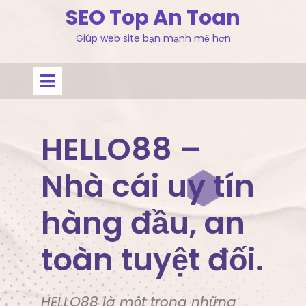
Skip
SEO Top An Toan
to
Giúp web site bạn mạnh mẽ hơn
content
Open
Menu
HELLO88 –
Nhà cái uy tín
hàng đầu, an
toàn tuyệt đối.
HELLO88 là một trong những