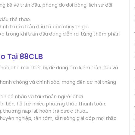
g kê về trận đấu, phong độ đội bóng, lịch sử đối
 đấu thể thao.
định trước trận đấu từ các chuyên gia.
c trong khi trận đấu đang diễn ra, tăng thêm phần
o Tại 88CLB
 hóa cho mọi thiết bị, dễ dàng tìm kiếm trận đấu và
nhanh chóng và chính xác, mang đến cơ hội thắng
tin cá nhân và tài khoản người chơi.
ận tiện, hỗ trợ nhiều phương thức thanh toán.
thưởng nạp lại, hoàn trả cược thua…
huyên nghiệp, tận tâm, sẵn sàng giải đáp mọi thắc