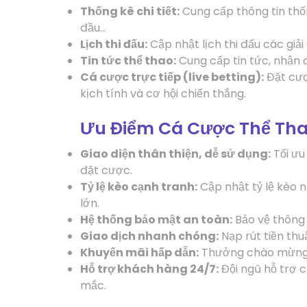
Thống kê chi tiết:
Cung cấp thông tin thốn
đầu…
Lịch thi đấu:
Cập nhật lịch thi đấu các giải
Tin tức thể thao:
Cung cấp tin tức, nhận 
Cá cược trực tiếp (live betting):
Đặt cượ
kịch tính và cơ hội chiến thắng.
Ưu Điểm Cá Cược Thể Tha
Giao diện thân thiện, dễ sử dụng:
Tối ưu
đặt cược.
Tỷ lệ kèo cạnh tranh:
Cập nhật tỷ lệ kèo 
lớn.
Hệ thống bảo mật an toàn:
Bảo vệ thông 
Giao dịch nhanh chóng:
Nạp rút tiền thu
Khuyến mãi hấp dẫn:
Thưởng chào mừng, 
Hỗ trợ khách hàng 24/7:
Đội ngũ hỗ trợ c
mắc.