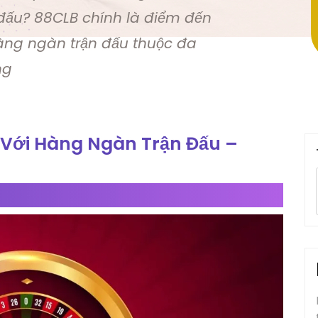
 đấu? 88CLB chính là điểm đến
hàng ngàn trận đấu thuộc đa
ng
 Với Hàng Ngàn Trận Đấu –