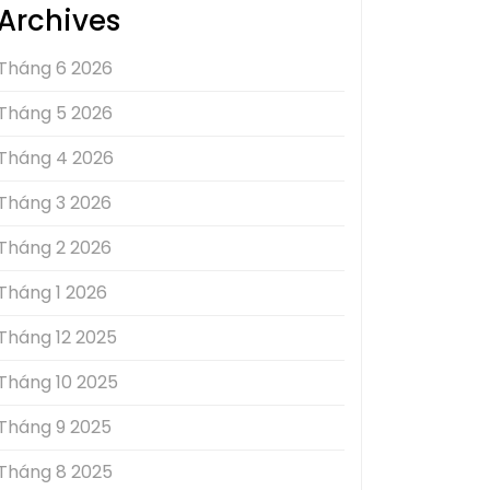
Archives
Tháng 6 2026
Tháng 5 2026
Tháng 4 2026
Tháng 3 2026
Tháng 2 2026
Tháng 1 2026
Tháng 12 2025
Tháng 10 2025
Tháng 9 2025
Tháng 8 2025