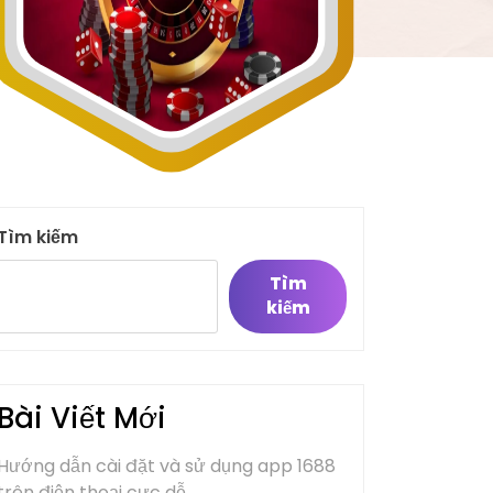
Tìm kiếm
Tìm
kiếm
Bài Viết Mới
Hướng dẫn cài đặt và sử dụng app 1688
trên điện thoại cực dễ