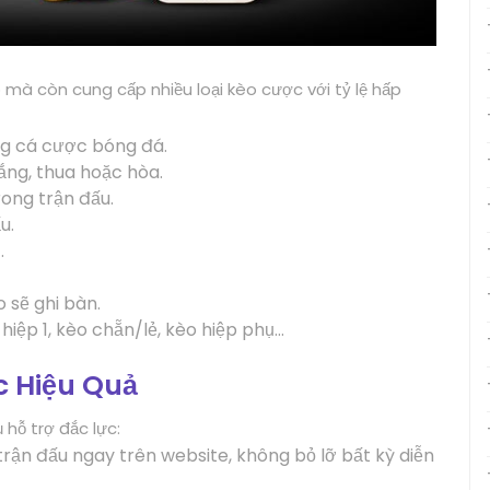
mà còn cung cấp nhiều loại kèo cược với tỷ lệ hấp
ng cá cược bóng đá.
ắng, thua hoặc hòa.
ong trận đấu.
u.
.
 sẽ ghi bàn.
hiệp 1, kèo chẵn/lẻ, kèo hiệp phụ…
c Hiệu Quả
hỗ trợ đắc lực:
rận đấu ngay trên website, không bỏ lỡ bất kỳ diễn