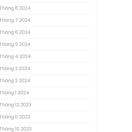
Tháng 8 2024
Tháng 7 2024
Tháng 6 2024
Tháng 5 2024
Tháng 4 2024
Tháng 3 2024
Tháng 2 2024
Tháng 1 2024
Tháng 12 2023
Tháng 11 2023
Tháng 10 2023