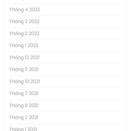
Tháng 4 2022
Tháng 3 2022
Tháng 2 2022
Tháng 1 2022
Tháng 12 2021
Tháng 11 2021
Tháng 10 2021
Tháng 7 2021
Tháng 6 2021
Tháng 2 2021
Tháng 1 2021