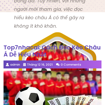
bóng đá. Tuy nhiên, với những
người mới tham gia, việc đọc
hiểu kèo châu Á có thể gây ra
không ít khó khăn.
Top7nhacai: Cách Đọc Kèo Châu
Á Dễ Hiểu Nhất
admin
Tháng 12 16, 2021
0 Comments