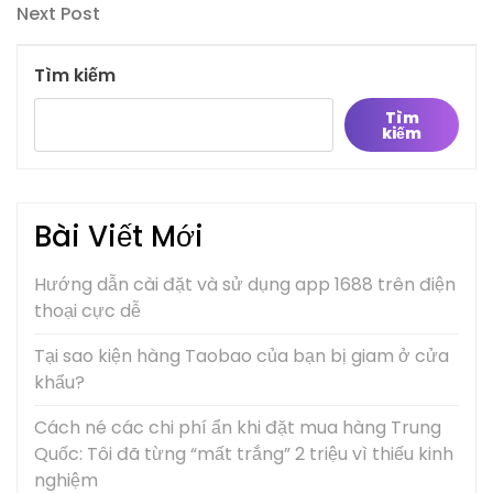
Next
Next Post
bài
Post
viết
Tìm kiếm
Tìm
kiếm
Bài Viết Mới
Hướng dẫn cài đặt và sử dụng app 1688 trên điện
thoại cực dễ
Tại sao kiện hàng Taobao của bạn bị giam ở cửa
khẩu?
Cách né các chi phí ẩn khi đặt mua hàng Trung
Quốc: Tôi đã từng “mất trắng” 2 triệu vì thiếu kinh
nghiệm