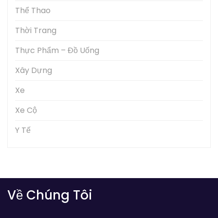
Thể Thao
Thời Trang
Thực Phẩm – Đồ Uống
Xây Dựng
Xe
Xe Cộ
Y Tế
Về Chúng Tôi