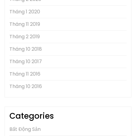
Tháng 1 2020
Tháng 11 2019
Tháng 2 2019
Tháng 10 2018
Tháng 10 2017
Tháng 11 2016
Tháng 10 2016
Categories
Bất Động Sản