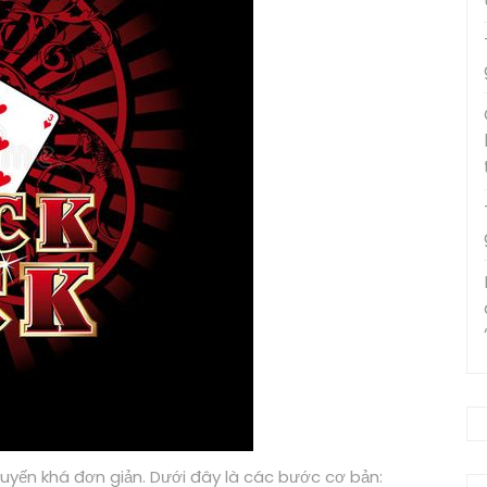
uyến khá đơn giản. Dưới đây là các bước cơ bản: