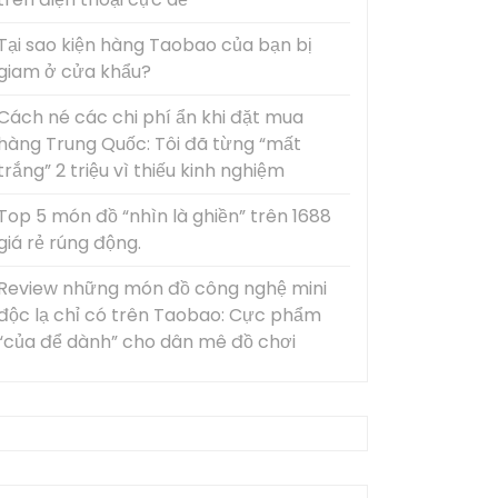
Tại sao kiện hàng Taobao của bạn bị
giam ở cửa khẩu?
Cách né các chi phí ẩn khi đặt mua
hàng Trung Quốc: Tôi đã từng “mất
trắng” 2 triệu vì thiếu kinh nghiệm
Top 5 món đồ “nhìn là ghiền” trên 1688
giá rẻ rúng động.
Review những món đồ công nghệ mini
độc lạ chỉ có trên Taobao: Cực phẩm
“của để dành” cho dân mê đồ chơi