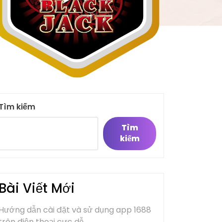
Tìm kiếm
Tìm
kiếm
Bài Viết Mới
Hướng dẫn cài đặt và sử dụng app 1688
trên điện thoại cực dễ