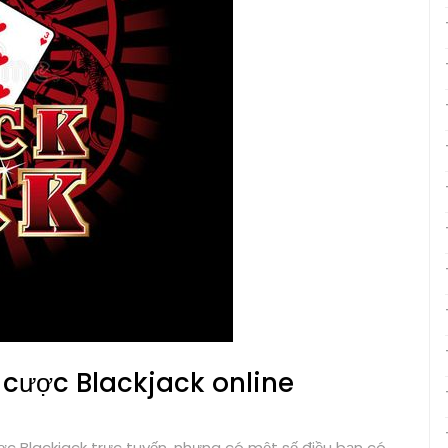
 cược Blackjack online
 Blackjack trực tuyến, nhưng có một số điều bạn có