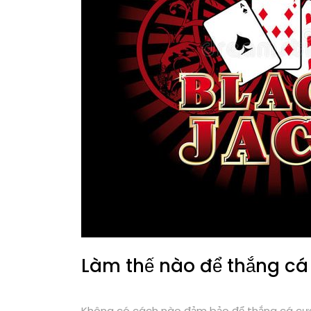
Làm thế nào để thắng cá
Không có cách nào đảm bảo để thắng cá cược