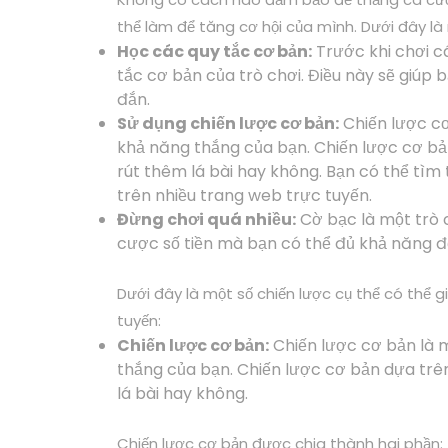
thể làm để tăng cơ hội của mình. Dưới đây là
Học các quy tắc cơ bản:
Trước khi chơi c
tắc cơ bản của trò chơi. Điều này sẽ giúp 
đắn.
Sử dụng chiến lược cơ bản:
Chiến lược cơ
khả năng thắng của bạn. Chiến lược cơ bả
rút thêm lá bài hay không. Bạn có thể tìm
trên nhiều trang web trực tuyến.
Đừng chơi quá nhiều:
Cờ bạc là một trò c
cược số tiền mà bạn có thể đủ khả năng đ
Dưới đây là một số chiến lược cụ thể có thể 
tuyến:
Chiến lược cơ bản:
Chiến lược cơ bản là m
thắng của bạn. Chiến lược cơ bản dựa trê
lá bài hay không.
Chiến lược cơ bản được chia thành hai phần: