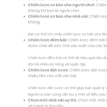
Chiến lược cơ bản cho người chơi:
Chiến 
không khi bạn là người chơi.
Chiến lược cơ bản cho nhà cái:
Chiến lượ
không.
Bạn có thể tìm thấy chiến lược cơ bản cho Bl
Chiến lược đếm bài:
Chiến lược đếm bài l
được chia để ước tính xác suất của các lá b
Chiến lược đếm bài có thể rất hiệu quả nếu đ
đòi hỏi nhiều kỹ năng và luyện tập.
Chiến lược đặt cược:
Chiến lược đặt cược
nhiêu tiền cho mỗi ván bài.
Chiến lược đặt cược có thể giúp bạn quản lý 
Ngoài ra, bạn cũng cần lưu ý một số điều sau
Chọn một nhà cái uy tín:
Chọn một nhà cá
và tránh bị lừa đảo.