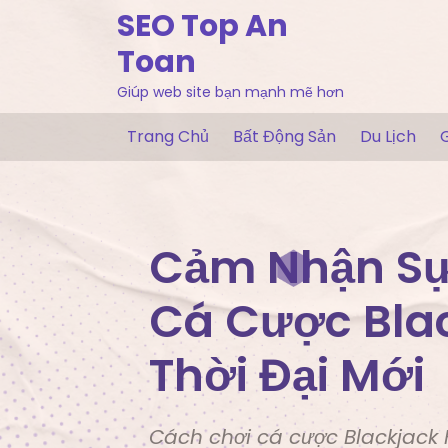
Skip
SEO Top An
to
Toan
content
Giúp web site bạn mạnh mẽ hơn
Trang Chủ
Bất Động Sản
Du Lịch
G
Cảm Nhận Sự 
Cá Cược Blac
Thời Đại Mới
Cách chơi cá cược Blackjack 