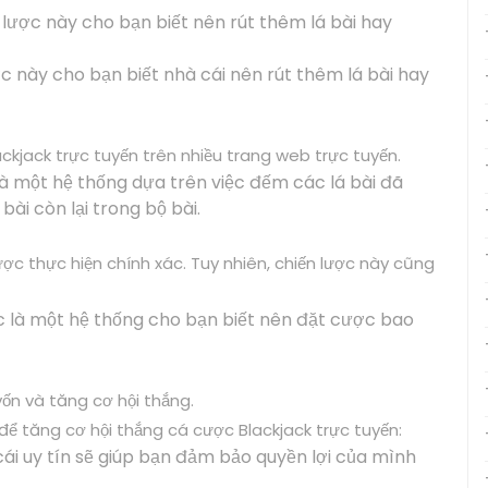
lược này cho bạn biết nên rút thêm lá bài hay
c này cho bạn biết nhà cái nên rút thêm lá bài hay
ackjack trực tuyến trên nhiều trang web trực tuyến.
à một hệ thống dựa trên việc đếm các lá bài đã
ài còn lại trong bộ bài.
ược thực hiện chính xác. Tuy nhiên, chiến lược này cũng
 là một hệ thống cho bạn biết nên đặt cược bao
vốn và tăng cơ hội thắng.
 để tăng cơ hội thắng cá cược Blackjack trực tuyến:
i uy tín sẽ giúp bạn đảm bảo quyền lợi của mình