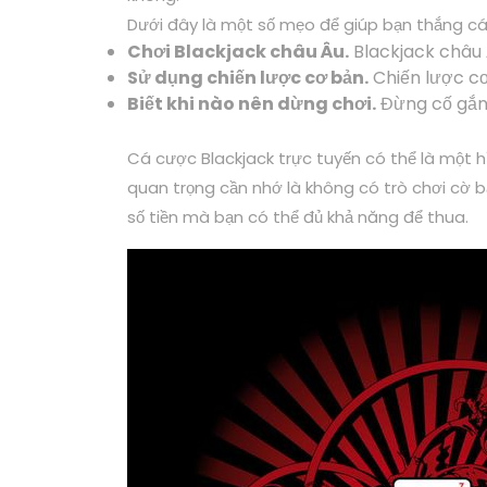
Dưới đây là một số mẹo để giúp bạn thắng cá
Chơi Blackjack châu Âu.
Blackjack châu Â
Sử dụng chiến lược cơ bản.
Chiến lược cơ
Biết khi nào nên dừng chơi.
Đừng cố gắng
Cá cược Blackjack trực tuyến có thể là một hình
quan trọng cần nhớ là không có trò chơi cờ b
số tiền mà bạn có thể đủ khả năng để thua.