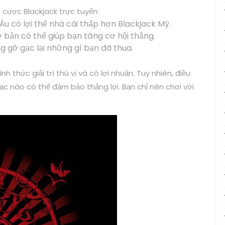
 cược Blackjack trực tuyến:
u có lợi thế nhà cái thấp hơn Blackjack Mỹ.
 bản có thể giúp bạn tăng cơ hội thắng.
 gỡ gạc lại những gì bạn đã thua.
 thức giải trí thú vị và có lợi nhuận. Tuy nhiên, điều
ạc nào có thể đảm bảo thắng lợi. Bạn chỉ nên chơi với