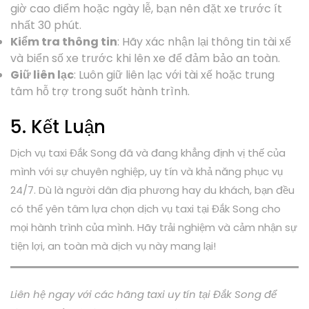
giờ cao điểm hoặc ngày lễ, bạn nên đặt xe trước ít
nhất 30 phút.
Kiểm tra thông tin
: Hãy xác nhận lại thông tin tài xế
và biển số xe trước khi lên xe để đảm bảo an toàn.
Giữ liên lạc
: Luôn giữ liên lạc với tài xế hoặc trung
tâm hỗ trợ trong suốt hành trình.
5. Kết Luận
Dịch vụ taxi Đắk Song đã và đang khẳng định vị thế của
mình với sự chuyên nghiệp, uy tín và khả năng phục vụ
24/7. Dù là người dân địa phương hay du khách, bạn đều
có thể yên tâm lựa chọn dịch vụ taxi tại Đắk Song cho
mọi hành trình của mình. Hãy trải nghiệm và cảm nhận sự
tiện lợi, an toàn mà dịch vụ này mang lại!
Liên hệ ngay với các hãng taxi uy tín tại Đắk Song để