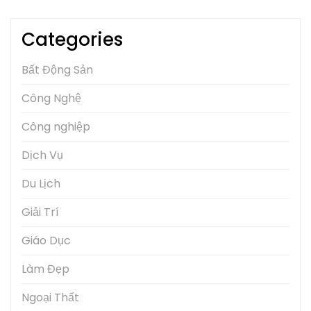
Categories
Bất Động Sản
Công Nghệ
Công nghiệp
Dịch Vụ
Du Lịch
Giải Trí
Giáo Dục
Làm Đẹp
Ngoại Thất