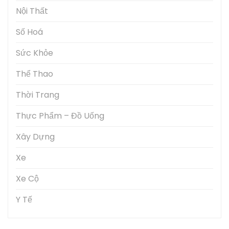
Nội Thất
Số Hoá
Sức Khỏe
Thể Thao
Thời Trang
Thực Phẩm – Đồ Uống
Xây Dựng
Xe
Xe Cộ
Y Tế