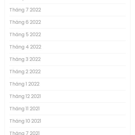
Tháng 7 2022
Tháng 6 2022
Tháng 5 2022
Tháng 4 2022
Tháng 3 2022
Tháng 2 2022
Tháng 1 2022
Tháng 12 2021
Tháng 11 2021
Tháng 10 2021
Tháng 7 2021