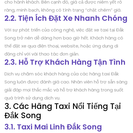
cho hành khách. Bên cạnh đó, giá cả được niêm yết rõ
ràng, minh bạch, không có tình trạng “chặt chém” giá.
2.2. Tiện Ích Đặt Xe Nhanh Chóng
Với sự phát triển của công nghệ, việc đặt xe taxi tại Đắk
Song trở nên dễ dàng hơn bao giờ hết. Khách hàng có
thể đặt xe qua điện thoại, website, hoặc ứng dụng di
động chỉ với vài thao tác đơn giản.
2.3. Hỗ Trợ Khách Hàng Tận Tình
Dịch vụ chăm sóc khách hàng của các hãng taxi Đắk
Song luôn được đánh giá cao. Nhân viên hỗ trợ sẵn sàng
giải đáp mọi thắc mắc và hỗ trợ khách hàng trong suốt
quá trình sử dụng dịch vụ.
3. Các Hãng Taxi Nổi Tiếng Tại
Đắk Song
3.1. Taxi Mai Linh Đắk Song