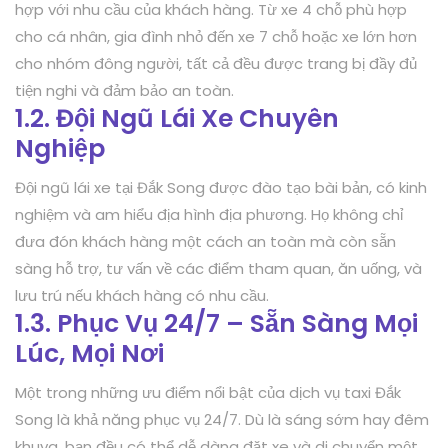
hợp với nhu cầu của khách hàng. Từ xe 4 chỗ phù hợp
cho cá nhân, gia đình nhỏ đến xe 7 chỗ hoặc xe lớn hơn
cho nhóm đông người, tất cả đều được trang bị đầy đủ
tiện nghi và đảm bảo an toàn.
1.2. Đội Ngũ Lái Xe Chuyên
Nghiệp
Đội ngũ lái xe tại Đắk Song được đào tạo bài bản, có kinh
nghiệm và am hiểu địa hình địa phương. Họ không chỉ
đưa đón khách hàng một cách an toàn mà còn sẵn
sàng hỗ trợ, tư vấn về các điểm tham quan, ăn uống, và
lưu trú nếu khách hàng có nhu cầu.
1.3. Phục Vụ 24/7 – Sẵn Sàng Mọi
Lúc, Mọi Nơi
Một trong những ưu điểm nổi bật của dịch vụ taxi Đắk
Song là khả năng phục vụ 24/7. Dù là sáng sớm hay đêm
khuya, bạn đều có thể dễ dàng đặt xe và di chuyển một