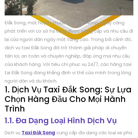
Đắk Song, một huyện thuộc tỉnh Đắk Nông, ngày càng
phát triển với cơ sở hạ tầng được nâng cấp và nhu cầu đi
lại của người dân ngày một tăng cao. Trong bối cảnh đó,
dịch vụ taxi Đắk Song đã trở thành giải pháp di chuyển
tiện lợi, an toàn và chuyên nghiệp, đáp ứng mọi nhu cầu
của khách hàng. Với tiêu chí phục vụ 24/7, các hãng taxi
tại Đắk Song đang khẳng định vị thế của mình trong lòng
người dân và du khách.
1. Dịch Vụ Taxi Đắk Song: Sự Lựa
Chọn Hàng Đầu Cho Mọi Hành
Trình
1.1. Đa Dạng Loại Hình Dịch Vụ
Dịch vụ
Taxi Đắk Song
cung cấp đa dạng các loại xe phù