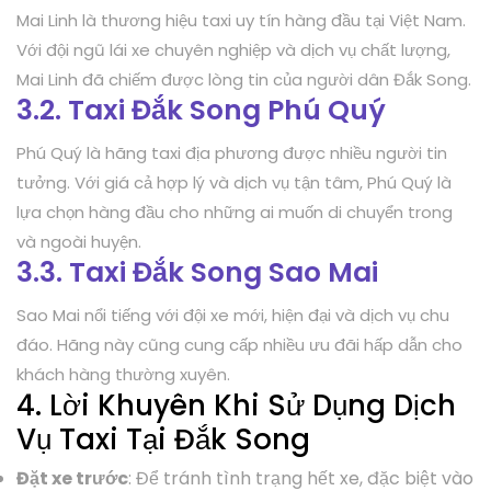
Mai Linh là thương hiệu taxi uy tín hàng đầu tại Việt Nam.
Với đội ngũ lái xe chuyên nghiệp và dịch vụ chất lượng,
Mai Linh đã chiếm được lòng tin của người dân Đắk Song.
3.2. Taxi Đắk Song Phú Quý
Phú Quý là hãng taxi địa phương được nhiều người tin
tưởng. Với giá cả hợp lý và dịch vụ tận tâm, Phú Quý là
lựa chọn hàng đầu cho những ai muốn di chuyển trong
và ngoài huyện.
3.3. Taxi Đắk Song Sao Mai
Sao Mai nổi tiếng với đội xe mới, hiện đại và dịch vụ chu
đáo. Hãng này cũng cung cấp nhiều ưu đãi hấp dẫn cho
khách hàng thường xuyên.
4. Lời Khuyên Khi Sử Dụng Dịch
Vụ Taxi Tại Đắk Song
Đặt xe trước
: Để tránh tình trạng hết xe, đặc biệt vào