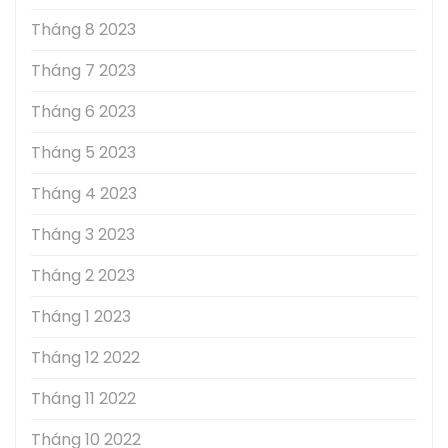
Tháng 8 2023
Tháng 7 2023
Tháng 6 2023
Tháng 5 2023
Tháng 4 2023
Tháng 3 2023
Tháng 2 2023
Tháng 1 2023
Tháng 12 2022
Tháng 11 2022
Tháng 10 2022