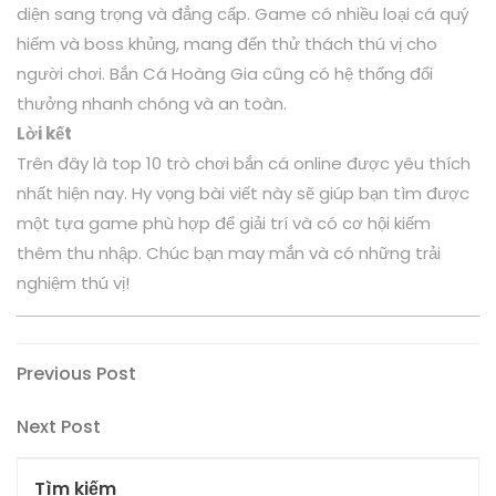
diện sang trọng và đẳng cấp. Game có nhiều loại cá quý
hiếm và boss khủng, mang đến thử thách thú vị cho
người chơi. Bắn Cá Hoàng Gia cũng có hệ thống đổi
thưởng nhanh chóng và an toàn.
Lời kết
Trên đây là top 10 trò chơi bắn cá online được yêu thích
nhất hiện nay. Hy vọng bài viết này sẽ giúp bạn tìm được
một tựa game phù hợp để giải trí và có cơ hội kiếm
thêm thu nhập. Chúc bạn may mắn và có những trải
nghiệm thú vị!
Điều
Previous
Previous Post
Post
hướng
Next
Next Post
bài
Post
viết
Tìm kiếm