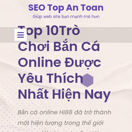
Skip
SEO Top An Toan
to
Giúp web site bạn mạnh mẽ hơn
content
Top 10Trò
Open
Menu
Chơi Bắn Cá
Online Được
Yêu Thích
Nhất Hiện Nay
Bắn cá online HI88 đã trở thành
một hiện tượng trong thế giới