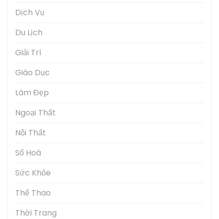
Dịch Vụ
Du Lịch
Giải Trí
Giáo Dục
Làm Đẹp
Ngoại Thất
Nội Thất
Số Hoá
Sức Khỏe
Thể Thao
Thời Trang