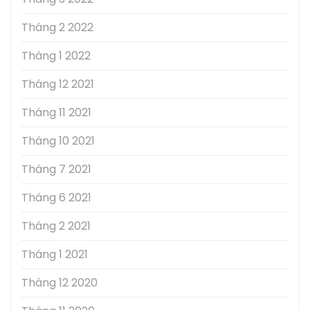
Tháng 2 2022
Tháng 1 2022
Tháng 12 2021
Tháng 11 2021
Tháng 10 2021
Tháng 7 2021
Tháng 6 2021
Tháng 2 2021
Tháng 1 2021
Tháng 12 2020