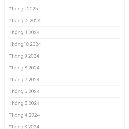
Tháng 1 2025
Tháng 12 2024
Tháng 11 2024
Tháng 10 2024
Tháng 9 2024
Tháng 8 2024
Tháng 7 2024
Tháng 6 2024
Tháng 5 2024
Tháng 4 2024
Tháng 3 2024