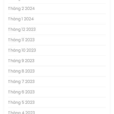
Tháng 2 2024
Tháng 1 2024
Tháng 12 2023
Tháng 11 2023
Tháng 10 2023
Tháng 9 2023
Tháng 8 2023
Tháng 7 2023
Tháng 6 2023
Tháng 5 2023
Tháng 4 2023