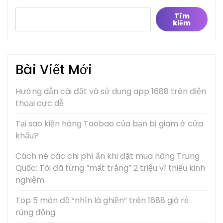
Tìm
kiếm
Bài Viết Mới
Hướng dẫn cài đặt và sử dụng app 1688 trên điện
thoại cực dễ
Tại sao kiện hàng Taobao của bạn bị giam ở cửa
khẩu?
Cách né các chi phí ẩn khi đặt mua hàng Trung
Quốc: Tôi đã từng “mất trắng” 2 triệu vì thiếu kinh
nghiệm
Top 5 món đồ “nhìn là ghiền” trên 1688 giá rẻ
rúng động.