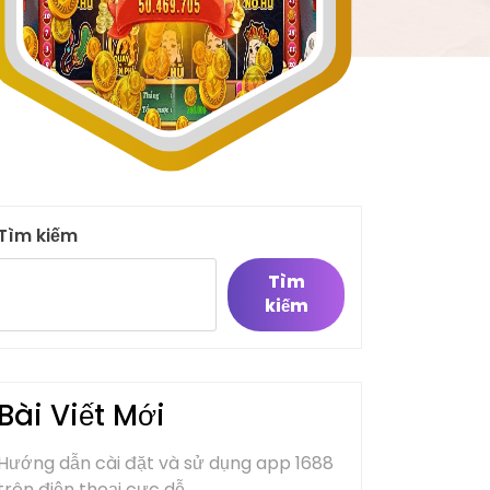
Tìm kiếm
Tìm
kiếm
Bài Viết Mới
Hướng dẫn cài đặt và sử dụng app 1688
trên điện thoại cực dễ