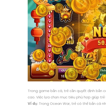
Trong game bắn cá, trẻ cần quyết định bắn c
cao. Việc lựa chọn mục tiêu phù hợp giúp trẻ 
Ví dụ
: Trong Ocean War, trẻ có thể bắn cá n