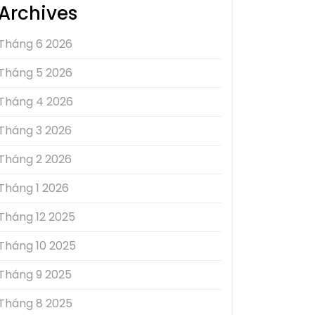
Archives
Tháng 6 2026
Tháng 5 2026
Tháng 4 2026
Tháng 3 2026
Tháng 2 2026
Tháng 1 2026
Tháng 12 2025
Tháng 10 2025
Tháng 9 2025
Tháng 8 2025