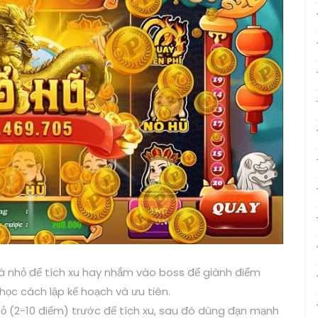
á nhỏ để tích xu hay nhắm vào boss để giành điểm
học cách lập kế hoạch và ưu tiên.
hỏ (2-10 điểm) trước để tích xu, sau đó dùng đạn mạnh