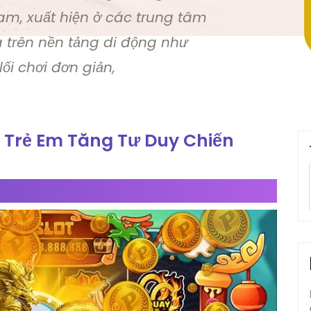
 Nam, xuất hiện ở các trung tâm
à trên nền tảng di động như
lối chơi đơn giản,
 Trẻ Em Tăng Tư Duy Chiến