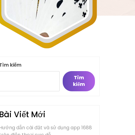
Tìm kiếm
Tìm
kiếm
Bài Viết Mới
Hướng dẫn cài đặt và sử dụng app 1688
trên điện thoại cực dễ