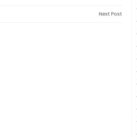
Next
Next Post
Post