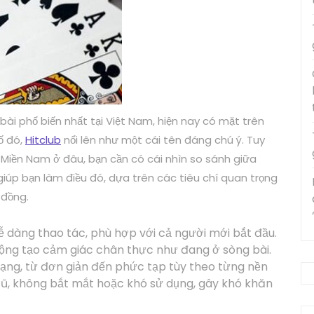
bài phổ biến nhất tại Việt Nam, hiện nay có mặt trên
ố đó,
Hitclub
nổi lên như một cái tên đáng chú ý. Tuy
n Miền Nam ở đâu, bạn cần có cái nhìn so sánh giữa
 giúp bạn làm điều đó, dựa trên các tiêu chí quan trọng
 đồng.
dễ dàng thao tác, phù hợp với cả người mới bắt đầu.
ộng tạo cảm giác chân thực như đang ở sòng bài.
dạng, từ đơn giản đến phức tạp tùy theo từng nền
 cũ, không bắt mắt hoặc khó sử dụng, gây khó khăn