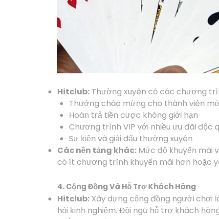
Hitclub:
Thường xuyên có các chương trì
Thưởng chào mừng cho thành viên mớ
Hoàn trả tiền cược không giới hạn
Chương trình VIP với nhiều ưu đãi độc 
Sự kiện và giải đấu thường xuyên
Các nền tảng khác:
Mức độ khuyến mãi và
có ít chương trình khuyến mãi hơn hoặc yê
4. Cộng Đồng Và Hỗ Trợ Khách Hàng
Hitclub:
Xây dựng cộng đồng người chơi lớn
hỏi kinh nghiệm. Đội ngũ hỗ trợ khách hàn