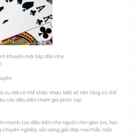
nh khuyến mãi hấp dẫn như:
i
quyền
 ưu đãi có thể khác nhau. Một số nền tảng có thể
u cầu điều kiện tham gia phức tạp.
 mạnh, tạo điều kiện cho người chơi giao lưu, học
g chuyên nghiệp, sẵn sàng giải đáp mọi thắc mắc