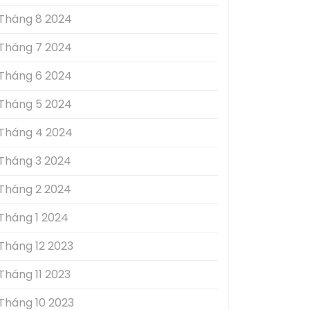
Tháng 8 2024
Tháng 7 2024
Tháng 6 2024
Tháng 5 2024
Tháng 4 2024
Tháng 3 2024
Tháng 2 2024
Tháng 1 2024
Tháng 12 2023
Tháng 11 2023
Tháng 10 2023