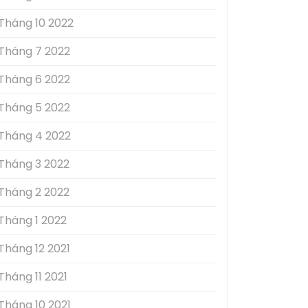
Tháng 10 2022
Tháng 7 2022
Tháng 6 2022
Tháng 5 2022
Tháng 4 2022
Tháng 3 2022
Tháng 2 2022
Tháng 1 2022
Tháng 12 2021
Tháng 11 2021
Tháng 10 2021