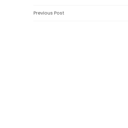
Điều
Previous
Previous Post
Post
hướng
bài
viết