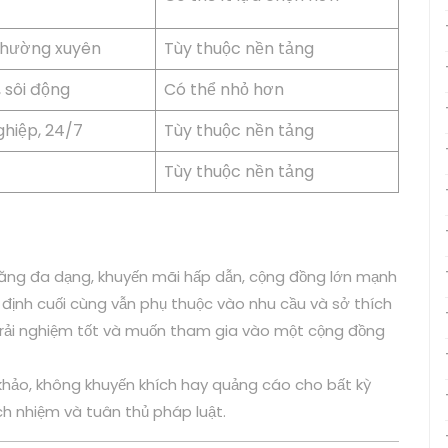
thường xuyên
Tùy thuộc nền tảng
 sôi động
Có thể nhỏ hơn
hiệp, 24/7
Tùy thuộc nền tảng
Tùy thuộc nền tảng
h năng đa dạng, khuyến mãi hấp dẫn, cộng đồng lớn mạnh
 định cuối cùng vẫn phụ thuộc vào nhu cầu và sở thích
, trải nghiệm tốt và muốn tham gia vào một cộng đồng
khảo, không khuyến khích hay quảng cáo cho bất kỳ
h nhiệm và tuân thủ pháp luật.